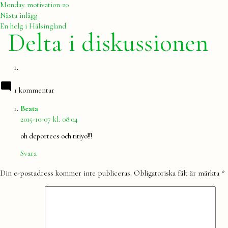
inlägg:
Monday motivation 20
Nästa
Nästa inlägg
inlägg:
En helg i Hälsingland
Delta i diskussionen
1 kommentar
säger:
Beata
2015-10-07 kl. 08:04
oh deportees och titiyo!!!
Svara
Lämna
Din e-postadress kommer inte publiceras.
Obligatoriska fält är märkta
*
en
kommentar