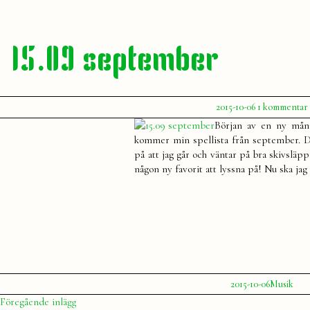
15.09 september
Publicerat
t
2015-10-06
1 kommentar
av
Julia
Början av en ny måna
kommer min spellista från september. De
på att jag går och väntar på bra skivsläpp
någon ny favorit att lyssna på! Nu ska jag 
Publicerat
Publicerat
2015-10-06
Musik
av
i
Julia
Inläggsnavigering
Föregående
Föregående inlägg