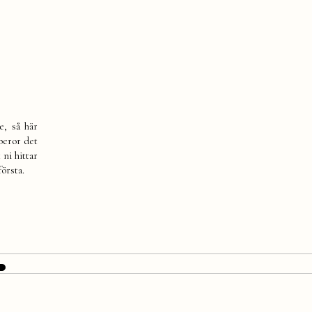
e, så här
beror det
 ni hittar
örsta.