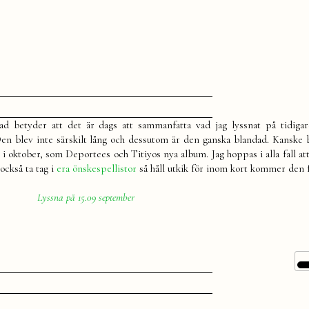
ill
15.09
d betyder att det är dags att sammanfatta vad jag lyssnat på tidigar
september
n blev inte särskilt lång och dessutom är den ganska blandad. Kanske 
 i oktober, som Deportees och Titiyos nya album. Jag hoppas i alla fall att
också ta tag i
era önskespellistor
så håll utkik för inom kort kommer den f
Lyssna på 15.09 september