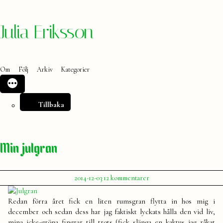
Hoppa
Julia Eriksson
till
innehåll
Om
Följ
Arkiv
Kategorier
Tillbaka
Min julgran
Publicerat
till
2014-12-03
12 kommentarer
av
Min
Julia
julgran
Redan förra året fick en liten rumsgran flytta in hos mig i
december och sedan dess har jag faktiskt lyckats hålla den vid liv,
mina icke-gröna fingrar till trots (fick slänga en kaktus jag råkat