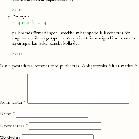
Svara
säger:
Anonym
2014-12-04 kl. 23:14
ps. bostadsförmedlingen i stockholm har speciella lägenheter för
ungdomar i åldersgrupperna 18-25, så det finns några få som bara t.ex.
24-åringar kan söka, kanske kolla det?
Svara
Lämna
Din e-postadress kommer inte publiceras.
Obligatoriska fält är märkta
*
en
kommentar
Kommentar
*
Namn
*
E-postadress
*
Webbplats