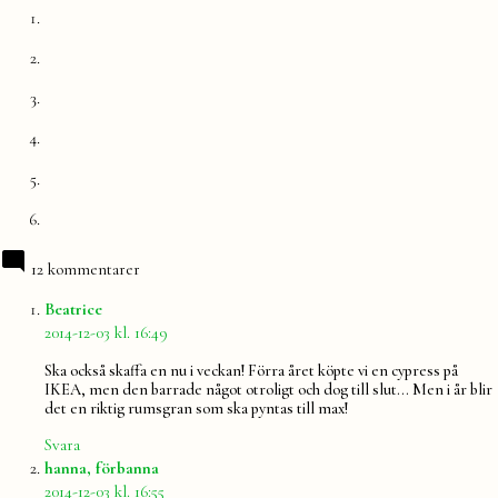
12 kommentarer
säger:
Beatrice
2014-12-03 kl. 16:49
Ska också skaffa en nu i veckan! Förra året köpte vi en cypress på
IKEA, men den barrade något otroligt och dog till slut… Men i år blir
det en riktig rumsgran som ska pyntas till max!
Svara
säger:
hanna, förbanna
2014-12-03 kl. 16:55