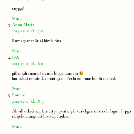
snyggt!
Svara
säger:
Anna María
2014-12-03 kl. 17:12
Rumsgranar är så himla fina.
Svara
säger:
ISA
2014-12-03 kl. 18:10
gillar jultemat på denna blogg numera
har också en såndär mini-gran. Perfa om man bor litet med.
Svara
säger:
Emelie
2014-12-03 kl. 18:55
Åh vill också ha plats att julpynta, går verkligen inte i vår lägis i år pga
så sjukt trångt att bo två på 29kvm.
Svara