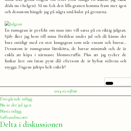
döda nu i helgen). Så nu fick den lilla granen komma fram mer igen
och dessutom hängde jag på några små kulor på grenarna.
En rumsgran är perfekt om man inte vill satsa på en riktig julgran.
Själv åker jag hem till mina föräldrar under jul och då känns det
bara onödigt med en stor kungsgran som står ensam och barrar…
Dessutom är rumsgranar lättskötta, de barrar minimalt och de är
enkla att köpa i närmaste blomsteraffär. Plus att jag tycker de
funkar året om (utan pynt då) eftersom de är hyfsat stilrena och
snygga. Dagens jultips helt enkelt!
Publicerat
Publicerat
2014-12-03
Fint
av
i
Julia
Inläggsnavigering
Föregående
Föregående inlägg
inlägg:
Nu är det jul igen
Nästa
Nästa inlägg
inlägg:
Saffransbiscotti
Delta i diskussionen