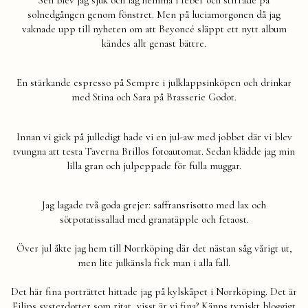
Sen blev jag sjuk och låg hemma i feber och stirrade på
solnedgången genom fönstret. Men på luciamorgonen då jag
vaknade upp till nyheten om att Beyoncé släppt ett nytt album
kändes allt genast bättre.
En stärkande espresso på Sempre i julklappsinköpen och drinkar
med Stina och Sara på Brasserie Godot.
Innan vi gick på julledigt hade vi en jul-aw med jobbet där vi blev
tvungna att testa Taverna Brillos fotoautomat. Sedan klädde jag min
lilla gran och julpeppade för fulla muggar.
Jag lagade två goda grejer: saffransrisotto med lax och
sötpotatissallad med granatäpple och fetaost.
Över jul åkte jag hem till Norrköping där det nästan såg vårigt ut,
men lite julkänsla fick man i alla fall.
Det här fina porträttet hittade jag på kylskåpet i Norrköping. Det är
Filips systerdotter som ritat, visst är vi fina? Känns typiskt bloggigt