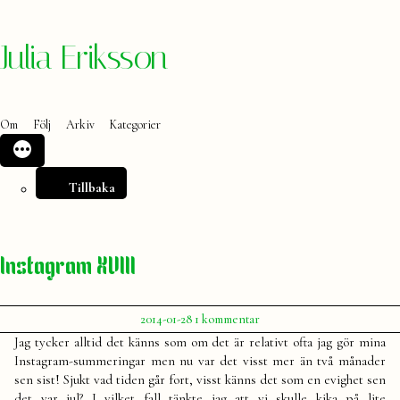
Hoppa
Julia Eriksson
till
innehåll
Om
Följ
Arkiv
Kategorier
Tillbaka
Instagram XVIII
Publicerat
till
2014-01-28
1 kommentar
av
Instagram
Julia
Jag tycker alltid det känns som om det är relativt ofta jag gör mina
XVIII
Instagram-summeringar men nu var det visst mer än två månader
sen sist! Sjukt vad tiden går fort, visst känns det som en evighet sen
det var jul? I vilket fall tänkte jag att vi skulle kika på lite