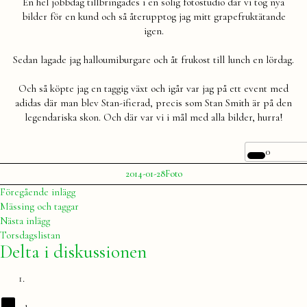
En hel jobbdag tillbringades i en solig fotostudio där vi tog nya
bilder för en kund och så återupptog jag mitt grapefruktätande
igen.
Sedan lagade jag halloumiburgare och åt frukost till lunch en lördag.
Och så köpte jag en taggig växt och igår var jag på ett event med
adidas där man blev Stan-ifierad, precis som Stan Smith är på den
legendariska skon. Och där var vi i mål med alla bilder, hurra!
0
Publicerat
Publicerat
2014-01-28
Foto
av
i
Julia
Inläggsnavigering
Föregående
Föregående inlägg
inlägg:
Mässing och taggar
Nästa
Nästa inlägg
inlägg:
Torsdagslistan
Delta i diskussionen