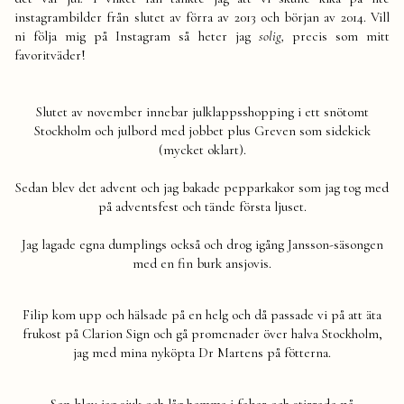
instagrambilder från slutet av förra av 2013 och början av 2014. Vill
ni följa mig på Instagram så heter jag
solig,
precis som mitt
favoritväder!
Slutet av november innebar julklappsshopping i ett snötomt
Stockholm och julbord med jobbet plus Greven som sidekick
(mycket oklart).
Sedan blev det advent och jag bakade pepparkakor som jag tog med
på adventsfest och tände första ljuset.
Jag lagade egna dumplings också och drog igång Jansson-säsongen
med en fin burk ansjovis.
Filip kom upp och hälsade på en helg och då passade vi på att äta
frukost på Clarion Sign och gå promenader över halva Stockholm,
jag med mina nyköpta Dr Martens på fötterna.