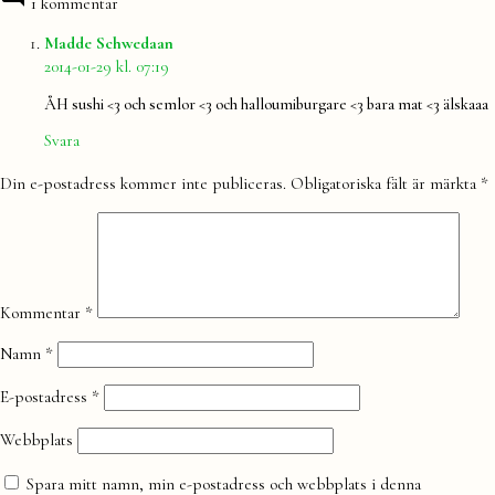
1 kommentar
säger:
Madde Schwedaan
2014-01-29 kl. 07:19
ÅH sushi <3 och semlor <3 och halloumiburgare <3 bara mat <3 älskaaa
Svara
Lämna
Din e-postadress kommer inte publiceras.
Obligatoriska fält är märkta
*
en
kommentar
Kommentar
*
Namn
*
E-postadress
*
Webbplats
Spara mitt namn, min e-postadress och webbplats i denna