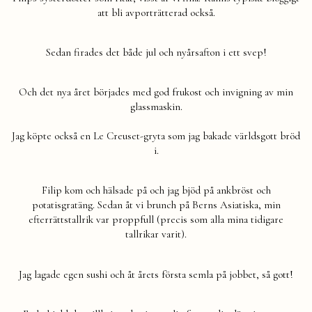
att bli avporträtterad också.
Sedan firades det både jul och nyårsafton i ett svep!
Och det nya året börjades med god frukost och invigning av min
glassmaskin.
Jag köpte också en Le Creuset-gryta som jag bakade världsgott bröd
i.
Filip kom och hälsade på och jag bjöd på ankbröst och
potatisgratäng. Sedan åt vi brunch på Berns Asiatiska, min
efterrättstallrik var proppfull (precis som alla mina tidigare
tallrikar varit).
Jag lagade egen sushi och åt årets första semla på jobbet, så gott!