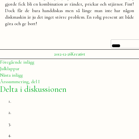
gjorde fick bli en kombination av ränder, prickar och stjärnor. Fint!
Dock får de bara handdiskas men så länge man inte har någon
diskmaskin är ju det inget större problem. En rolig present att både
göra och ge bort!
Publicerat
Publicerat
2012-12-26
Kreativt
av
i
Julia
Inläggsnavigering
Föregående
Föregående inlägg
inlägg:
Julklappar
Nästa
Nästa inlägg
inlägg:
Årssummering, del I
Delta i diskussionen