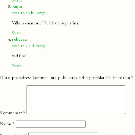
Svara
säger:
Kajsa
2012-12-29 kl. 10:57
Vilken smart idé! De blev ju superfina.
Svara
säger:
rebecca
2012-12-30 kl. 20:59
vad fina!
Svara
Lämna
Din e-postadress kommer inte publiceras.
Obligatoriska fält är märkta
*
en
kommentar
Kommentar
*
Namn
*