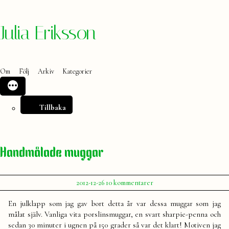
Hoppa
Julia Eriksson
till
innehåll
Om
Följ
Arkiv
Kategorier
Tillbaka
Handmålade muggar
Publicerat
till
2012-12-26
10 kommentarer
av
Handmålade
Julia
muggar
En julklapp som jag gav bort detta år var dessa muggar som jag
målat själv. Vanliga vita porslinsmuggar, en svart sharpie-penna och
sedan 30 minuter i ugnen på 150 grader så var det klart! Motiven jag