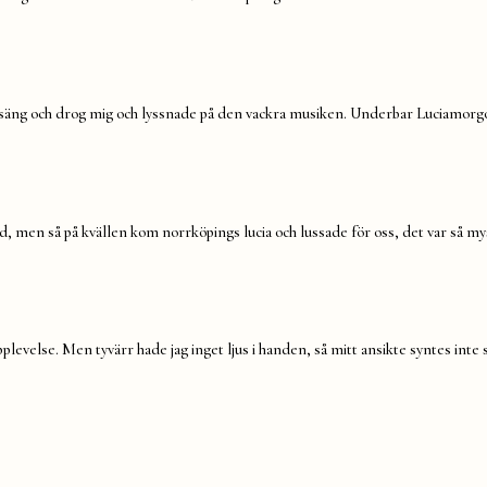
arma säng och drog mig och lyssnade på den vackra musiken. Underbar Luciamorg
, men så på kvällen kom norrköpings lucia och lussade för oss, det var så my
upplevelse. Men tyvärr hade jag inget ljus i handen, så mitt ansikte syntes inte