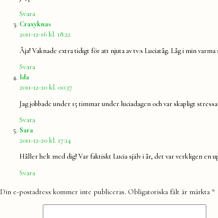
Svara
säger:
Craxyknas
2011-12-16 kl. 18:22
Åja! Vaknade extra tidigt för att njuta av tv:s Luciatåg. Låg i min v
Svara
säger:
Ida
2011-12-20 kl. 00:37
Jag jobbade under 15 timmar under luciadagen och var skapligt stressad
Svara
säger:
Sara
2011-12-20 kl. 17:14
Håller helt med dig! Var faktiskt Lucia själv i år, det var verkligen en 
Svara
Lämna
Din e-postadress kommer inte publiceras.
Obligatoriska fält är märkta
*
en
kommentar