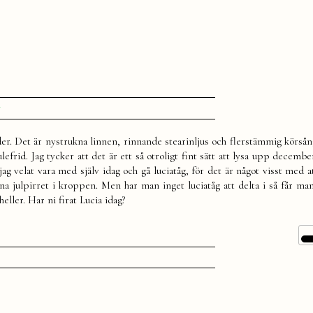
till
r
Lucia
der. Det är nystrukna linnen, rinnande stearinljus och flerstämmig körsån
ulefrid. Jag tycker att det är ett så otroligt fint sätt att lysa upp decem
jag velat vara med själv idag och gå luciatåg, för det är något visst med a
a julpirret i kroppen. Men har man inget luciatåg att delta i så får man
heller. Har ni firat Lucia idag?