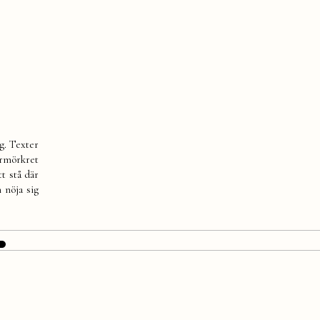
g. Texter
bermörkret
tt stå där
 nöja sig