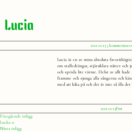
Lucia
Publicerat
2011-12-13
5 kommentare
av
Julia
Lucia är en av mina absoluta favorithögti
om stalledrängar, stjärnklara nätter och j
och sprida lite värme. Helst av allt hade 
framme och sjunga alla sångerna och känn
med att kika på och det är inte så illa det 
Publicerat
Publicerat
2011-12-13
Fint
av
i
Julia
Inläggsnavigering
Föregående
Föregående inlägg
inlägg:
Lucka 11
Nästa
Nästa inlägg