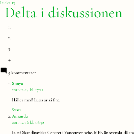
inlägg:
Lucka 13
Delta i diskussionen
5 kommentarer
säger:
Sonya
2011-12-14 kl. 17:31
Håller med! Lucia är så fint.
Svara
säger:
Amanda
2011-12-16 kl. 06:32
Ja, på Skandinaviska Centret i Vancouver hehe. MER än svenskt då andra