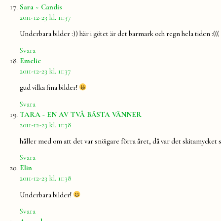
säger:
Sara ~ Candis
2011-12-23 kl. 11:37
Underbara bilder :)) här i götet är det barmark och regn hela tiden :(((
Svara
säger:
Emelie
2011-12-23 kl. 11:37
gud vilka fina bilder!
Svara
säger:
TARA - EN AV TVÅ BÄSTA VÄNNER
2011-12-23 kl. 11:38
håller med om att det var snöigare förra året, då var det skitamycket s
Svara
säger:
Elin
2011-12-23 kl. 11:38
Underbara bilder!
Svara