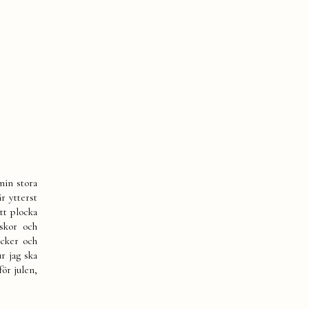
min stora
r ytterst
tt plocka
iskor och
ocker och
r jag ska
för julen,