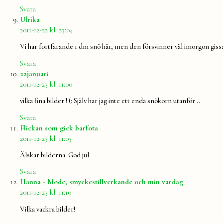
Svara
säger:
Ulrika
2011-12-22 kl. 23:04
Vi har fortfarande 1 dm snö här, men den försvinner väl imorgon giss
Svara
säger:
22januari
2011-12-23 kl. 11:00
vilka fina bilder ! (: Själv har jag inte ett enda snökorn utanför ..
Svara
säger:
Flickan som gick barfota
2011-12-23 kl. 11:03
Älskar bilderna. God jul
Svara
säger:
Hanna - Mode, smyckestillverkande och min vardag
2011-12-23 kl. 11:10
Vilka vackra bilder!