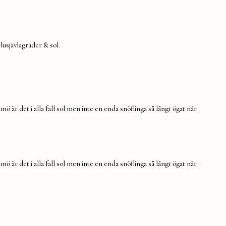
plusjävlagrader & sol.
ö är det i alla fall sol men inte en enda snöflinga så långt ögat når..
ö är det i alla fall sol men inte en enda snöflinga så långt ögat når..