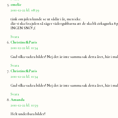
säger:
emelie
2011-12-22 kl. 08:39
tänk om julen kunde se ut sådär i år, men icke.
där vi ska fira julen så säger vädergubbarna att de ska bli cirkagurka 8 
INGEN SNÖ! ;(
Svara
säger:
Christine&Paris
2011-12-22 kl. 11:34
Gud vilka vackra bilder! Nej det är inte samma sak detta året, här i malm
Svara
säger:
Christine&Paris
2011-12-22 kl. 11:34
Gud vilka vackra bilder! Nej det är inte samma sak detta året, här i malm
Svara
säger:
Amanda
2011-12-22 kl. 11:59
Helt underbara bilder!