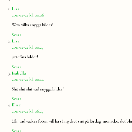
säger:
Lisa
2011-12-22 kl. 00:06
Wow vilka snygga bilder!
Svara
säger:
Lisa
2011-12-22 kl. 00:27
jättefina bilder!
Svara
säger:
Isabella
2011-12-22 kl. 00:44
Shit shit shit vad snygga bilder!
Svara
säger:
Elise
2011-12-22 kl. 06:27
ååh, vad vackra foton. vill ha så mycket snö på lördag. men icke. det b
Svara