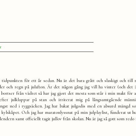
till
r
Julstök
 tidpunkten för ett år sedan. Nu är det bara grått och slaskigt och till 
ader och regn på julafton. Är det någon gång jag vill ha vinter (och det ä
 bortser från vädret så har jag gjort det mesta som står i min makt för a
t efter julklappar på stan och irriterat mig på långsamtgående männ
ngst ned i ryggsäcken. Jag har bakat julgodis med en absurd mängd s
ylskåpet. Och jag har maratonlyssnat på min julplaylist, funderat ut hu
alendern samt officiellt tagit jullov från skolan. Nu är jag så gott som redo 