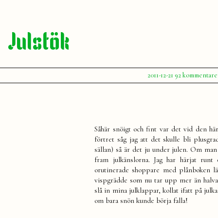
Julstök
Publicerat
2011-12-21
92 kommentare
av
Julia
Såhär snöigt och fint var det vid den här
förtret såg jag att det skulle bli plusgr
sällan) så är det ju under julen. Om man
fram julkänslorna. Jag har härjat run
orutinerade shoppare med plånboken lä
vispgrädde som nu tar upp mer än halva k
slå in mina julklappar, kollat ifatt på julk
om bara snön kunde börja falla!