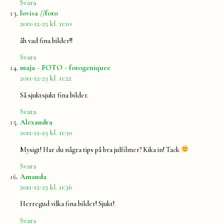
Svara
säger:
lovisa //foto
2011-12-23 kl. 11:10
åh vad fina bilder!!
Svara
säger:
maja - FOTO - fotogeniquee
2011-12-23 kl. 11:22
Så sjuktsjukt fina bilder.
Svara
säger:
Alexandra
2011-12-23 kl. 11:30
Mysigt! Har du några tips på bra julfilmer? Kika in! Tack
Svara
säger:
Amanda
2011-12-23 kl. 11:36
Herregud vilka fina bilder! Sjukt!
Svara