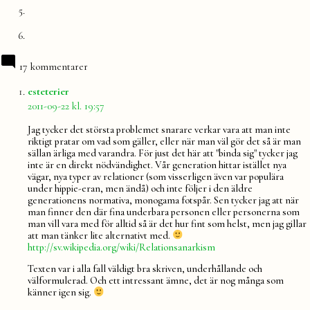
17 kommentarer
säger:
esteterier
2011-09-22 kl. 19:57
Jag tycker det största problemet snarare verkar vara att man inte
riktigt pratar om vad som gäller, eller när man väl gör det så är man
sällan ärliga med varandra. För just det här att "binda sig" tycker jag
inte är en direkt nödvändighet. Vår generation hittar istället nya
vägar, nya typer av relationer (som visserligen även var populära
under hippie-eran, men ändå) och inte följer i den äldre
generationens normativa, monogama fotspår. Sen tycker jag att när
man finner den där fina underbara personen eller personerna som
man vill vara med för alltid så är det hur fint som helst, men jag gillar
att man tänker lite alternativt med.
http://sv.wikipedia.org/wiki/Relationsanarkism
Texten var i alla fall väldigt bra skriven, underhållande och
välformulerad. Och ett intressant ämne, det är nog många som
känner igen sig.