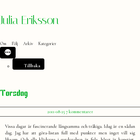
Hoppa
Julia Eriksson
till
innehåll
Om
Följ
Arkiv
Kategorier
Tillbaka
Torsdag
Publicerat
till
2011-08-25
7 kommentarer
av
Torsdag
Julia
Vissa dagar är fascinerande långsamma och tråkiga. Idag är en sådan
dag. Jag har att göra-listan full med punkter men inget vill sig
liksom. Och alla kläderna i garderoben är fula, håret är konstigt,