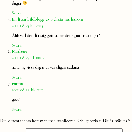
dagar
Svara
säger:
En liten bildblogg av Felicia Karlström
2011-08-25 kl. 22:15
Åhh vad det där såg gott ut, är det egna krutonger?
Svara
säger:
Marlene
2011-08-27 kl. 00:32
haha, ja, vissa dagar är verkligen sådana
Svara
säger:
emma
2011-08-29 kl. 21:13
gott!
Svara
Lämna
Din e-postadress kommer inte publiceras.
Obligatoriska fält är märkta
*
en