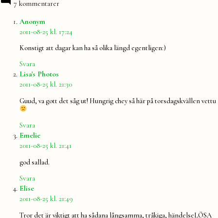
7 kommentarer
säger:
Anonym
2011-08-25 kl. 17:24
Konstigt att dagar kan ha så olika längd egentligen:)
Svara
säger:
Lisa's Photos
2011-08-25 kl. 21:30
Guud, va gott det såg ut! Hungrig chey så här på torsdagskvällen vettu
Svara
säger:
Emelie
2011-08-25 kl. 21:41
god sallad.
Svara
säger:
Elise
2011-08-25 kl. 21:49
Tror det är viktigt att ha sådana långsamma, tråkiga, händelseLÖSA