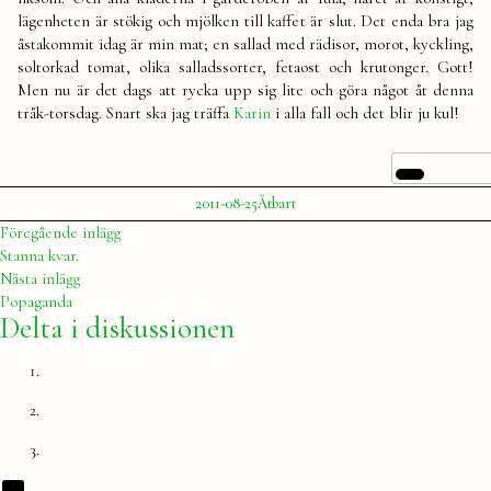
lägenheten är stökig och mjölken till kaffet är slut. Det enda bra jag
åstakommit idag är min mat; en sallad med rädisor, morot, kyckling,
soltorkad tomat, olika salladssorter, fetaost och krutonger. Gott!
Men nu är det dags att rycka upp sig lite och göra något åt denna
tråk-torsdag. Snart ska jag träffa
Karin
i alla fall och det blir ju kul!
Publicerat
Publicerat
2011-08-25
Ätbart
av
i
Julia
Inläggsnavigering
Föregående
Föregående inlägg
inlägg:
Stanna kvar.
Nästa
Nästa inlägg
inlägg:
Popaganda
Delta i diskussionen