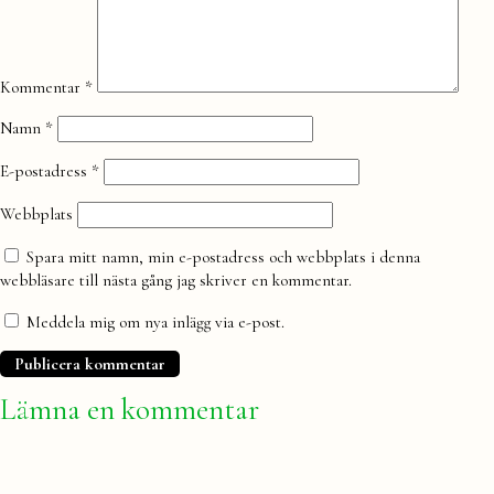
kommentar
Kommentar
*
Namn
*
E-postadress
*
Webbplats
Spara mitt namn, min e-postadress och webbplats i denna
webbläsare till nästa gång jag skriver en kommentar.
Meddela mig om nya inlägg via e-post.
Lämna en kommentar