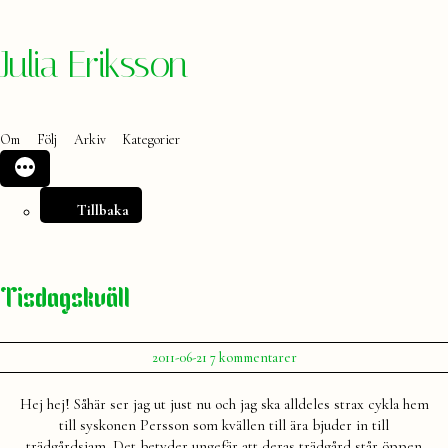
Hoppa
Julia Eriksson
till
innehåll
Om
Följ
Arkiv
Kategorier
Tillbaka
Tisdagskväll
Publicerat
till
2011-06-21
7 kommentarer
av
Tisdagskväll
Julia
Hej hej! Såhär ser jag ut just nu och jag ska alldeles strax cykla hem
till syskonen Persson som kvällen till ära bjuder in till
trädgårdsjam. Det betyder ungefär att deras trädgård står öppen