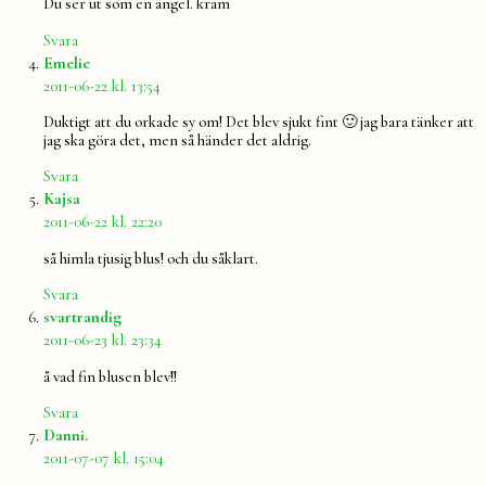
Du ser ut som en ängel. kram
Svara
säger:
Emelie
2011-06-22 kl. 13:54
Duktigt att du orkade sy om! Det blev sjukt fint 🙂 jag bara tänker att
jag ska göra det, men så händer det aldrig.
Svara
säger:
Kajsa
2011-06-22 kl. 22:20
så himla tjusig blus! och du såklart.
Svara
säger:
svartrandig
2011-06-23 kl. 23:34
å vad fin blusen blev!!
Svara
säger:
Danni.
2011-07-07 kl. 15:04