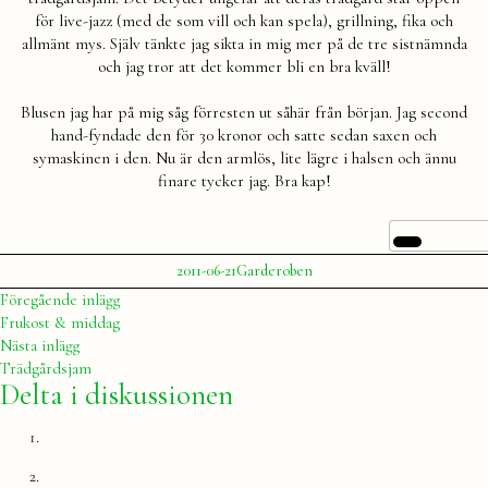
för live-jazz (med de som vill och kan spela), grillning, fika och
allmänt mys. Själv tänkte jag sikta in mig mer på de tre sistnämnda
och jag tror att det kommer bli en bra kväll!
Blusen jag har på mig såg förresten ut såhär från början. Jag second
hand-fyndade den för 30 kronor och satte sedan saxen och
symaskinen i den. Nu är den armlös, lite lägre i halsen och ännu
finare tycker jag. Bra kap!
Publicerat
Publicerat
2011-06-21
Garderoben
av
i
Julia
Inläggsnavigering
Föregående
Föregående inlägg
inlägg:
Frukost & middag
Nästa
Nästa inlägg
inlägg:
Trädgårdsjam
Delta i diskussionen