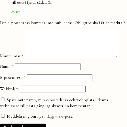
vill också fynda sådär. åh.
Svara
Lämna
Din e-postadress kommer inte publiceras.
Obligatoriska fält är märkta
*
en
kommentar
Kommentar
*
Namn
*
E-postadress
*
Webbplats
Spara mitt namn, min e-postadress och webbplats i denna
webbläsare till nästa gång jag skriver en kommentar.
Meddela mig om nya inlägg via e-post.