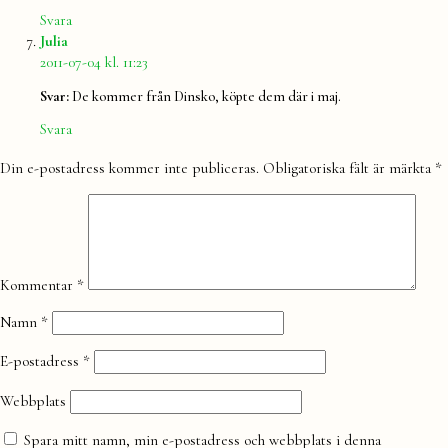
Svara
säger:
Julia
2011-07-04 kl. 11:23
Svar:
De kommer från Dinsko, köpte dem där i maj.
Svara
Lämna
Din e-postadress kommer inte publiceras.
Obligatoriska fält är märkta
*
en
kommentar
Kommentar
*
Namn
*
E-postadress
*
Webbplats
Spara mitt namn, min e-postadress och webbplats i denna