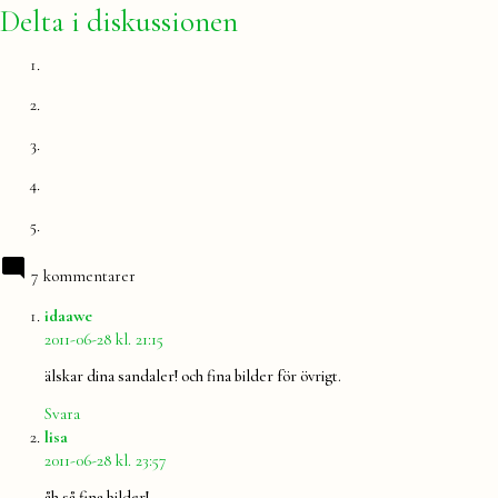
Delta i diskussionen
7 kommentarer
säger:
idaawe
2011-06-28 kl. 21:15
älskar dina sandaler! och fina bilder för övrigt.
Svara
säger:
lisa
2011-06-28 kl. 23:57
åh så fina bilder!