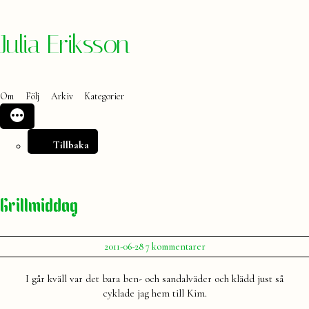
Hoppa
Julia Eriksson
till
innehåll
Om
Följ
Arkiv
Kategorier
Tillbaka
Grillmiddag
Publicerat
till
2011-06-28
7 kommentarer
av
Grillmiddag
Julia
I går kväll var det bara ben- och sandalväder och klädd just så
cyklade jag hem till Kim.