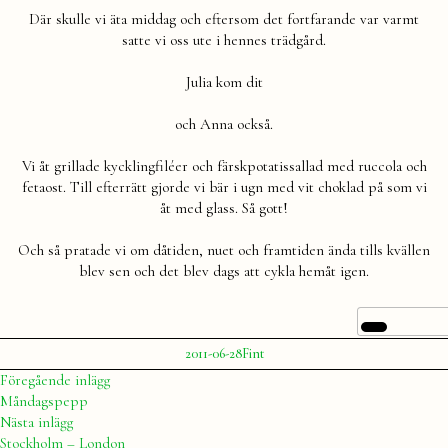
Där skulle vi äta middag och eftersom det fortfarande var varmt
satte vi oss ute i hennes trädgård.
Julia kom dit
och Anna också.
Vi åt grillade kycklingfiléer och färskpotatissallad med ruccola och
fetaost. Till efterrätt gjorde vi bär i ugn med vit choklad på som vi
åt med glass. Så gott!
Och så pratade vi om dåtiden, nuet och framtiden ända tills kvällen
blev sen och det blev dags att cykla hemåt igen.
Publicerat
Publicerat
2011-06-28
Fint
av
i
Julia
Inläggsnavigering
Föregående
Föregående inlägg
inlägg:
Måndagspepp
Nästa
Nästa inlägg
inlägg:
Stockholm – London