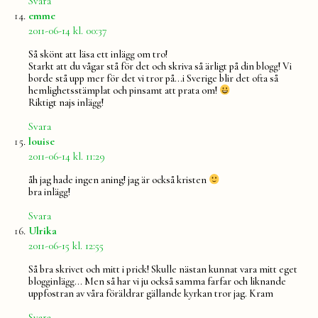
Svara
säger:
emme
2011-06-14 kl. 00:37
Så skönt att läsa ett inlägg om tro!
Starkt att du vågar stå för det och skriva så ärligt på din blogg! Vi
borde stå upp mer för det vi tror på…i Sverige blir det ofta så
hemlighetsstämplat och pinsamt att prata om!
Riktigt najs inlägg!
Svara
säger:
louise
2011-06-14 kl. 11:29
åh jag hade ingen aning! jag är också kristen
bra inlägg!
Svara
säger:
Ulrika
2011-06-15 kl. 12:55
Så bra skrivet och mitt i prick! Skulle nästan kunnat vara mitt eget
blogginlägg… Men så har vi ju också samma farfar och liknande
uppfostran av våra föräldrar gällande kyrkan tror jag. Kram
Svara