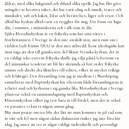
åldrar, med olika bakgrund och ibland olika språk. Jag har fått göra
mängder av kreativa saker, det har varit sång och musik, teater och
musikaler, saft och kakor, lekar och berättelser, läger och resor. Och
alltid har kyrkan alltid varit en trygghet för mig. Det finns ett lugn
där, i rummet, i människorna och i allt som är där.
Själva Metodistkyrkan är en frikyrka som har sina rötter i
Storbritannien. I Sverige är den inte särskilt stor, men runt om i
världen (och främst USA) är den mer utbredd. Rent ideologiskt kan
man säga att den till ganska stor del liknar Svenska kyrkan, det är
en väldigt icke-extrem frikyrka skulle jag vilja påstå (eftersom en
del människor tenderar att bli lite skrämda så fort ordet frikyrka
nämns och direkt dra liknelser till sekter, vilket är mycket tråkigt
och felaktigt). Den församling som jag är medlem i i Norrköping
samarbetar med Baptistkyrkan här eftersom båda församlingarna är
relativt små och kyrkorna i sig ganska lika. Metodistkyrkan i Sverige
planerar också en sammanslagning med Baptistkyrkan och
Missionskyrkan vilket jag tror bara är till fördel, men det är också
en parantes vi kan ta någon annan gång.
När man pratar om tro blir det lätt att man kommer in på vad som
är rätt och fel men någon sådan diskussion tänker jag inte föra här
idag. Jag anser att tro är något väldigt individuellt och personligt