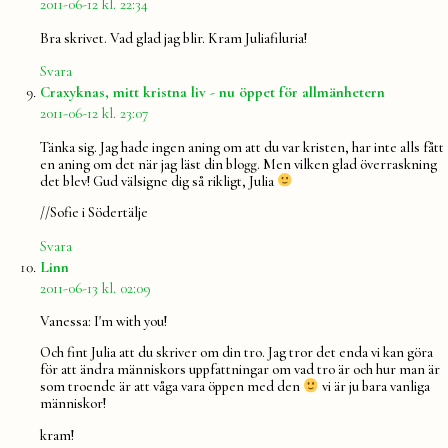
2011-06-12 kl. 22:34
Bra skrivet. Vad glad jag blir. Kram Juliafiluria!
Svara
säger:
Craxyknas, mitt kristna liv - nu öppet för allmänhetern
2011-06-12 kl. 23:07
Tänka sig. Jag hade ingen aning om att du var kristen, har inte alls fått
en aning om det när jag läst din blogg. Men vilken glad överraskning
det blev! Gud välsigne dig så rikligt, Julia
//Sofie i Södertälje
Svara
säger:
Linn
2011-06-13 kl. 02:09
Vanessa: I'm with you!
Och fint Julia att du skriver om din tro. Jag tror det enda vi kan göra
för att ändra människors uppfattningar om vad tro är och hur man är
som troende är att våga vara öppen med den
vi är ju bara vanliga
människor!
kram!