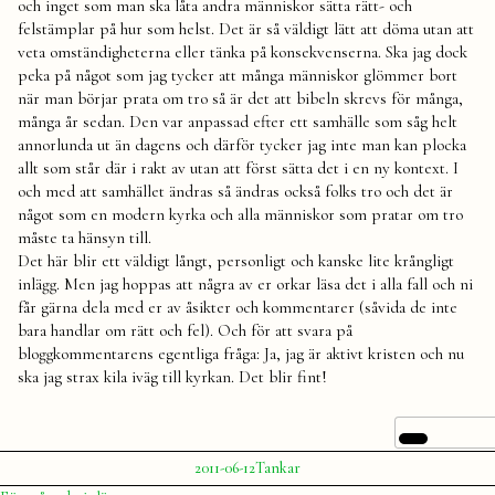
och inget som man ska låta andra människor sätta rätt- och
felstämplar på hur som helst. Det är så väldigt lätt att döma utan att
veta omständigheterna eller tänka på konsekvenserna. Ska jag dock
peka på något som jag tycker att många människor glömmer bort
när man börjar prata om tro så är det att bibeln skrevs för många,
många år sedan. Den var anpassad efter ett samhälle som såg helt
annorlunda ut än dagens och därför tycker jag inte man kan plocka
allt som står där i rakt av utan att först sätta det i en ny kontext. I
och med att samhället ändras så ändras också folks tro och det är
något som en modern kyrka och alla människor som pratar om tro
måste ta hänsyn till.
Det här blir ett väldigt långt, personligt och kanske lite krångligt
inlägg. Men jag hoppas att några av er orkar läsa det i alla fall och ni
får gärna dela med er av åsikter och kommentarer (såvida de inte
bara handlar om rätt och fel). Och för att svara på
bloggkommentarens egentliga fråga: Ja, jag är aktivt kristen och nu
ska jag strax kila iväg till kyrkan. Det blir fint!
Publicerat
Publicerat
2011-06-12
Tankar
av
i
Julia