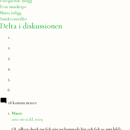
Inläggsnavigering
Föregående
Föregående inlägg
inlägg:
Fem musiktips
Nästa
Nästa inlägg
inlägg:
Smultronstället
Delta i diskussionen
18 kommentarer
säger:
Marie
2011-06-12 kl. 10:19
OJ, vilken chock jag fick när jag hamnade här och fick se min bild i