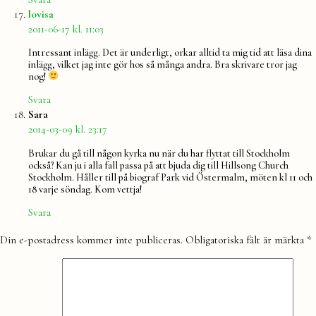
säger:
lovisa
2011-06-17 kl. 11:03
Intressant inlägg. Det är underligt, orkar alltid ta mig tid att läsa dina
inlägg, vilket jag inte gör hos så många andra. Bra skrivare tror jag
nog!
Svara
säger:
Sara
2014-03-09 kl. 23:17
Brukar du gå till någon kyrka nu när du har flyttat till Stockholm
också? Kan ju i alla fall passa på att bjuda dig till Hillsong Church
Stockholm. Håller till på biograf Park vid Östermalm, möten kl 11 och
18 varje söndag. Kom vettja!
Svara
Lämna
Din e-postadress kommer inte publiceras.
Obligatoriska fält är märkta
*
en
kommentar