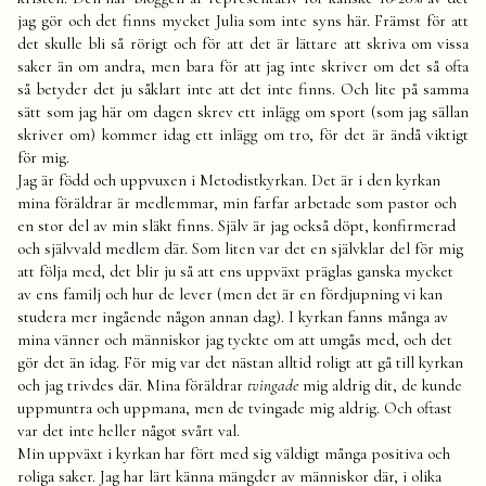
jag gör och det finns mycket Julia som inte syns här. Främst för att
det skulle bli så rörigt och för att det är lättare att skriva om vissa
saker än om andra, men bara för att jag inte skriver om det så ofta
så betyder det ju såklart inte att det inte finns. Och lite på samma
sätt som jag här om dagen skrev ett inlägg om sport (som jag sällan
skriver om) kommer idag ett inlägg om tro, för det är ändå viktigt
för mig.
Jag är född och uppvuxen i Metodistkyrkan. Det är i den kyrkan
mina föräldrar är medlemmar, min farfar arbetade som pastor och
en stor del av min släkt finns. Själv är jag också döpt, konfirmerad
och självvald medlem där. Som liten var det en självklar del för mig
att följa med, det blir ju så att ens uppväxt präglas ganska mycket
av ens familj och hur de lever (men det är en fördjupning vi kan
studera mer ingående någon annan dag). I kyrkan fanns många av
mina vänner och människor jag tyckte om att umgås med, och det
gör det än idag. För mig var det nästan alltid roligt att gå till kyrkan
och jag trivdes där. Mina föräldrar
tvingade
mig aldrig dit, de kunde
uppmuntra och uppmana, men de tvingade mig aldrig. Och oftast
var det inte heller något svårt val.
Min uppväxt i kyrkan har fört med sig väldigt många positiva och
roliga saker. Jag har lärt känna mängder av människor där, i olika