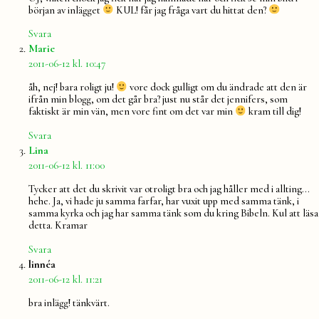
början av inlägget
KUL! får jag fråga vart du hittat den?
Svara
säger:
Marie
2011-06-12 kl. 10:47
åh, nej! bara roligt ju!
vore dock gulligt om du ändrade att den är
ifrån min blogg, om det går bra? just nu står det jennifers, som
faktiskt är min vän, men vore fint om det var min
kram till dig!
Svara
säger:
Lina
2011-06-12 kl. 11:00
Tycker att det du skrivit var otroligt bra och jag håller med i allting…
hehe. Ja, vi hade ju samma farfar, har vuxit upp med samma tänk, i
samma kyrka och jag har samma tänk som du kring Bibeln. Kul att läsa
detta. Kramar
Svara
säger:
linnéa
2011-06-12 kl. 11:21
bra inlägg! tänkvärt.