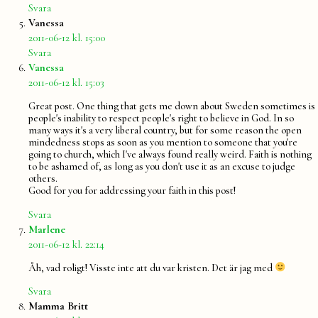
Svara
säger:
Vanessa
2011-06-12 kl. 15:00
Svara
säger:
Vanessa
2011-06-12 kl. 15:03
Great post. One thing that gets me down about Sweden sometimes is
people's inability to respect people's right to believe in God. In so
many ways it's a very liberal country, but for some reason the open
mindedness stops as soon as you mention to someone that you're
going to church, which I've always found really weird. Faith is nothing
to be ashamed of, as long as you don't use it as an excuse to judge
others.
Good for you for addressing your faith in this post!
Svara
säger:
Marlene
2011-06-12 kl. 22:14
Åh, vad roligt! Visste inte att du var kristen. Det är jag med
Svara
säger:
Mamma Britt