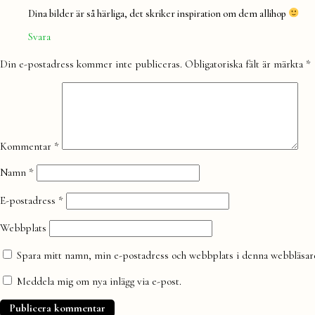
Dina bilder är så härliga, det skriker inspiration om dem allihop
Svara
Lämna
Din e-postadress kommer inte publiceras.
Obligatoriska fält är märkta
*
en
kommentar
Kommentar
*
Namn
*
E-postadress
*
Webbplats
Spara mitt namn, min e-postadress och webbplats i denna webbläsare 
Meddela mig om nya inlägg via e-post.