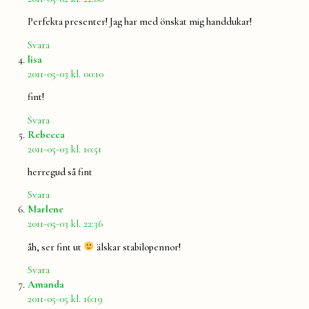
Perfekta presenter! Jag har med önskat mig handdukar!
Svara
säger:
lisa
2011-05-03 kl. 00:10
fint!
Svara
säger:
Rebecca
2011-05-03 kl. 10:51
herregud så fint
Svara
säger:
Marlene
2011-05-03 kl. 22:36
åh, ser fint ut
älskar stabilopennor!
Svara
säger:
Amanda
2011-05-05 kl. 16:19