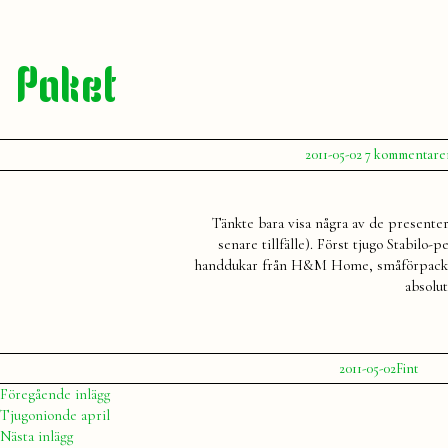
Paket
Publicerat
2011-05-02
7 kommentare
av
Julia
Tänkte bara visa några av de presenter
senare tillfälle). Först tjugo Stabilo
handdukar från H&M Home, småförpacknin
absolut
Publicerat
Publicera
2011-05-02
Fint
av
i
Julia
Inläggsnavigering
Föregående
Föregående inlägg
inlägg:
Tjugonionde april
Nästa
Nästa inlägg