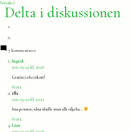
inlägg:
Sötsaker
Delta i diskussionen
7 kommentarer
säger:
Ingrid.
2011-05-02 kl. 16:26
Grattis i efterskott!
Svara
säger:
ella
2011-05-02 kl. 19:23
fina pennor, såna skulle man allt vilja ha…
Svara
säger:
Linn
2011-05-02 kl. 22:06