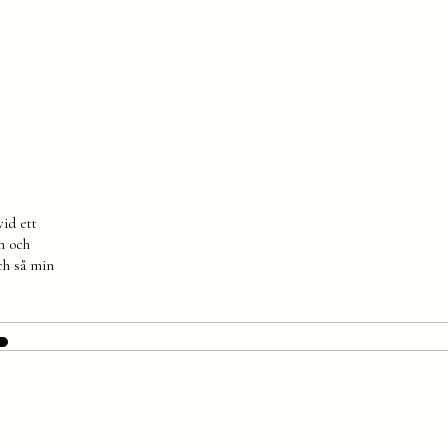
vid ett
an och
ch så min