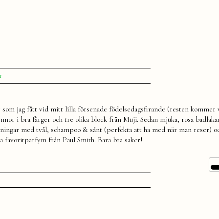
till
r
Paket
 som jag fått vid mitt lilla försenade födelsedagsfirande (resten kommer 
-pennor i bra färger och tre olika block från Muji. Sedan mjuka, rosa badlak
gar med tvål, schampoo & sånt (perfekta att ha med när man reser) o
a favoritparfym från Paul Smith. Bara bra saker!
t