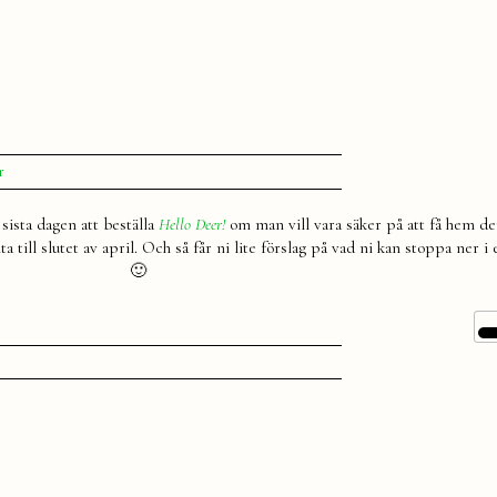
till
r
Vad
finns
 sista dagen att beställa
Hello Deer!
om man vill vara säker på att få hem d
i
 till slutet av april. Och så får ni lite förslag på vad ni kan stoppa ner i 
påsen?
🙂