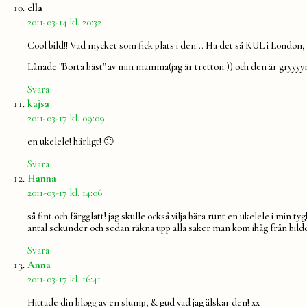
säger:
ella
2011-03-14 kl. 20:32
Cool bild!! Vad mycket som fick plats i den… Ha det så KUL i London, gi
Lånade "Borta bäst" av min mamma(jag är tretton:)) och den är gryyyy
Svara
säger:
kajsa
2011-03-17 kl. 09:09
en ukelele! härligt! 🙂
Svara
säger:
Hanna
2011-03-17 kl. 14:06
så fint och färgglatt! jag skulle också vilja bära runt en ukelele i min 
antal sekunder och sedan räkna upp alla saker man kom ihåg från bild
Svara
säger:
Anna
2011-03-17 kl. 16:41
Hittade din blogg av en slump, & gud vad jag älskar den! xx