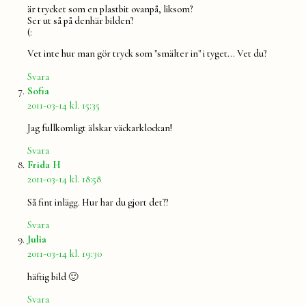
är trycket som en plastbit ovanpå, liksom?
Ser ut så på denhär bilden?
(:
Vet inte hur man gör tryck som "smälter in" i tyget… Vet du?
Svara
säger:
Sofia
2011-03-14 kl. 15:35
Jag fullkomligt älskar väckarklockan!
Svara
säger:
Frida H
2011-03-14 kl. 18:58
Så fint inlägg. Hur har du gjort det??
Svara
säger:
Julia
2011-03-14 kl. 19:30
häftig bild 🙂
Svara