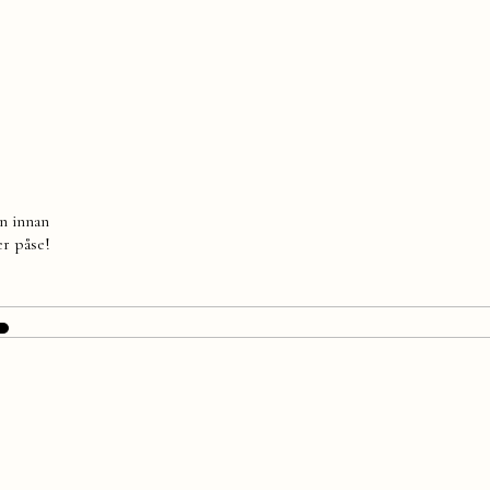
en innan
er påse!