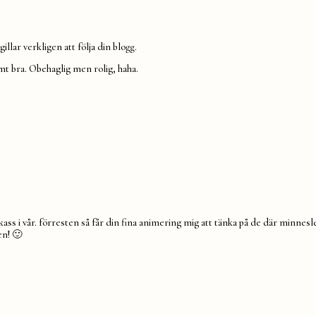
llar verkligen att följa din blogg.
mt bra. Obehaglig men rolig, haha.
tygkass i vår. förresten så får din fina animering mig att tänka på de där minnes
en! 🙂