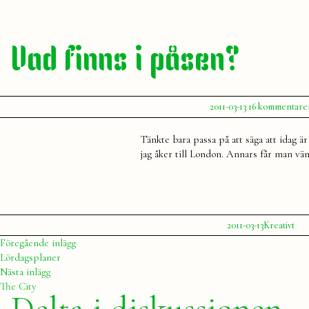
Vad finns i påsen?
Publicerat
2011-03-13
16 kommentare
av
Julia
Tänkte bara passa på att säga att idag är
jag åker till London. Annars får man vänta
Publicerat
Publicerat
2011-03-13
Kreativt
av
i
Julia
Inläggsnavigering
Föregående
Föregående inlägg
inlägg:
Lördagsplaner
Nästa
Nästa inlägg
inlägg:
The City