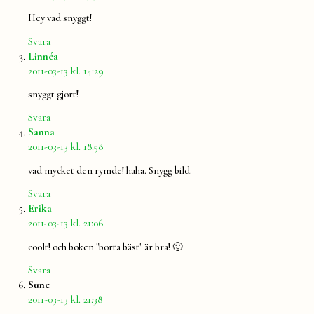
Hey vad snyggt!
Svara
säger:
Linnéa
2011-03-13 kl. 14:29
snyggt gjort!
Svara
säger:
Sanna
2011-03-13 kl. 18:58
vad mycket den rymde! haha. Snygg bild.
Svara
säger:
Erika
2011-03-13 kl. 21:06
coolt! och boken "borta bäst" är bra! 🙂
Svara
säger:
Sune
2011-03-13 kl. 21:38