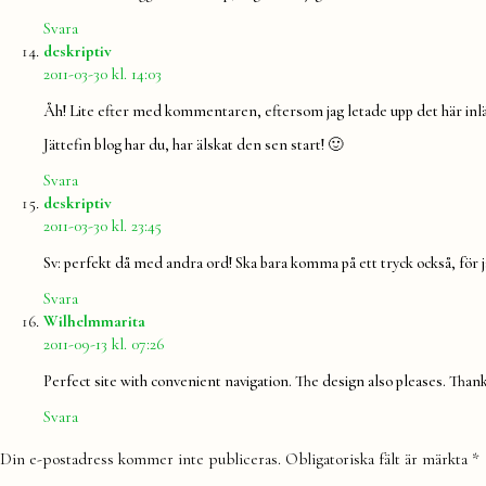
Svara
säger:
deskriptiv
2011-03-30 kl. 14:03
Åh! Lite efter med kommentaren, eftersom jag letade upp det här inläg
Jättefin blog har du, har älskat den sen start! 🙂
Svara
säger:
deskriptiv
2011-03-30 kl. 23:45
Sv: perfekt då med andra ord! Ska bara komma på ett tryck också, för j
Svara
säger:
Wilhelmmarita
2011-09-13 kl. 07:26
Perfect site with convenient navigation. The design also pleases. Thank
Svara
Lämna
Din e-postadress kommer inte publiceras.
Obligatoriska fält är märkta
*
en