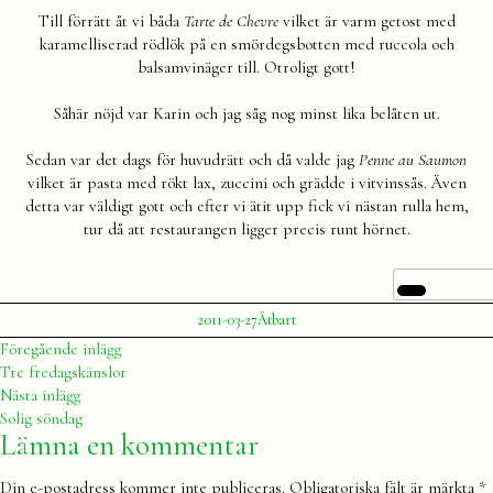
Till förrätt åt vi båda
Tarte de Chevre
vilket är varm getost med
karamelliserad rödlök på en smördegsbotten med ruccola och
balsamvinäger till. Otroligt gott!
Såhär nöjd var Karin och jag såg nog minst lika belåten ut.
Sedan var det dags för huvudrätt och då valde jag
Penne au Saumon
vilket är pasta med rökt lax, zuccini och grädde i vitvinssås. Även
detta var väldigt gott och efter vi ätit upp fick vi nästan rulla hem,
tur då att restaurangen ligger precis runt hörnet.
Publicerat
Publicerat
2011-03-27
Ätbart
av
i
Julia
Inläggsnavigering
Föregående
Föregående inlägg
inlägg:
Tre fredagskänslor
Nästa
Nästa inlägg
inlägg:
Solig söndag
Lämna en kommentar
Din e-postadress kommer inte publiceras.
Obligatoriska fält är märkta
*