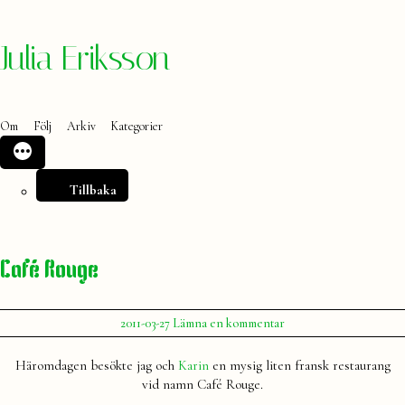
Hoppa
Julia Eriksson
till
innehåll
Om
Följ
Arkiv
Kategorier
Tillbaka
Café Rouge
Publicerat
till
2011-03-27
Lämna en kommentar
av
Café
Julia
Rouge
Häromdagen besökte jag och
Karin
en mysig liten fransk restaurang
vid namn Café Rouge.