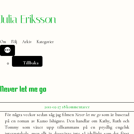
Hoppa
Julia Eriksson
till
innehåll
Om
Följ
Arkiv
Kategorier
Tillbaka
Never let me go
Publicerat
till
2011-02-27
18 kommentarer
av
Never
Julia
För några veckor sedan såg jag filmen
Never let me go
som är baserad
let
på en roman av Kazuo Ishiguro. Den handlar om Kathy, Ruth och
me
Tommy som växer upp tillsammans på en prydlig engelsk
go
internatskola, men allt är dessvärre inte så idylliskt som det först