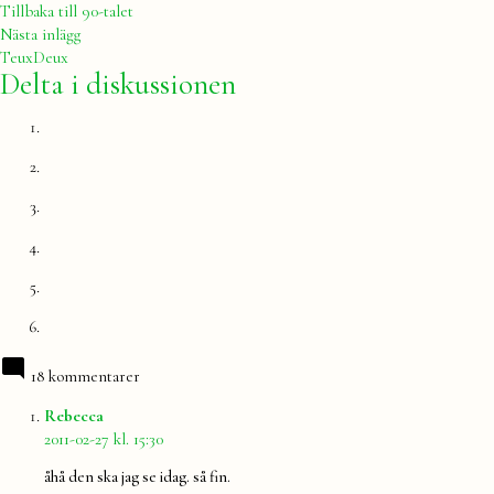
inlägg:
Tillbaka till 90-talet
Nästa
Nästa inlägg
inlägg:
TeuxDeux
Delta i diskussionen
18 kommentarer
säger:
Rebecca
2011-02-27 kl. 15:30
åhå den ska jag se idag. så fin.