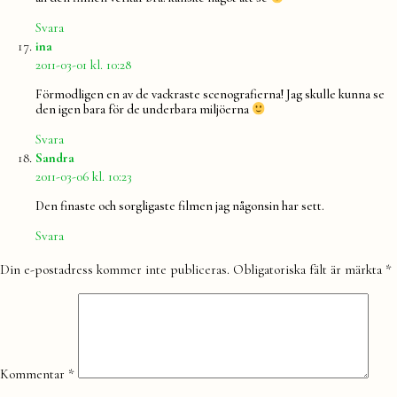
Svara
säger:
ina
2011-03-01 kl. 10:28
Förmodligen en av de vackraste scenografierna! Jag skulle kunna se
den igen bara för de underbara miljöerna
Svara
säger:
Sandra
2011-03-06 kl. 10:23
Den finaste och sorgligaste filmen jag någonsin har sett.
Svara
Lämna
Din e-postadress kommer inte publiceras.
Obligatoriska fält är märkta
*
en
kommentar
Kommentar
*