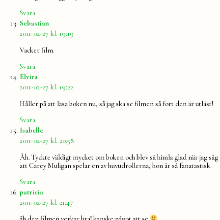
Svara
säger:
Sebastian
2011-02-27 kl. 19:19
Vacker film.
Svara
säger:
Elvira
2011-02-27 kl. 19:22
Håller på att läsa boken nu, så jag ska se filmen så fort den är utläst!
Svara
säger:
Isabelle
2011-02-27 kl. 20:58
Åh. Tyckte väldigt mycket om boken och blev så himla glad när jag såg
att Carey Muligan spelar en av huvudrollerna, hon är så fanatastisk.
Svara
säger:
patricia
2011-02-27 kl. 21:47
åh den filmen verkar bra! kanske något att se