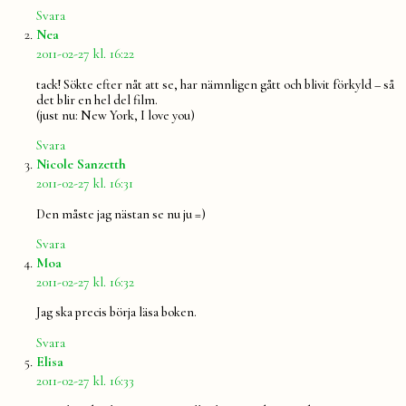
Svara
säger:
Nea
2011-02-27 kl. 16:22
tack! Sökte efter nåt att se, har nämnligen gått och blivit förkyld – så
det blir en hel del film.
(just nu: New York, I love you)
Svara
säger:
Nicole Sanzetth
2011-02-27 kl. 16:31
Den måste jag nästan se nu ju =)
Svara
säger:
Moa
2011-02-27 kl. 16:32
Jag ska precis börja läsa boken.
Svara
säger:
Elisa
2011-02-27 kl. 16:33