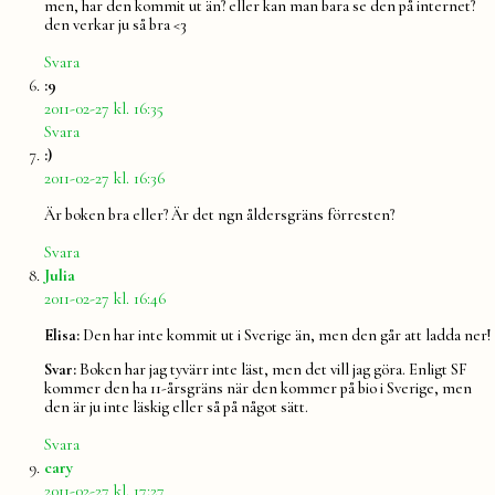
men, har den kommit ut än? eller kan man bara se den på internet?
den verkar ju så bra <3
Svara
säger:
:9
2011-02-27 kl. 16:35
Svara
säger:
:)
2011-02-27 kl. 16:36
Är boken bra eller? Är det ngn åldersgräns förresten?
Svara
säger:
Julia
2011-02-27 kl. 16:46
Elisa:
Den har inte kommit ut i Sverige än, men den går att ladda ner!
Svar:
Boken har jag tyvärr inte läst, men det vill jag göra. Enligt SF
kommer den ha 11-årsgräns när den kommer på bio i Sverige, men
den är ju inte läskig eller så på något sätt.
Svara
säger:
cary
2011-02-27 kl. 17:27