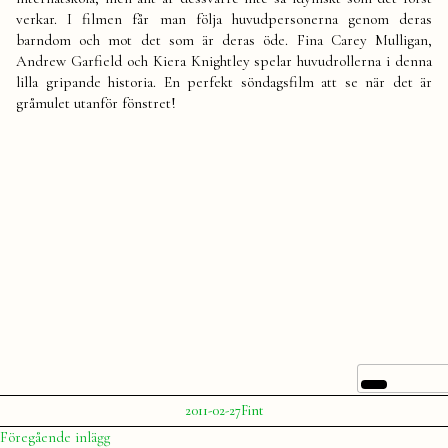
verkar. I filmen får man följa huvudpersonerna genom deras
barndom och mot det som är deras öde. Fina Carey Mulligan,
Andrew Garfield och Kiera Knightley spelar huvudrollerna i denna
lilla gripande historia. En perfekt söndagsfilm att se när det är
gråmulet utanför fönstret!
Publicerat
Publicerat
2011-02-27
Fint
av
i
Julia
Inläggsnavigering
Föregående
Föregående inlägg