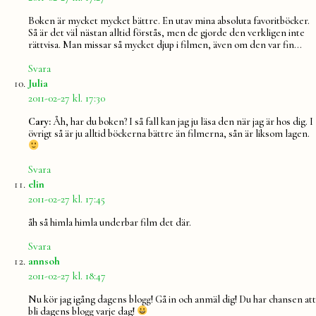
Boken är mycket mycket bättre. En utav mina absoluta favoritböcker.
Så är det väl nästan alltid förstås, men de gjorde den verkligen inte
rättvisa. Man missar så mycket djup i filmen, även om den var fin…
Svara
säger:
Julia
2011-02-27 kl. 17:30
Cary:
Åh, har du boken? I så fall kan jag ju läsa den när jag är hos dig. I
övrigt så är ju alltid böckerna bättre än filmerna, sån är liksom lagen.
Svara
säger:
elin
2011-02-27 kl. 17:45
åh så himla himla underbar film det där.
Svara
säger:
annsoh
2011-02-27 kl. 18:47
Nu kör jag igång dagens blogg! Gå in och anmäl dig! Du har chansen att
bli dagens blogg varje dag!