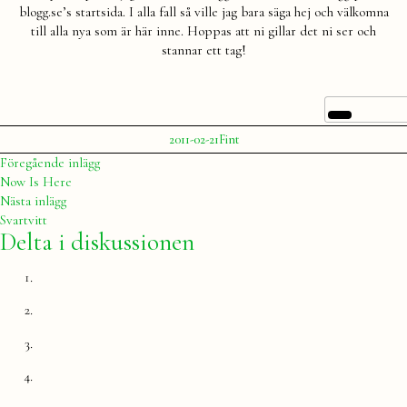
blogg.se’s startsida. I alla fall så ville jag bara säga hej och välkomna
till alla nya som är här inne. Hoppas att ni gillar det ni ser och
stannar ett tag!
Publicerat
Publicerat
2011-02-21
Fint
av
i
Julia
Inläggsnavigering
Föregående
Föregående inlägg
inlägg:
Now Is Here
Nästa
Nästa inlägg
inlägg:
Svartvitt
Delta i diskussionen