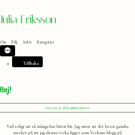
Hoppa
Julia Eriksson
till
innehåll
Om
Följ
Arkiv
Kategorier
Tillbaka
Hej!
Publicerat
till
2011-02-21
36 kommentarer
av
Hej!
Julia
Vad roligt att så många har hittat hit. Jag antar att det beror ganska
mycket på att jag denna vecka ligger som Veckans blogg på