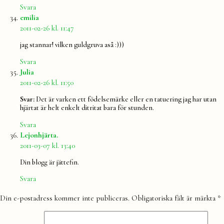
Svara
säger:
emilia
2011-02-26 kl. 11:47
jag stannar! vilken guldgruva aså :)))
Svara
säger:
Julia
2011-02-26 kl. 11:50
Svar:
Det är varken ett födelsemärke eller en tatuering jag har utan
hjärtat är helt enkelt ditritat bara för stunden.
Svara
säger:
Lejonhjärta.
2011-03-07 kl. 13:40
Din blogg är jättefin.
Svara
Lämna
Din e-postadress kommer inte publiceras.
Obligatoriska fält är märkta
*
en
kommentar