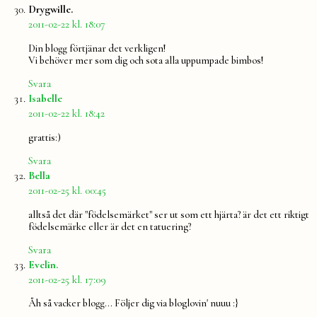
säger:
Drygwille.
2011-02-22 kl. 18:07
Din blogg förtjänar det verkligen!
Vi behöver mer som dig och sota alla uppumpade bimbos!
Svara
säger:
Isabelle
2011-02-22 kl. 18:42
grattis:)
Svara
säger:
Bella
2011-02-25 kl. 00:45
alltså det där "födelsemärket" ser ut som ett hjärta? är det ett riktigt
födelsemärke eller är det en tatuering?
Svara
säger:
Evelin.
2011-02-25 kl. 17:09
Åh så vacker blogg… Följer dig via bloglovin' nuuu :}