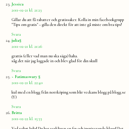
säger:
Jessica
2011-02-21 kl. 21:23
Gillar du att få rabatter och gratissaker. Kolla in min facebookgrupp
"Tips om gratis" – gilla den direkt för att inte gå miste om bra tips!
Svara
säger:
julia§
2011-02-21 kl. 21:26
grattis (eller vad man nu ska säga) haha.
såg det när jag loggade in och blev glad för din skull
Svara
säger:
~ Fatimaswary §
2011-02-21 kl. 22:40
kul med en blogg från norrköping som blir veckans blogg på blogg.se
(Y)
Svara
säger:
Britta
2011-02-22 kl. 15:33
Vad roligt Julia! Du har verkligen en fin och inspirerande blogg! Det