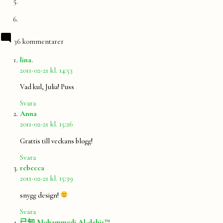
36 kommentarer
säger:
lina.
2011-02-21 kl. 14:53
Vad kul, Julia! Puss
Svara
säger:
Anna
2011-02-21 kl. 15:26
Grattis till veckans blogg!
Svara
säger:
rebecca
2011-02-21 kl. 15:39
snygg design!
Svara
säger:
已知 Mohammedi Al-debis™