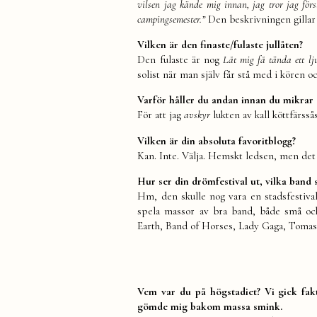
vilsen jag kände mig innan, jag tror jag för
campingsemester.”
Den beskrivningen gillar ja
Vilken är den finaste/fulaste jullåten?
Den fulaste är nog
Låt mig få tända ett lj
solist när man själv får stå med i kören 
Varför håller du andan innan du mikrar 
För att jag
avskyr
lukten av kall köttfärssås
Vilken är din absoluta favoritblogg?
Kan. Inte. Välja. Hemskt ledsen, men det 
Hur ser din drömfestival ut, vilka band s
Hm, den skulle nog vara en stadsfestival
spela massor av bra band, både små oc
Earth, Band of Horses, Lady Gaga, Tomas 
Vem var du på högstadiet? Vi gick fakt
gömde mig bakom massa smink.