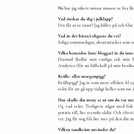
Nu har jag säkert missat massor av bra låt
Vad önskar du dig i julklapp?
Det får ni se snart! Jag håller på och fila
Vad är det bästa/roligaste du vet?
Soliga sommardagar, skrattattacker som int
Vilka hemsidor (inte bloggar) är du inn
Hotmail (kollar min vanliga och min b
Analytics (för att hålla koll på min besökss
Kvälls- eller morgonpigg?
Kvällspigg! Jag är som mest effektiv kl 2
svårt för att gå upp tidigt heller som tur ä
Hur skulle din meny se ut om du var me
Oj, vad svårt. Troligtvis något med fisk
potatis till, lite svenskt sådär. Och efte
vet. Jag får nog fila lite mer på den där m
Vilken tandkräm använder du?