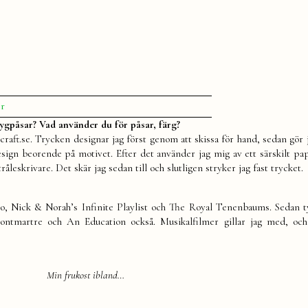
till
r
Svar
tygpåsar? Vad använder du för påsar, färg?
på
raft.se. Trycken designar jag först genom att skissa för hand, sedan gör 
era
Design beorende på motivet. Efter det använder jag mig av ett särskilt p
frågor
leskrivare. Det skär jag sedan till och slutligen stryker jag fast trycket.
uno, Nick & Norah’s Infinite Playlist och The Royal Tenenbaums. Sedan t
tmartre och An Education också. Musikalfilmer gillar jag med, och
Min frukost ibland…