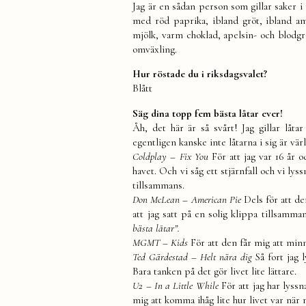
Jag är en sådan person som gillar saker i
med röd paprika, ibland gröt, ibland a
mjölk, varm choklad, apelsin- och blodgra
omväxling.
Hur röstade du i riksdagsvalet?
Blått
Säg dina topp fem bästa låtar ever!
Åh, det här är så svårt! Jag gillar lå
egentligen kanske inte låtarna i sig är v
Coldplay – Fix You
För att jag var 16 år 
havet. Och vi såg ett stjärnfall och vi lys
tillsammans.
Don McLean – American Pie
Dels för att de
att jag satt på en solig klippa tillsamma
bästa låtar”.
MGMT – Kids
För att den får mig att minn
Ted Gärdestad – Helt nära dig
Så fort jag
Bara tanken på det gör livet lite lättare.
U2 – In a Little While
För att jag har lys
mig att komma ihåg lite hur livet var när m