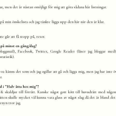
ar, men det är nästan omöjligt för mig att göra sådana här listningar.
r på min önskelista och jag tänkte lägga upp den här när den är klar.
e går att få stopp på, resor.
e på minst en gång/dag?
loggmail), Facebook, Twitter, Google Reader (läser jag bloggar med
tatistik).
3-02 känns det som och jag ogillar att gå och lägga mig, men jag har inte ö
r.
d i ”Halv åtta hos mig”?
 & skaldjur till förrätt. Kanske något gott kött till huvudrätt med någo
rrätten skulle mycket väl kunna vara glass av något slag då det är bland det
enyn tror jag.