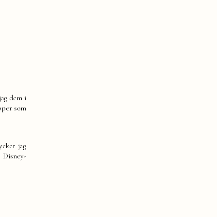
jag dem i
apper som
ycker jag
 Disney-