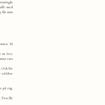
stsmörgås
kaffe med
g får min
innen. Så
e ut över
kunna vara
g. Och för
v världens
r på väg.
. Den får