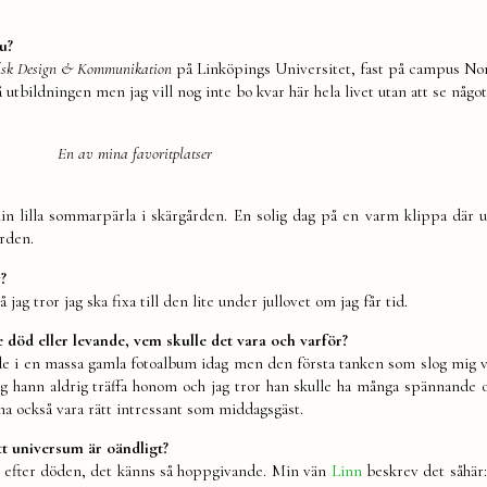
nu?
isk Design & Kommunikation
på Linköpings Universitet, fast på campus No
 utbildningen men jag vill nog inte bo kvar här hela livet utan att se något
En av mina favoritplatser
in lilla sommarpärla i skärgården. En solig dag på en varm klippa där u
orden.
v?
jag tror jag ska fixa till den lite under jullovet om jag får tid.
död eller levande, vem skulle det vara och varför?
ade i en massa gamla fotoalbum idag men den första tanken som slog mig va
Jag hann aldrig träffa honom och jag tror han skulle ha många spännande o
ma också vara rätt intressant som middagsgäst.
tt universum är oändligt?
där efter döden, det känns så hoppgivande. Min vän
Linn
beskrev det såhär