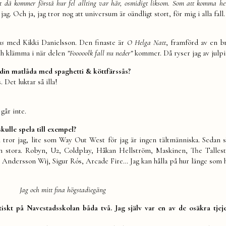
st då kommer förstå hur fel allting var här, osmidigt liksom. Som att komma he
g. Och ja, jag tror nog att universum är oändligt stort, för mig i alla fall.
us
med Kikki Danielsson. Den finaste är
O Helga Natt
, framförd av en b
och klämma i när delen
”Fooooolk fall nu neder”
kommer. Då ryser jag av julpi
din matlåda med spaghetti & köttfärssås?
. Det luktar så illa!
går inte.
kulle spela till exempel?
 tror jag, lite som Way Out West för jag är ingen tältmänniska. Sedan s
h stora. Robyn, U2, Coldplay, Håkan Hellström, Maskinen, The Talle
Andersson Wij, Sigur Rós, Arcade Fire… Jag kan hålla på hur länge som h
Jag och mitt fina högstadiegäng
iskt på Navestadsskolan båda två. Jag själv var en av de osäkra tje