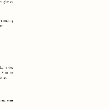
m efter en
ra manlig
rr.
kulle det
st Man on
elst.
jerna som