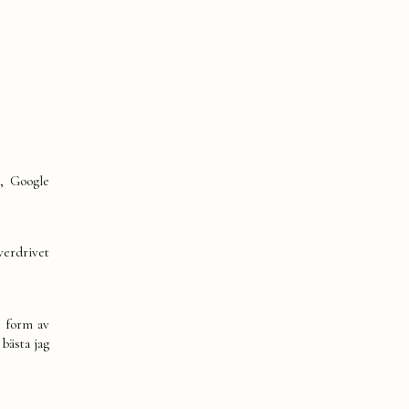
), Google
verdrivet
n form av
 bästa jag