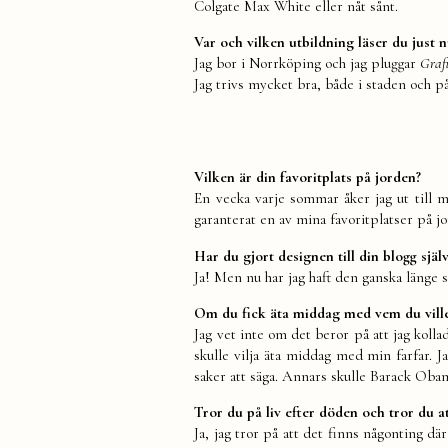
Colgate Max White eller nåt sånt.
Var och vilken utbildning läser du just 
Jag bor i Norrköping och jag pluggar
Graf
Jag trivs mycket bra, både i staden och på
Vilken är din favoritplats på jorden?
En vecka varje sommar åker jag ut till m
garanterat en av mina favoritplatser på j
Har du gjort designen till din blogg själ
Ja! Men nu har jag haft den ganska länge så 
Om du fick äta middag med vem du ville 
Jag vet inte om det beror på att jag koll
skulle vilja äta middag med min farfar. 
saker att säga. Annars skulle Barack Oba
Tror du på liv efter döden och tror du a
Ja, jag tror på att det finns någonting 