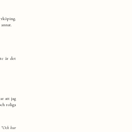
rrköping.
 annat.
te är det
r att jag
ch roliga
:
”Och hur