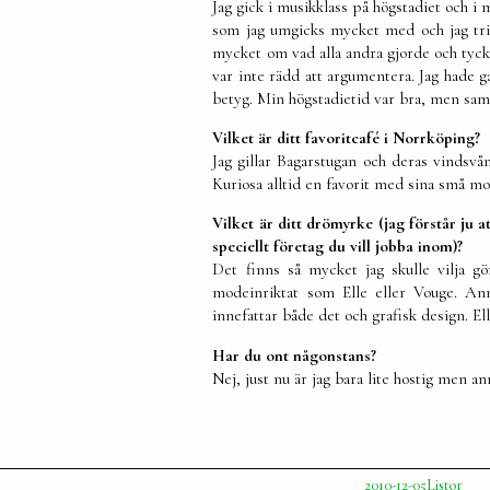
Jag gick i musikklass på högstadiet och i m
som jag umgicks mycket med och jag triv
mycket om vad alla andra gjorde och tyckte
var inte rädd att argumentera. Jag hade g
betyg. Min högstadietid var bra, men samt
Vilket är ditt favoritcafé i Norrköping?
Jag gillar Bagarstugan och deras vindsvå
Kuriosa alltid en favorit med sina små m
Vilket är ditt drömyrke (jag förstår ju
speciellt företag du vill jobba inom)?
Det finns så mycket jag skulle vilja gö
modeinriktat som Elle eller Vouge. An
innefattar både det och grafisk design. E
Har du ont någonstans?
Nej, just nu är jag bara lite hostig men an
Publicerat
Publicerat
2010-12-05
Listor