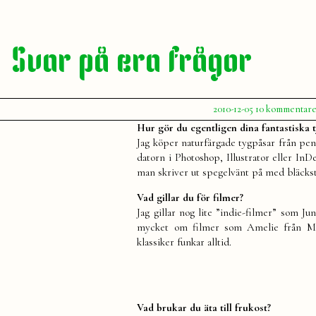
Svar på era frågor
Publicerat
2010-12-05
10 kommentare
av
Julia
Hur gör du egentligen dina fantastiska 
Jag köper naturfärgade tygpåsar från penc
datorn i Photoshop, Illustrator eller In
man skriver ut spegelvänt på med bläckstrå
Vad gillar du för filmer?
Jag gillar nog lite ”indie-filmer” som J
mycket om filmer som Amelie från Mon
klassiker funkar alltid.
Vad brukar du äta till frukost?