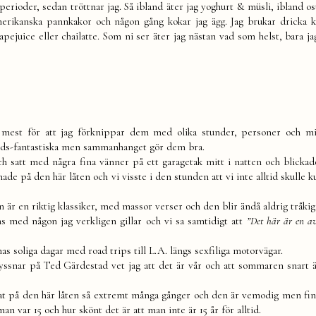
 perioder, sedan tröttnar jag. Så ibland äter jag yoghurt & müsli, ibland o
merikanska pannkakor och någon gång kokar jag ägg. Jag brukar dricka 
pejuice eller chailatte. Som ni ser äter jag nästan vad som helst, bara ja
tar mest för att jag förknippar dem med olika stunder, personer och m
ärlds-fantastiska men sammanhanget gör dem bra.
och satt med några fina vänner på ett garagetak mitt i natten och blickad
snade på den här låten och vi visste i den stunden att vi inte alltid skulle 
n är en riktig klassiker, med massor verser och den blir ändå aldrig tråki
ns med någon jag verkligen gillar och vi sa samtidigt att
”Det här är en a
as soliga dagar med road trips till L.A. längs sexfiliga motorvägar.
 lyssnar på Ted Gärdestad vet jag att det är vår och att sommaren snart ä
snat på den här låten så extremt många gånger och den är vemodig men fin
an var 15 och hur skönt det är att man inte är 15 år för alltid.