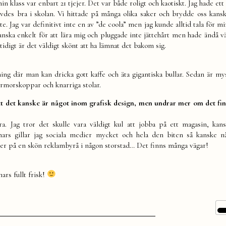
in klass var enbart 21 tjejer. Det var både roligt och kaotiskt. Jag hade ett
des bra i skolan. Vi hittade på många olika saker och brydde oss kansk
. Jag var definitivt inte en av ”de coola” men jag kunde alltid tala för m
anska enkelt för att lära mig och pluggade inte jättehårt men hade ändå vä
idigt är det väldigt skönt att ha lämnat det bakom sig.
ning där man kan dricka gott kaffe och äta gigantiska bullar. Sedan är my
ormorskoppar och knarriga stolar.
 att det kanske är något inom grafisk design, men undrar mer om det fi
ra. Jag tror det skulle vara väldigt kul att jobba på ett magasin, kan
nars gillar jag sociala medier mycket och hela den biten så kanske 
ller på en skön reklambyrå i någon storstad… Det finns många vägar!
nars fullt frisk!