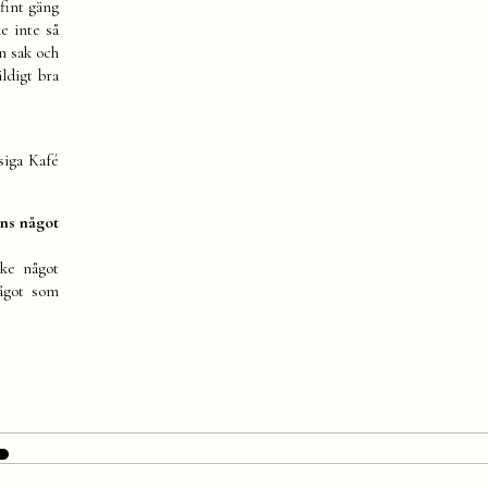
 fint gäng
e inte så
in sak och
ldigt bra
siga Kafé
nns något
ske något
något som