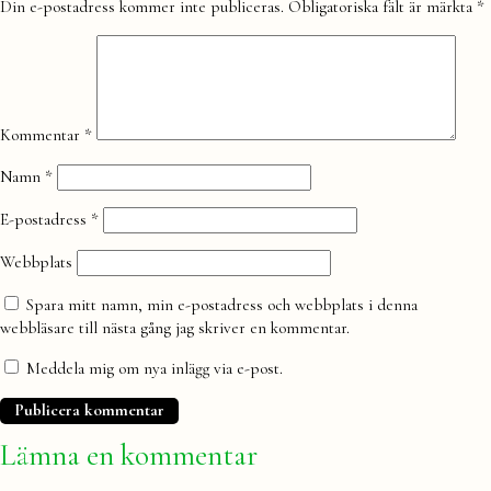
Lämna
Din e-postadress kommer inte publiceras.
Obligatoriska fält är märkta
*
en
kommentar
Kommentar
*
Namn
*
E-postadress
*
Webbplats
Spara mitt namn, min e-postadress och webbplats i denna
webbläsare till nästa gång jag skriver en kommentar.
Meddela mig om nya inlägg via e-post.
Lämna en kommentar