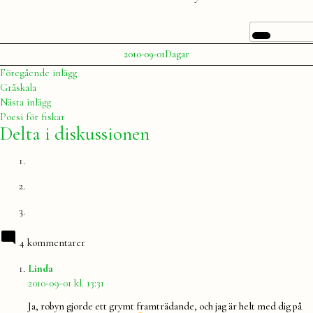
Publicerat
Publicerat
2010-09-01
Dagar
av
i
Julia
Inläggsnavigering
Föregående
Föregående inlägg
inlägg:
Gråskala
Nästa
Nästa inlägg
inlägg:
Poesi för fiskar
Delta i diskussionen
4 kommentarer
säger:
Linda
2010-09-01 kl. 13:31
Ja, robyn gjorde ett grymt framträdande, och jag är helt med dig på