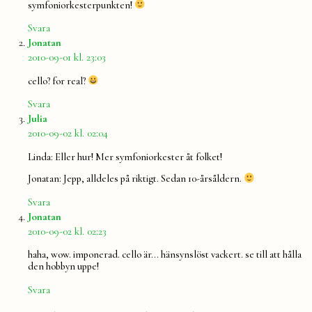
symfoniorkesterpunkten!
Svara
säger:
Jonatan
2010-09-01 kl. 23:03
cello? for real?
Svara
säger:
Julia
2010-09-02 kl. 02:04
Linda: Eller hur! Mer symfoniorkester åt folket!
Jonatan: Jepp, alldeles på riktigt. Sedan 10-årsåldern.
Svara
säger:
Jonatan
2010-09-02 kl. 02:23
haha, wow. imponerad. cello är… hänsynslöst vackert. se till att hålla
den hobbyn uppe!
Svara