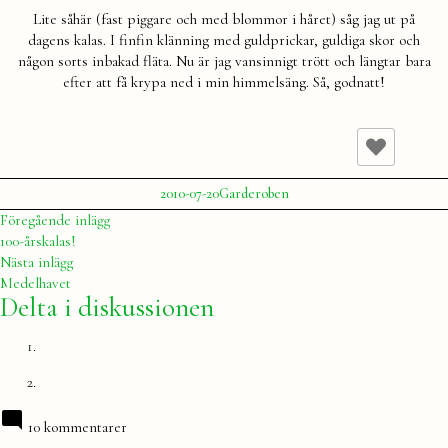
Lite såhär (fast piggare och med blommor i håret) såg jag ut på
dagens kalas. I finfin klänning med guldprickar, guldiga skor och
någon sorts inbakad fläta. Nu är jag vansinnigt trött och längtar bara
efter att få krypa ned i min himmelsäng. Så, godnatt!
Publicerat
Publicerat
2010-07-20
Garderoben
av
i
Julia
Inläggsnavigering
Föregående
Föregående inlägg
inlägg:
100-årskalas!
Nästa
Nästa inlägg
inlägg:
Medelhavet
Delta i diskussionen
10 kommentarer