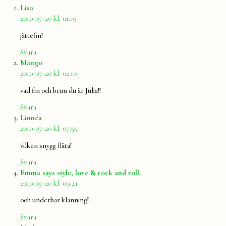
säger:
Lisa
2010-07-20 kl. 01:03
jättefin!
Svara
säger:
Mango
2010-07-20 kl. 02:10
vad fin och brun du är Julia!!
Svara
säger:
Linnéa
2010-07-20 kl. 07:55
vilken snygg fläta!
Svara
säger:
Emma says style, love & rock and roll.
2010-07-20 kl. 09:41
ooh underbar klänning!
Svara