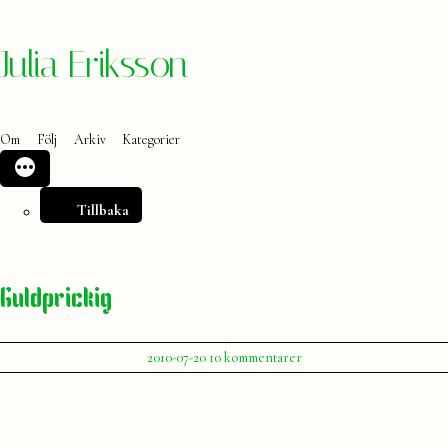
Hoppa
Julia Eriksson
till
innehåll
Om
Följ
Arkiv
Kategorier
Tillbaka
Guldprickig
Publicerat
till
2010-07-20
10 kommentarer
av
Guldprickig
Julia