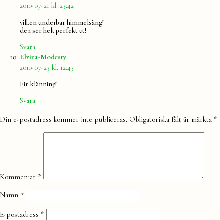
2010-07-21 kl. 23:42
vilken underbar himmelsäng!
den ser helt perfekt ut!
Svara
säger:
Elvira-Modesty
2010-07-23 kl. 12:43
Fin klänning!
Svara
Lämna
Din e-postadress kommer inte publiceras.
Obligatoriska fält är märkta
*
en
kommentar
Kommentar
*
Namn
*
E-postadress
*