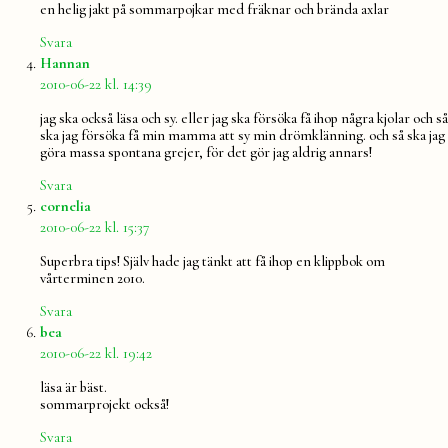
en helig jakt på sommarpojkar med fräknar och brända axlar
Svara
säger:
Hannan
2010-06-22 kl. 14:39
jag ska också läsa och sy. eller jag ska försöka få ihop några kjolar och så
ska jag försöka få min mamma att sy min drömklänning. och så ska jag
göra massa spontana grejer, för det gör jag aldrig annars!
Svara
säger:
cornelia
2010-06-22 kl. 15:37
Superbra tips! Själv hade jag tänkt att få ihop en klippbok om
vårterminen 2010.
Svara
säger:
bea
2010-06-22 kl. 19:42
läsa är bäst.
sommarprojekt också!
Svara