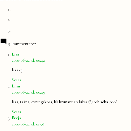
9 kommentarer
säger:
Lisa
2010-06-22 kl. 00:42
läsa <3
Svara
säger:
Linn
2010-06-22 kl. 00:49
läsa, träna, övningsköra, bli brunare än lukas (!!) och söka jobb!
Svara
säger:
Freja
2010-06-22 kl. 01:58