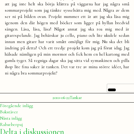
att jag inte helt ska börja klättra på väggarna har jag några små
sommarprojekt som jag tänkte sysselsätta mig med. Några av dem
ser ni på bilden ovan. Projekt nummer ett är att jag ska läsa mig
igenom den där högen med böcker som ligger på hyllan bredvid
sängen. Läsa, läsa, läsa! Något annat jag ska roa mig med är
gitarrspelande. Jag behärskar ju cello, piano och lite ukulele sedan
innan men gitarr har varit smått omöjligt för mig. Nu ska det bli
ändring på detta! Och ett tredje projekt kom jag på förut idag. Jag
hälsade nämligen på min mormor och fick hem en hel kartong med
gamla tyger. Så regniga dagar ska jag sitta vid symaskinen och pilla
ihop lite fina saker är tanken. Det var tre av mina större idéer, har
ni några bra sommarprojekt?
Publicerat
Publicerat
2010-06-22
Tankar
av
i
Julia
Inläggsnavigering
Föregående
Föregående inlägg
inlägg:
Bokstäver
Nästa
Nästa inlägg
inlägg:
Rabarberpaj
Delta i diskussionen