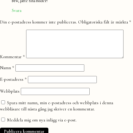
btw, jätte fina bilder!
Svara
Lämna
Din e-postadress kommer inte publiceras.
Obligatoriska fält är märkta
*
en
kommentar
Kommentar
*
Namn
*
E-postadress
*
Webbplats
Spara mitt namn, min e-postadress och webbplats i denna
webbläsare till nästa gång jag skriver en kommentar.
Meddela mig om nya inlägg via e-post.