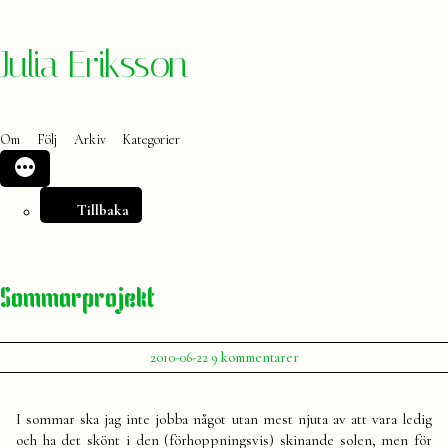
Hoppa
Julia Eriksson
till
innehåll
Om
Följ
Arkiv
Kategorier
Tillbaka
Sommarprojekt
Publicerat
till
2010-06-22
9 kommentarer
av
Sommarprojekt
Julia
I sommar ska jag inte jobba något utan mest njuta av att vara ledig
och ha det skönt i den (förhoppningsvis) skinande solen, men för