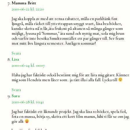
säger:
Mamma Britt
2010-06-22 kl. 22:20
Jag ska koppla av med att rensa rabatter, måla en parkbänk fint
ljusgrå, måla räcket till yttertrappan snyggt svart, läsa bra böcker,
kanske skriva nå´n låt,äta frukost på altanen så många gånger som
möjligt, lyssna på "Sommar," äta sund och nyttig mat, sola mig brun
och varför inte besöka Smultronstället ett par gånger till. Ser fram
mot mitt livs längsta semester. Äntligen sommar!
Svara
säger:
Lisa
2010-06-24 kl. 00:07
Haha jag har faktiskt också bestämt mig för att lära mig gitarr. Känner
mig som Hendrix men låter som.. ja rätt illa i alla fall. Lycka till
Svara
säger:
Sara
2010-06-28 kl. 10:41
Jag har faktiskt ett liknande projekt. Jag ska läsa 10 böcker, spela fiol,
fota en massa, börja sy, skriva ett kort film manus, hihi vi får se om jag
gör allt