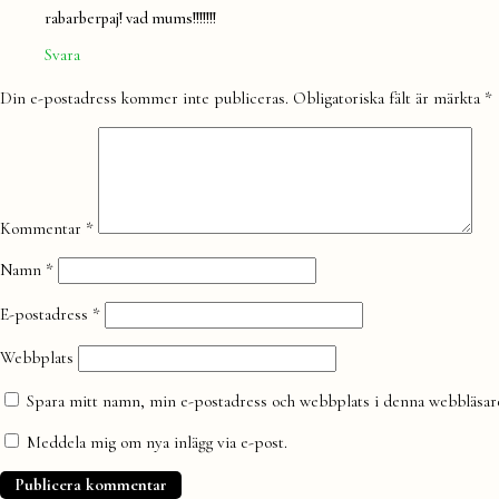
rabarberpaj! vad mums!!!!!!!
Svara
Lämna
Din e-postadress kommer inte publiceras.
Obligatoriska fält är märkta
*
en
kommentar
Kommentar
*
Namn
*
E-postadress
*
Webbplats
Spara mitt namn, min e-postadress och webbplats i denna webbläsare 
Meddela mig om nya inlägg via e-post.