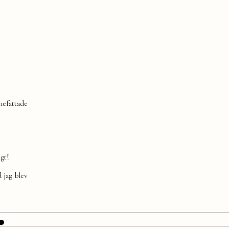
nnefattade
gt!
d jag blev