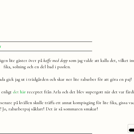
till
r
Rabarberpaj
igen lite gäster över på
kaffe med dopp
som jag valde att kalla det, vilket i
fika, solning och en del bad i poolen.
ada gick jag ut i trädgården och skar ner lite rabarber för att göra en paj!
e enligt
det här
receptet från Arla och det blev supergott när det var färdi
enare på kvällen skulle träffa ett annat kompisgäng för lite fika, gissa va
? Jo, rabarberpaj såklart! Det är så sommaren smakar!