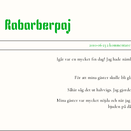
Rabarberpaj
Publicerat
2010-06-23
2 kommentare
av
Julia
Igår var en mycket fin dag! Jag hade näml
För att mina gäster skulle bli gl
Såhär såg det ut halvvägs. Jag gjord
Mina gäster var mycket nöjda och när jag s
bjuden på då