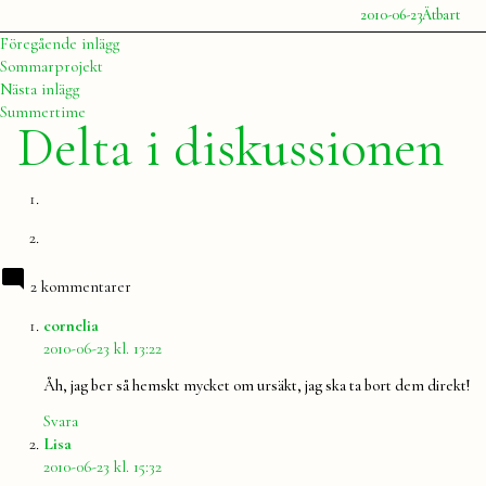
Publicerat
Publicerat
2010-06-23
Ätbart
av
i
Julia
Inläggsnavigering
Föregående
Föregående inlägg
inlägg:
Sommarprojekt
Nästa
Nästa inlägg
inlägg:
Summertime
Delta i diskussionen
2 kommentarer
säger:
cornelia
2010-06-23 kl. 13:22
Åh, jag ber så hemskt mycket om ursäkt, jag ska ta bort dem direkt!
Svara
säger:
Lisa
2010-06-23 kl. 15:32