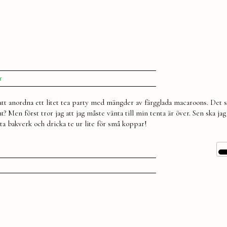
till
r
Tea
party
 att anordna ett litet tea party med mängder av färgglada macaroons. Det s
t? Men först tror jag att jag måste vänta till min tenta är över. Sen ska jag 
ta bakverk och dricka te ur lite för små koppar!
t