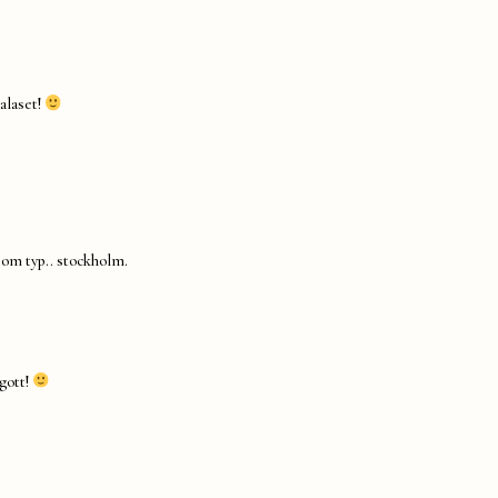
kalaset!
som typ.. stockholm.
gott!