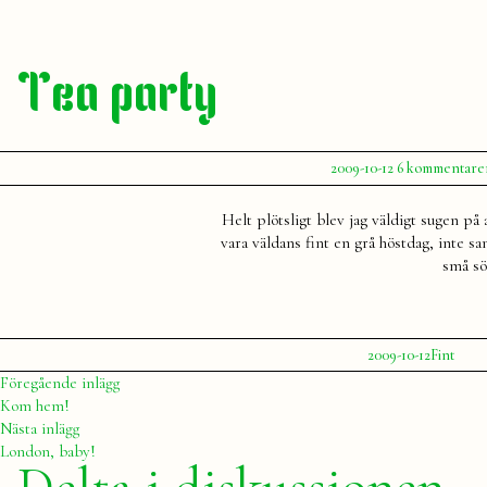
Tea party
Publicerat
2009-10-12
6 kommentare
av
Julia
Helt plötsligt blev jag väldigt sugen på
vara väldans fint en grå höstdag, inte san
små sö
Publicerat
Publicera
2009-10-12
Fint
av
i
Julia
Inläggsnavigering
Föregående
Föregående inlägg
inlägg:
Kom hem!
Nästa
Nästa inlägg
inlägg:
London, baby!