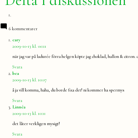
Delta i diskussionen
6 kommentarer
säger:
cary
2009-10-13 kl. 00:11
när jag var på ladurée förra helgen köpte jag choklad, hallon & citron.
Svara
säger:
bea
2009-10-13 kl. 10:07
å ja vill komma, haha, du borde fixa det! ni kommer ha spermys
Svara
säger:
Linnéa
2009-10-13 kl. 10:11
det låter verkligen mysigt!
Svara