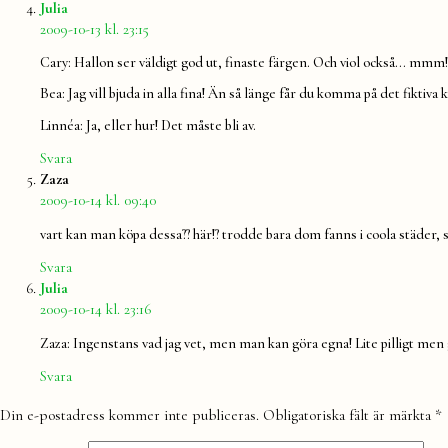
säger:
Julia
2009-10-13 kl. 23:15
Cary: Hallon ser väldigt god ut, finaste färgen. Och viol också… mmm!
Bea: Jag vill bjuda in alla fina! Än så länge får du komma på det fiktiva 
Linnéa: Ja, eller hur! Det måste bli av.
Svara
säger:
Zaza
2009-10-14 kl. 09:40
vart kan man köpa dessa?? här!? trodde bara dom fanns i coola städer, 
Svara
säger:
Julia
2009-10-14 kl. 23:16
Zaza: Ingenstans vad jag vet, men man kan göra egna! Lite pilligt men 
Svara
Lämna
Din e-postadress kommer inte publiceras.
Obligatoriska fält är märkta
*
en