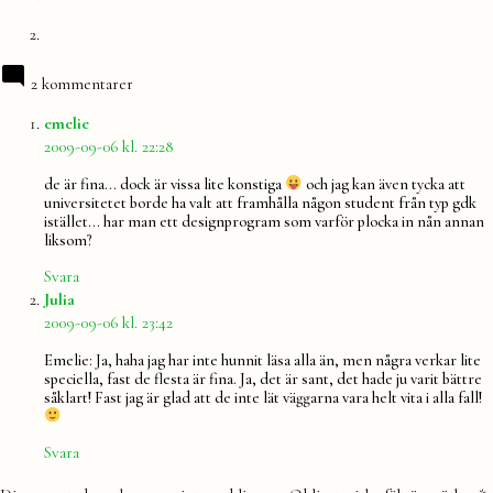
2 kommentarer
säger:
emelie
2009-09-06 kl. 22:28
de är fina… dock är vissa lite konstiga
och jag kan även tycka att
universitetet borde ha valt att framhålla någon student från typ gdk
istället… har man ett designprogram som varför plocka in nån annan
liksom?
Svara
säger:
Julia
2009-09-06 kl. 23:42
Emelie: Ja, haha jag har inte hunnit läsa alla än, men några verkar lite
speciella, fast de flesta är fina. Ja, det är sant, det hade ju varit bättre
såklart! Fast jag är glad att de inte lät väggarna vara helt vita i alla fall!
Svara