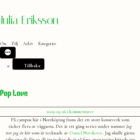
Hoppa
Julia Eriksson
till
innehåll
Om
Följ
Arkiv
Kategorier
Tillbaka
Pop Love
Publicerat
till
2009-09-06
2 kommentarer
av
Pop
Julia
På campus här i Norrköping finns det ett stort konstverk som
Love
täcker flera av väggarna. Det är ett gäng serier under namnet
Jag
tror jag är kär
som är tecknade av
Daniel Novakovic
. Jag skulle gärna
vilja visa de för er då jag tycker de är så fina, men tyvärr hittade jag