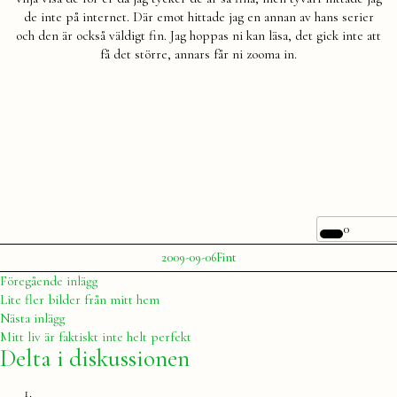
de inte på internet. Där emot hittade jag en annan av hans serier
och den är också väldigt fin. Jag hoppas ni kan läsa, det gick inte att
få det större, annars får ni zooma in.
0
Publicerat
Publicerat
2009-09-06
Fint
av
i
Julia
Inläggsnavigering
Föregående
Föregående inlägg
inlägg:
Lite fler bilder från mitt hem
Nästa
Nästa inlägg
inlägg:
Mitt liv är faktiskt inte helt perfekt
Delta i diskussionen