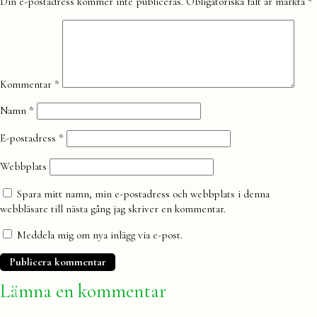
Lämna
Din e-postadress kommer inte publiceras.
Obligatoriska fält är märkta
*
en
kommentar
Kommentar
*
Namn
*
E-postadress
*
Webbplats
Spara mitt namn, min e-postadress och webbplats i denna
webbläsare till nästa gång jag skriver en kommentar.
Meddela mig om nya inlägg via e-post.
Lämna en kommentar