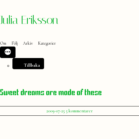
Hoppa
Julia Eriksson
till
innehåll
Om
Följ
Arkiv
Kategorier
Tillbaka
Sweet dreams are made of these
Publicerat
till
2009-07-25
5 kommentarer
av
Sweet
Julia
dreams
are
made