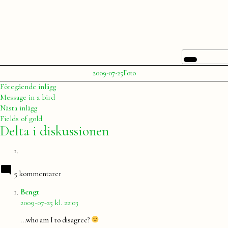
of
these
Publicerat
Publicerat
2009-07-25
Foto
av
i
Julia
Inläggsnavigering
Föregående
Föregående inlägg
inlägg:
Message in a bird
Nästa
Nästa inlägg
inlägg:
Fields of gold
Delta i diskussionen
5 kommentarer
säger:
Bengt
2009-07-25 kl. 22:03
…who am I to disagree?