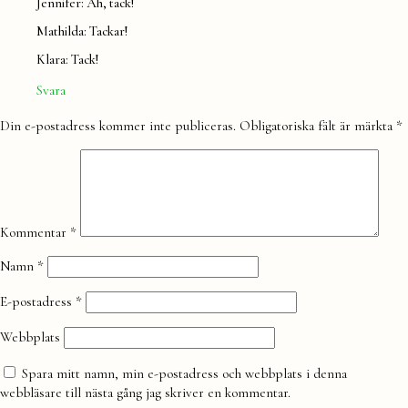
Jennifer: Åh, tack!
Mathilda: Tackar!
Klara: Tack!
Svara
Lämna
Din e-postadress kommer inte publiceras.
Obligatoriska fält är märkta
*
en
kommentar
Kommentar
*
Namn
*
E-postadress
*
Webbplats
Spara mitt namn, min e-postadress och webbplats i denna
webbläsare till nästa gång jag skriver en kommentar.