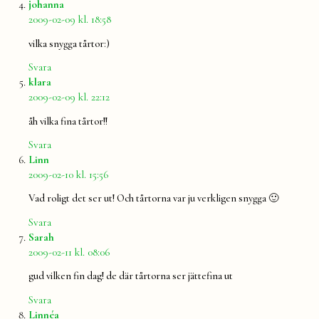
säger:
johanna
2009-02-09 kl. 18:58
vilka snygga tårtor:)
Svara
säger:
klara
2009-02-09 kl. 22:12
åh vilka fina tårtor!!
Svara
säger:
Linn
2009-02-10 kl. 15:56
Vad roligt det ser ut! Och tårtorna var ju verkligen snygga 🙂
Svara
säger:
Sarah
2009-02-11 kl. 08:06
gud vilken fin dag! de där tårtorna ser jättefina ut
Svara
säger:
Linnéa