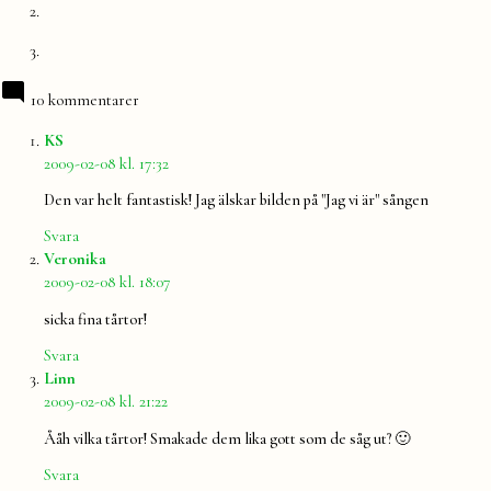
10 kommentarer
säger:
KS
2009-02-08 kl. 17:32
Den var helt fantastisk! Jag älskar bilden på "Jag vi är" sången
Svara
säger:
Veronika
2009-02-08 kl. 18:07
sicka fina tårtor!
Svara
säger:
Linn
2009-02-08 kl. 21:22
Ååh vilka tårtor! Smakade dem lika gott som de såg ut? 🙂
Svara