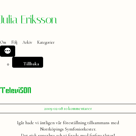
Hoppa
Julia Eriksson
till
innehåll
Om
Följ
Arkiv
Kategorier
Tillbaka
TeleviSON
Publicerat
till
2009-02-08
10 kommentarer
av
TeleviSON
Julia
Igår hade vi äntligen vår föreställning tillsammans med
Norrköpings Symfoniorkester.
Det gick superbra och vi firade med finfina tårtor!