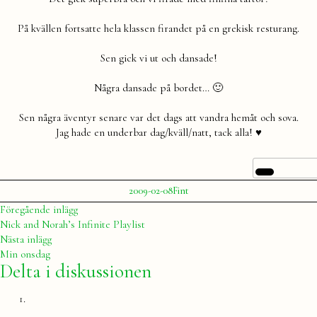
På kvällen fortsatte hela klassen firandet på en grekisk resturang.
Sen gick vi ut och dansade!
Några dansade på bordet… 🙂
Sen några äventyr senare var det dags att vandra hemåt och sova.
Jag hade en underbar dag/kväll/natt, tack alla! ♥
Publicerat
Publicerat
2009-02-08
Fint
av
i
Julia
Inläggsnavigering
Föregående
Föregående inlägg
inlägg:
Nick and Norah’s Infinite Playlist
Nästa
Nästa inlägg
inlägg:
Min onsdag
Delta i diskussionen