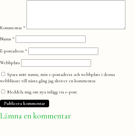
kommentar
Kommentar
*
Namn
*
E-postadress
*
Webbplats
Spara mitt namn, min e-postadress och webbplats i denna
webbläsare till nästa gång jag skriver en kommentar.
Meddela mig om nya inlägg via e-post.
Lämna en kommentar