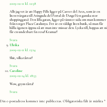
2009-02-11 kl. 12:58
Allt jag vet är att Happy Pills ligger på Carrer del Arcs, som är en
liten tvärgata till Avinguda del Portal de l'Angel (en ganska stor
shoppinggata). Den lilla gatan, ligger på vänster sida om man kommer
från torget Placa Catalunya. Det är en väldigt liten butik, så man får
hålla ögonen öppna så att man inte missar den. Lycka till, hoppas att ni
får en underbart fin resa! Kramar!
Svara
säger:
Ulrika
2009-02-11 kl. 13:14
Shit, vilka tårtor!
Svara
säger:
Caroline
2009-02-14 kl. 18:53
Wow, grym tårta!
Svara
Lämna
Din e-postadress kommer inte publiceras.
Obligatoriska fält är märkta
*
en