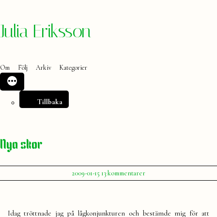
Hoppa
Julia Eriksson
till
innehåll
Om
Följ
Arkiv
Kategorier
Tillbaka
Nya skor
Publicerat
till
2009-01-15
13 kommentarer
av
Nya
Julia
skor
Idag tröttnade jag på lågkonjunkturen och bestämde mig för att