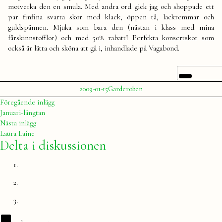
motverka den en smula. Med andra ord gick jag och shoppade ett
par finfina svarta skor med klack, öppen tå, lackremmar och
guldspännen. Mjuka som bara den (nästan i klass med mina
fårskinnstofflor) och med 50% rabatt! Perfekta konsertskor som
också är lätta och sköna att gå i, inhandlade på Vagabond.
Publicerat
Publicerat
2009-01-15
Garderoben
av
i
Julia
Inläggsnavigering
Föregående
Föregående inlägg
inlägg:
Januari-längtan
Nästa
Nästa inlägg
inlägg:
Laura Laine
Delta i diskussionen