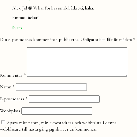
Alex: Jo! 😛 Vi har för bra smak båda två, haha.
Emma: Tackar!
Svara
Lämna
Din e-postadress kommer inte publiceras.
Obligatoriska fält är märkta
*
en
kommentar
Kommentar
*
Namn
*
E-postadress
*
Webbplats
Spara mitt namn, min e-postadress och webbplats i denna
webbläsare till nästa gång jag skriver en kommentar.