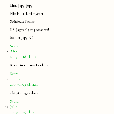
Lina: Jepp, jepp!
Elin H: Tack så mycket
Soficious: Tackar!
KS: Jag vet! 5 av 5 toasters!
Emma: Japp! 🙂
Svara
säger:
Alex
2009-01-18 kl. 00:41
Köpte inte Karin likadana?
Svara
säger:
Emma
2009-01-23 kl. 11:40
riktigt snygga dojor!
Svara
säger:
Julia
2009-01-25 kl. 13:21