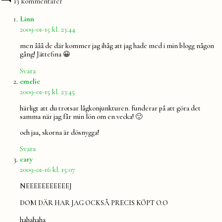
13 kommentarer
säger:
Linn
2009-01-15 kl. 23:44
men ååå de där kommer jag ihåg att jag hade med i min blogg någon
gång! Jättefina 😀
Svara
säger:
emelie
2009-01-15 kl. 23:45
härligt att du trotsar lågkonjunkturen. funderar på att göra det
samma när jag får min lön om en vecka! 🙂
och jaa, skorna är dösnygga!
Svara
säger:
cary
2009-01-16 kl. 15:07
NEEEEEEEEEEEJ
DOM DÄR HAR JAG OCKSÅ PRECIS KÖPT O.O
hahahaha