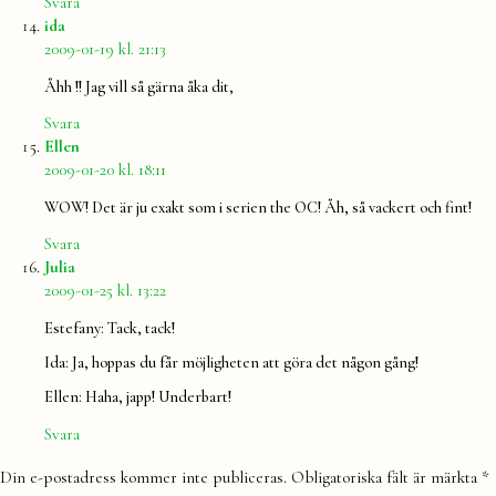
Svara
säger:
ida
2009-01-19 kl. 21:13
Åhh !! Jag vill så gärna åka dit,
Svara
säger:
Ellen
2009-01-20 kl. 18:11
WOW! Det är ju exakt som i serien the OC! Åh, så vackert och fint!
Svara
säger:
Julia
2009-01-25 kl. 13:22
Estefany: Tack, tack!
Ida: Ja, hoppas du får möjligheten att göra det någon gång!
Ellen: Haha, japp! Underbart!
Svara
Lämna
Din e-postadress kommer inte publiceras.
Obligatoriska fält är märkta
*