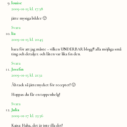
säger:
louise
2009-01-15 kl. 17:38
jätte mysiga bilder 🙂
Svara
säger:
lia
2009-01-15 kl. 20:45
bara för att jag måste – vilken UNDERBAR blogg!! alla möjliga små
ting och detaljer. och låten var lika fin den.
Svara
säger:
Josefin
2009-01-15 kl. 21:32
Åh tack så jättemycket för receptet! 🙂
Hoppas du får en toppenhelg!
Svara
säger:
Julia
2009-01-17 kl. 23:36
Kajsa: Haha, det är inte illa det!