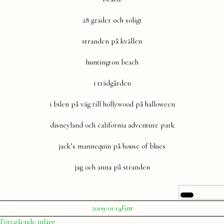
28 grader och soligt
stranden på kvällen
huntington beach
i trädgården
i bilen på väg till hollywood på halloween
disneyland och california adventure park
jack’s mannequin på house of blues
jag och anna på stranden
Publicerat
Publicerat
2009-01-14
Fint
av
i
Julia
Inläggsnavigering
Föregående
Föregående inlägg