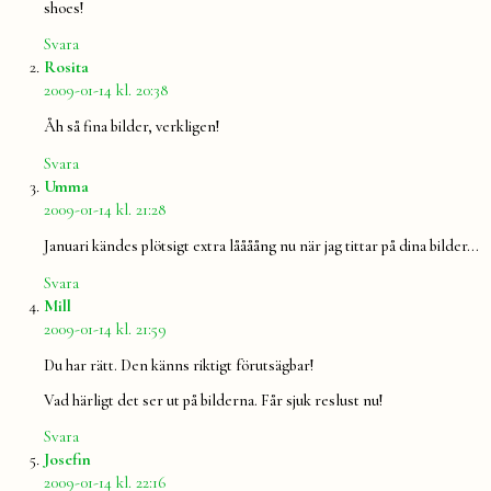
shoes!
Svara
säger:
Rosita
2009-01-14 kl. 20:38
Åh så fina bilder, verkligen!
Svara
säger:
Umma
2009-01-14 kl. 21:28
Januari kändes plötsigt extra låååång nu när jag tittar på dina bilder…
Svara
säger:
Mill
2009-01-14 kl. 21:59
Du har rätt. Den känns riktigt förutsägbar!
Vad härligt det ser ut på bilderna. Får sjuk reslust nu!
Svara
säger:
Josefin
2009-01-14 kl. 22:16