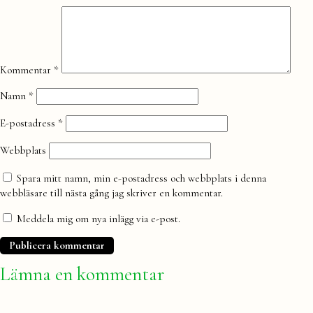
en
kommentar
Kommentar
*
Namn
*
E-postadress
*
Webbplats
Spara mitt namn, min e-postadress och webbplats i denna
webbläsare till nästa gång jag skriver en kommentar.
Meddela mig om nya inlägg via e-post.
Lämna en kommentar