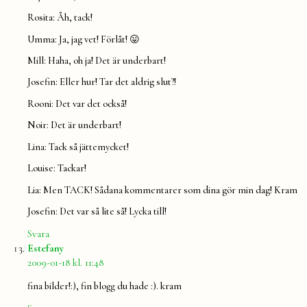
Rosita: Åh, tack!
Umma: Ja, jag vet! Förlåt! 😛
Mill: Haha, oh ja! Det är underbart!
Josefin: Eller hur! Tar det aldrig slut?!
Rooni: Det var det också!
Noir: Det är underbart!
Lina: Tack så jättemycket!
Louise: Tackar!
Lia: Men TACK! Sådana kommentarer som dina gör min dag! Kram
Josefin: Det var så lite så! Lycka till!
Svara
säger:
Estefany
2009-01-18 kl. 11:48
fina bilder!:), fin blogg du hade :). kram