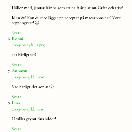
Håller med, januari känns som ett halft år just nu. Grått och trist!
Men du! Kan du inte lägga upp receptet på macaroons här? Vore
toppengreat! 🙂
Svara
säger:
Rooni
2009-01-14 kl. 23:05
ser härligt ut:)
Svara
säger:
Anonym
2009-01-15 kl. 10:18
Vad härligt det ser ut 🙂
Svara
säger:
Lina
2009-01-15 kl. 14:10
åå villka grymt fina bilder!
Svara