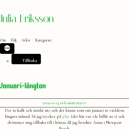
Hoppa
Julia Eriksson
till
innehåll
Om
Följ
Arkiv
Kategorier
Tillbaka
Januari-längtan
Publicerat
till
2009-01-14
16 kommentarer
av
Januari-
Julia
Det är kallt och mörkt ute och det känns som om januari är världens
längtan
längsta månad. Så jag trycker på
play
(det här var vår billåt nr 1) och
drömmer mig tillbaka till i höstas då jag besökte Anna i Newport
Beach.