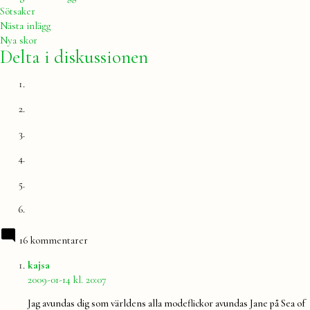
inlägg:
Sötsaker
Nästa
Nästa inlägg
inlägg:
Nya skor
Delta i diskussionen
16 kommentarer
säger:
kajsa
2009-01-14 kl. 20:07
Jag avundas dig som världens alla modeflickor avundas Jane på Sea of