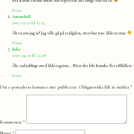
Bra Karin! Du har suttit och repeterat det länge och väl va?
Svara
säger:
AmandaB
2007-03-31 kl. 17:35
Åh va avis jag är! Jag ville gå på trädgårn, men har itne åldern inne
Svara
säger:
Julia
2007-04-01 kl. 15:08
Åh, vad jobbigt med åldersgräns… Men det blir kanske fler tillfällen.
Svara
Lämna
Din e-postadress kommer inte publiceras.
Obligatoriska fält är märkta
*
en
kommentar
Kommentar
*
Namn
*