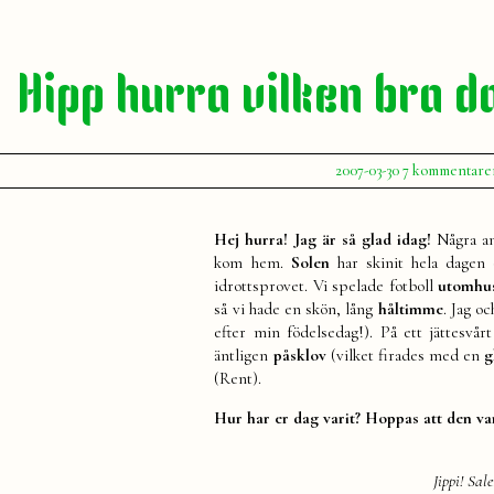
Hipp hurra vilken bra d
Publicerat
2007-03-30
7 kommentare
av
Julia
Hej hurra! Jag är så glad idag!
Några an
kom hem.
Solen
har skinit hela dagen 
idrottsprovet. Vi spelade fotboll
utomhu
så vi hade en skön, lång
håltimme
. Jag o
efter min födelsedag!). På ett jättesvår
äntligen
påsklov
(vilket firades med en
g
(Rent).
Hur har er dag varit? Hoppas att den va
Jippi! Sa