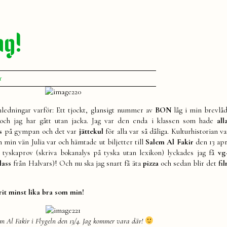
ag!
till
r
Hipp
hurra
vilken
ledningar varför: Ett tjockt, glansigt nummer av
BON
låg i min brevlåd
bra
och jag har gått utan jacka. Jag var den enda i klassen som hade
all
dag!
s
på gympan och det var
jättekul
för alla var så dåliga. Kulturhistorian va
ch min vän Julia var och hämtade ut biljetter till
Salem Al Fakir
den 13 apr
t tyskaprov (skriva bokanalys på tyska utan lexikon) lyckades jag få
vg+
lass
från Halvars)! Och nu ska jag snart få äta
pizza
och sedan blir det
fi
rit minst lika bra som min!
lem Al Fakir i Flygeln den 13/4. Jag kommer vara där!