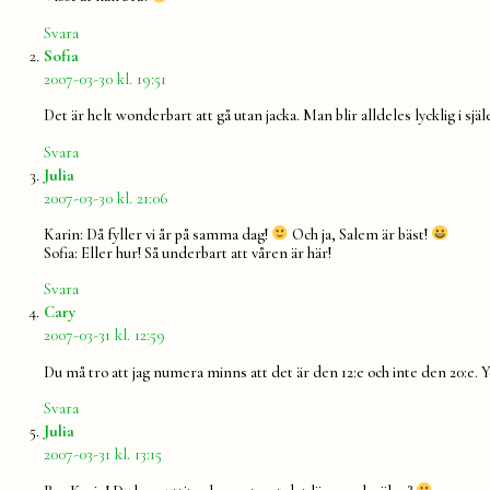
Svara
säger:
Sofia
2007-03-30 kl. 19:51
Det är helt wonderbart att gå utan jacka. Man blir alldeles lycklig i själ
Svara
säger:
Julia
2007-03-30 kl. 21:06
Karin: Då fyller vi år på samma dag!
Och ja, Salem är bäst!
Sofia: Eller hur! Så underbart att våren är här!
Svara
säger:
Cary
2007-03-31 kl. 12:59
Du må tro att jag numera minns att det är den 12:e och inte den 20:e. 
Svara
säger:
Julia
2007-03-31 kl. 13:15