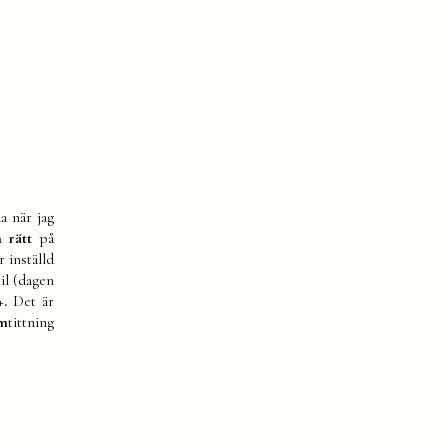
a när jag
a rätt
på
r inställd
il (dagen
.
Det är
lm
tittning