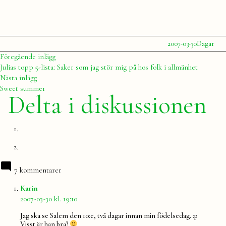
Publicerat
Publicerat
2007-03-30
Dagar
av
i
Julia
Inläggsnavigering
Föregående
Föregående inlägg
inlägg:
Julias topp 5-lista: Saker som jag stör mig på hos folk i allmänhet
Nästa
Nästa inlägg
inlägg:
Sweet summer
Delta i diskussionen
7 kommentarer
säger:
Karin
2007-03-30 kl. 19:10
Jag ska se Salem den 10:e, två dagar innan min födelsedag. :p
Visst är han bra?