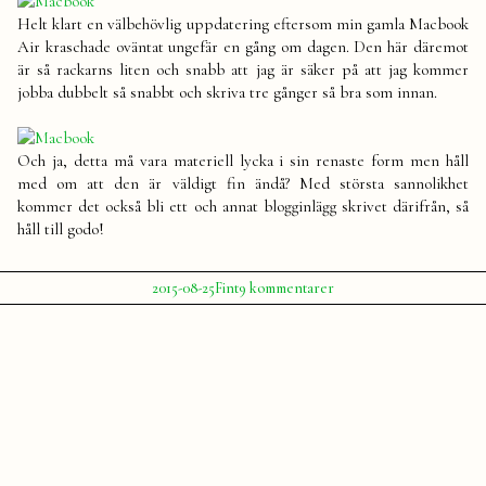
Helt klart en välbehövlig uppdatering eftersom min gamla Macbook
Air kraschade oväntat ungefär en gång om dagen. Den här däremot
är så rackarns liten och snabb att jag är säker på att jag kommer
jobba dubbelt så snabbt och skriva tre gånger så bra som innan.
Och ja, detta må vara materiell lycka i sin renaste form men håll
med om att den är väldigt fin ändå? Med största sannolikhet
kommer det också bli ett och annat blogginlägg skrivet därifrån, så
håll till godo!
Publicerat
Publicerat
Etiketter:
till
2015-08-25
Fint
9 kommentarer
av
i
Macbook
Julia
Guld
,
Macbook