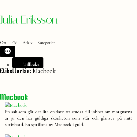
Hoppa
Julia Eriksson
till
innehåll
Om
Följ
Arkiv
Kategorier
Tillbaka
Macbook
Etikettarkiv:
Macbook
En sak som gör det lite enklare att studsa till jobbet om morgnarna
är ju den här guldiga skönheten som står och glänser på mitt
skrivbord. En sprillans ny Macbook i guld.