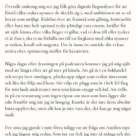
Överallt omkring mig ser jag folk göra digitala färganalyser för att
förstå vilka exakta nyanser de ska klä sig i, med ambitionen att se så
bra ut som möjligt. Rädslan över att framstå som glåmig, kontrastlös
eller bara inte helt optimal tycks plötsligt vara enorm. Istället för
att själv känna efter vilka färger vi gillar, vad vi dras till eller tycker
vi är fina i, ska vi nu förhålla oss till en färgkarta med olika nyanser
av turkos, korall och magenta. Det är ännu ett område där vi kan
sträva efter optimering istället för kreativitet.
Några dagar efter lyssningen på podcasten kommer jag på mig själv
med att längta efter att gå mer på känsla. Att gå in i en bokhandel
och svepa över omslagen, plocka upp något som verkar intressant
och låta det följa med hem. Att välja ett plagg som är i helt fel färg
för min huds undertoner men som känns snyggt och kul. Att trilla
in på en restaurang som ingen tipsat om men som bara ligger där
rakt framför mig när jag är hungrig. Kanske är det inte årets absolut
bästa upplevelse, men allt kan ju inte vara det, det kan ge mig något
ändå.
Det sista jag gjorde i mitt förra inlägg var att fråga om Antibes-tips
och jag ångrar mig redan. Som tur var fick jag inte så många och det