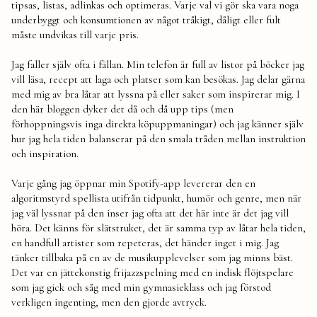
tipsas, listas, adlinkas och optimeras. Varje val vi gör ska vara noga
underbyggt och konsumtionen av något tråkigt, dåligt eller fult
måste undvikas till varje pris.
Jag faller själv ofta i fällan. Min telefon är full av listor på böcker jag
vill läsa, recept att laga och platser som kan besökas. Jag delar gärna
med mig av bra låtar att lyssna på eller saker som inspirerar mig. I
den här bloggen dyker det då och då upp tips (men
förhoppningsvis inga direkta köpuppmaningar) och jag känner själv
hur jag hela tiden balanserar på den smala tråden mellan instruktion
och inspiration.
Varje gång jag öppnar min Spotify-app levererar den en
algoritmstyrd spellista utifrån tidpunkt, humör och genre, men när
jag väl lyssnar på den inser jag ofta att det här inte är det jag vill
höra. Det känns för slätstruket, det är samma typ av låtar hela tiden,
en handfull artister som repeteras, det händer inget i mig. Jag
tänker tillbaka på en av de musikupplevelser som jag minns bäst.
Det var en jättekonstig frijazzspelning med en indisk flöjtspelare
som jag gick och såg med min gymnasieklass och jag förstod
verkligen ingenting, men den gjorde avtryck.