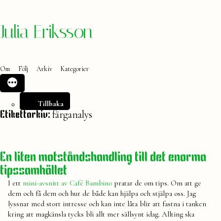
Hoppa
Julia Eriksson
till
innehåll
Om
Följ
Arkiv
Kategorier
Tillbaka
färganalys
Etikettarkiv:
En liten motståndshandling till det enorma
tipssamhället
I ett
mini-avsnitt av Café Bambino
pratar de om tips. Om att ge
dem och få dem och hur de både kan hjälpa och stjälpa oss. Jag
lyssnar med stort intresse och kan inte låta blir att fastna i tanken
kring att magkänsla tycks bli allt mer sällsynt idag. Allting ska