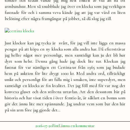
sönder och sedan vande jag mig helt enkelt av vid att ha ett
armbandsur. Men så snubblade jag över en klocka som jag verkligen
fastnade för och i samma veva kände jag att jag var värd en liten
belöning efter några framgångar på jobbet, så då slog jag till.
Just klockor kan jag tycka är svårt, för jag vill inte lägga en massa
pengar på att köpa en ny klocka som alla andra har. Då eftersträvar
jag hellre något mer personligt, men samtidigt kan ju det bli hur
dyrt som helst. Denna gång hade jag dock lite tur. Klockan jag
fastnat för var nämligen ett Certina-ur från 1965 som jag budade
hem på auktion för lite drygt 1000 kr. Med andra ord, tillräckligt
unikt och personligt för att falla mig i smaken, inte superdyrt, men
samtidigt en klocka av fin kvalitet. Det jag föll med för var nog det
konvexa glaset och den stilrena urtavlan. Att den dessutom bär på
historia och har visat tiden i över femtio år, är såklart en bonus som
gör det ännu lite mer spännande. Jag undrar vem som bar den här
på sin arm före jag gjorde det…
Publicerat
Publicerat
Etiketter:
till
2016-07-20
Fint
Lämna en kommentar