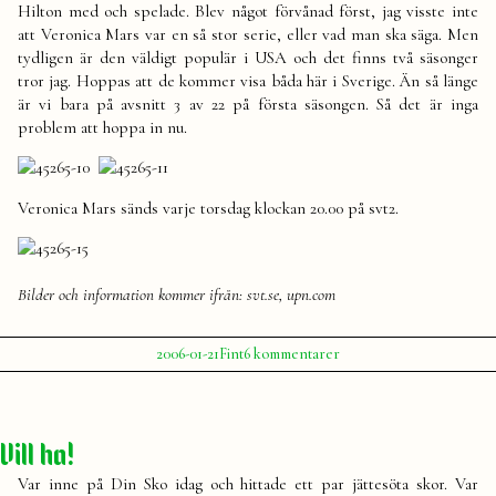
Hilton med och spelade. Blev något förvånad först, jag visste inte
att Veronica Mars var en så stor serie, eller vad man ska säga. Men
tydligen är den väldigt populär i USA och det finns två säsonger
tror jag. Hoppas att de kommer visa båda här i Sverige. Än så länge
är vi bara på avsnitt 3 av 22 på första säsongen. Så det är inga
problem att hoppa in nu.
Veronica Mars sänds varje torsdag klockan 20.00 på svt2.
Bilder och information kommer ifrån: svt.se, upn.com
Publicerat
Publicerat
till
2006-01-21
Fint
6 kommentarer
av
i
Veronica
Julia
Mars
Vill ha!
Var inne på Din Sko idag och hittade ett par jättesöta skor. Var