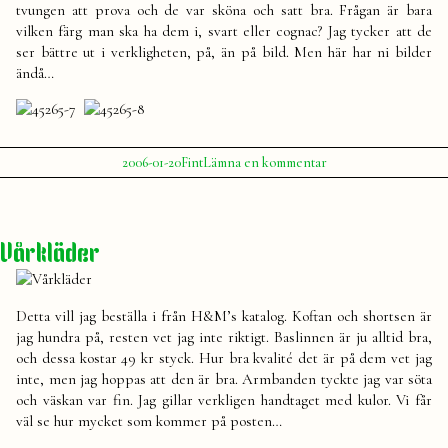
tvungen att prova och de var sköna och satt bra. Frågan är bara
vilken färg man ska ha dem i, svart eller cognac? Jag tycker att de
ser bättre ut i verkligheten, på, än på bild. Men här har ni bilder
ändå…
Publicerat
Publicerat
till
2006-01-20
Fint
Lämna en kommentar
av
i
Vill
Julia
ha!
Vårkläder
Detta vill jag beställa i från H&M’s katalog. Koftan och shortsen är
jag hundra på, resten vet jag inte riktigt. Baslinnen är ju alltid bra,
och dessa kostar 49 kr styck. Hur bra kvalité det är på dem vet jag
inte, men jag hoppas att den är bra. Armbanden tyckte jag var söta
och väskan var fin. Jag gillar verkligen handtaget med kulor. Vi får
väl se hur mycket som kommer på posten…