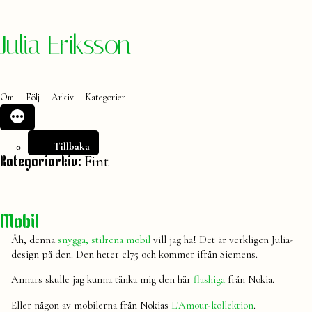
Hoppa
Julia Eriksson
till
innehåll
Om
Följ
Arkiv
Kategorier
Tillbaka
Fint
Kategoriarkiv:
Mobil
Åh, denna
snygga, stilrena mobil
vill jag ha! Det är verkligen Julia-
design på den. Den heter cl75 och kommer ifrån Siemens.
Annars skulle jag kunna tänka mig den här
flashiga
från Nokia.
Eller någon av mobilerna från Nokias
L’Amour-kollektion
.