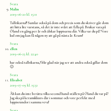
Svara
säger:
Malin
2019-06-20 kl. 15:11
Tallrikarna!! Samlar också på dom och precis som du skriver går dom
att hitta lite varstans, så det är inte svårt att fylla på. Brukar vara på
Öland en gång per år och älskar loppisarna där. Vilka var du på? Vore
kul om jag kan få någon ny att gå på nästa år. Kram!
Svara
säger:
ellen
2019-06-23 kl. 22:40
har också tallrikarna,! blir glad när jag ser att andra också gillar dom
🙂
Svara
säger:
Elisabet
2019-07-09 kl. 15:51
Åh kan du inte berätta vilka second hand-ställen på Öland du var på?
Jag ska på keramikkurs där i sommar och vore perfekt med
loppisrundor i samma veva!
Svara