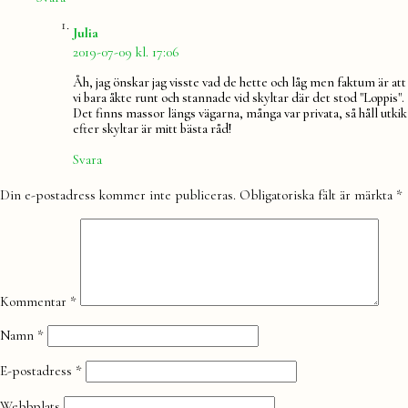
säger:
Julia
2019-07-09 kl. 17:06
Åh, jag önskar jag visste vad de hette och låg men faktum är att
vi bara åkte runt och stannade vid skyltar där det stod "Loppis".
Det finns massor längs vägarna, många var privata, så håll utkik
efter skyltar är mitt bästa råd!
Svara
Lämna
Din e-postadress kommer inte publiceras.
Obligatoriska fält är märkta
*
en
kommentar
Kommentar
*
Namn
*
E-postadress
*
Webbplats