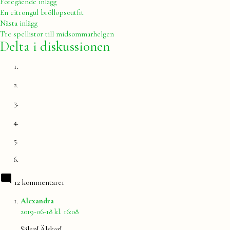
Inläggsnavigering
Föregående
Föregående inlägg
inlägg:
En citrongul bröllopsoutfit
Nästa
Nästa inlägg
inlägg:
Tre spellistor till midsommarhelgen
Delta i diskussionen
12 kommentarer
säger:
Alexandra
2019-06-18 kl. 16:08
Sälen! Älskar!