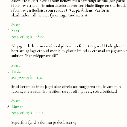
Sälen! Helt klart. Grejer som behövs men samtidigt är fina (och gärna
i form av ett djur) är mina absoluta favoriter. Hade länge en skärbräda
i form av en flodhäst som reades (??) ut på Åhléns. Varför är
skärbrädor i allmänhet fyrkantiga. Gud så trist.
Svara
säger:
Sara
2019-06-19 kl. 08:00
Åh jag budade hem en sån säl på tradera för ett tag sen! Hade glömt
bort att jag lagt ett bud men blev glatt påmind av ett mail att jag vunnit
auktion ”Kapsylöppnare säl”.
Svara
säger:
Frida
2019-06-19 kl. 11:32
är så keramikkär att jag tänkte direkt att muggarna skulle vara min
favorit, men sedan kom sälen. swept off my feet, störtförälskad.
Svara
säger:
Linnea
2019-06-19 kl. 14:42
Superfina fynd! Sälen var ju det bästa <3