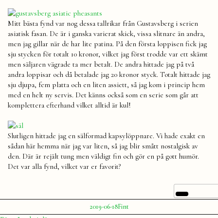
Mitt bästa fynd var nog dessa tallrikar från Gustavsberg i serien
asiatisk fasan. De är i ganska varierat skick, vissa slitnare än andra,
men jag gillar när de har lite patina. På den första loppisen fick jag
sju stycken för totalt 10 kronor, vilket jag först trodde var ett skämt
men säljaren vägrade ta mer betalt. De andra hittade jag på två
andra loppisar och då betalade jag 20 kronor styck. Totalt hittade jag
sju djupa, fem platta och en liten assiett, så jag kom i princip hem
med en helt ny servis. Det känns också som en serie som går att
komplettera efterhand vilket alltid är kul!
Slutligen hittade jag en sälformad kapsylöppnare. Vi hade exakt en
sådan här hemma när jag var liten, så jag blir smått nostalgisk av
den. Där är rejält tung men väldigt fin och gör en på gott humör.
Det var alla fynd, vilket var er favorit?
Publicerat
Publicerat
2019-06-18
Fint
av
i
Julia