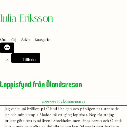
Hoppa
Julia Eriksson
till
innehåll
Om
Följ
Arkiv
Kategorier
Tillbaka
Loppisfynd från Ölandsresan
Publicerat
till
2019-06-18
12 kommentarer
av
Loppisfynd
Julia
Jag var ju på bröllop på Öland i helgen och på vägen ner stannade
från
jag och min kompis Madde på ett gäng loppisar. Nog för att jag
Ölandsresan
brukar göra fina fynd även i Stockholm men längs E22:an och Ölands
kust kunde man göra en del riktigt bra kap. Så 200 kronor fattigare