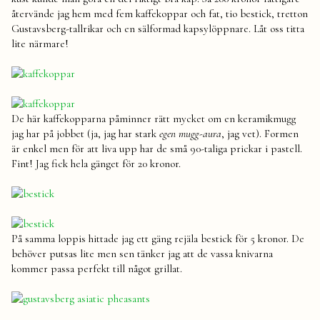
återvände jag hem med fem kaffekoppar och fat, tio bestick, tretton
Gustavsberg-tallrikar och en sälformad kapsylöppnare. Låt oss titta
lite närmare!
De här kaffekopparna påminner rätt mycket om en keramikmugg
jag har på jobbet (ja, jag har stark
egen mugg-aura
, jag vet). Formen
är enkel men för att liva upp har de små 90-taliga prickar i pastell.
Fint! Jag fick hela gänget för 20 kronor.
På samma loppis hittade jag ett gäng rejäla bestick för 5 kronor. De
behöver putsas lite men sen tänker jag att de vassa knivarna
kommer passa perfekt till något grillat.