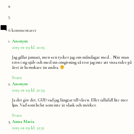
6 kommentarer
säger:
Anonym
2015-01-29 kl. 21:05
Jag gillar januari, men sen tycker jag om måndagar med… När man
trivs i sig själv och med sin omgivning så tror jag inte att vissa tider på
året är hemskare än andra.
Svara
säger:
Anonym
2015-01-29 kl. 21:39
Ja det gör det. GUD vad jag längtar till våren. Eller iallafall lite mer
ljus. Vad som helst som inte är slask och mörker.
Svara
säger:
Anna María
2015-01-29 kl. 22:51