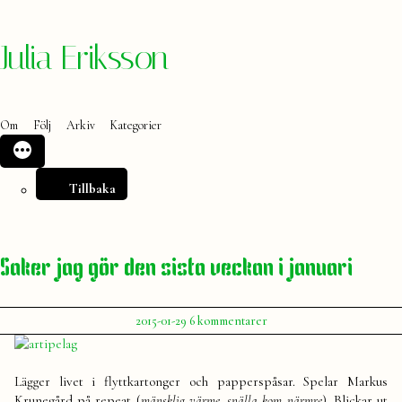
Hoppa
Julia Eriksson
till
innehåll
Om
Följ
Arkiv
Kategorier
Tillbaka
Saker jag gör den sista veckan i januari
Publicerat
till
2015-01-29
6 kommentarer
av
Saker
Julia
jag
gör
Lägger livet i flyttkartonger och papperspåsar. Spelar Markus
den
Krunegård på repeat (
mänsklig värme, snälla kom närmre
). Blickar ut