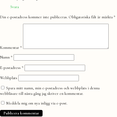
Svara
Lämna
Din e-postadress kommer inte publiceras.
Obligatoriska fält är märkta
*
en
kommentar
Kommentar
*
Namn
*
E-postadress
*
Webbplats
Spara mitt namn, min e-postadress och webbplats i denna
webbläsare till nästa gång jag skriver en kommentar.
Meddela mig om nya inlägg via e-post.