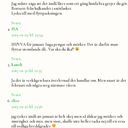
Jag måste säga att det ändå låter som ett gäng himla bra grejer du gör.
Bortsett från halkandet i snöslasket.
Lycka till med flyttpackningen.
Svara
säger:
ISA
2015-01-29 kl. 23:54
HUVVA för januari. Inga pengar och mörker. Det är därför man
flyttar utomlands då.. Var ska du åka!?
Svara
säger:
kaneli
2015-01-30 kl. 12:35
Ja det är verkligen bara överlevnad det handlar om. Men snart är det
februari och några steg närmare våren.
Svara
säger:
elise
2015-01-30 kl. 13:56
jag tycker ändå att januari är helt okej men så älskar jag mörker och
murrighet och mys. men visst, skulle inte heller tacka nej till en resa
till sydliga breddgrader