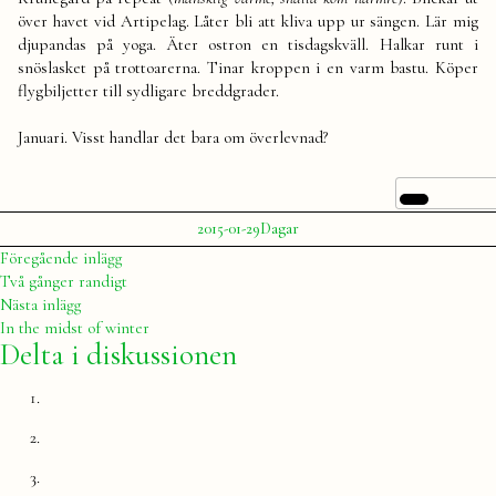
sista
över havet vid Artipelag. Låter bli att kliva upp ur sängen. Lär mig
veckan
djupandas på yoga. Äter ostron en tisdagskväll. Halkar runt i
i
januari
snöslasket på trottoarerna. Tinar kroppen i en varm bastu. Köper
flygbiljetter till sydligare breddgrader.
Januari. Visst handlar det bara om överlevnad?
Publicerat
Publicerat
2015-01-29
Dagar
av
i
Julia
Inläggsnavigering
Föregående
Föregående inlägg
inlägg:
Två gånger randigt
Nästa
Nästa inlägg
inlägg:
In the midst of winter
Delta i diskussionen