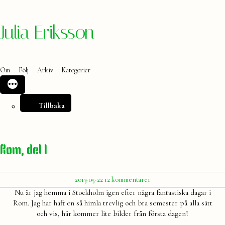
Hoppa
Julia Eriksson
till
innehåll
Om
Följ
Arkiv
Kategorier
Tillbaka
Rom, del I
Publicerat
till
2013-05-22
12 kommentarer
av
Rom,
Julia
Nu är jag hemma i Stockholm igen efter några fantastiska dagar i
del
Rom. Jag har haft en så himla trevlig och bra semester på alla sätt
I
och vis, här kommer lite bilder från första dagen!