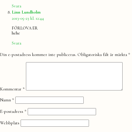
Svara
säger:
Linn Lundholm
2013-05-23 kl. 12:44
FÖRLOVA ER
hehe
Svara
Lämna
Din e-postadress kommer inte publiceras.
Obligatoriska fält är märkta
*
en
kommentar
Kommentar
*
Namn
*
E-postadress
*
Webbplats