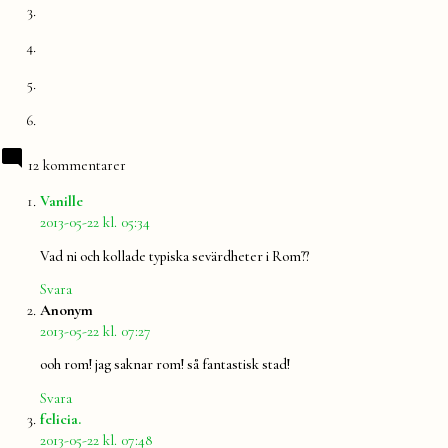
12 kommentarer
säger:
Vanille
2013-05-22 kl. 05:34
Vad ni och kollade typiska sevärdheter i Rom??
Svara
säger:
Anonym
2013-05-22 kl. 07:27
ooh rom! jag saknar rom! så fantastisk stad!
Svara
säger:
felicia.
2013-05-22 kl. 07:48