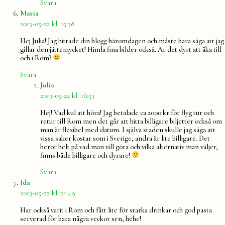
Svara
säger:
Maria
2013-05-22 kl. 15:38
Hej Julia! Jag hittade din blogg häromdagen och måste bara säga att jag
gillar den jättemycket! Himla fina bilder också. Är det dyrt att åka till
och i Rom?
Svara
säger:
Julia
2013-05-22 kl. 16:53
Hej! Vad kul att höra! Jag betalade ca 2000 kr för flyg tur och
retur till Rom men det går att hitta billigare biljetter också om
man är flexibel med datum. I själva staden skulle jag säga att
vissa saker kostar som i Sverige, andra är lite billigare. Det
beror helt på vad man vill göra och vilka alternativ man väljer,
finns både billigare och dyrare!
Svara
säger:
Ida
2013-05-22 kl. 21:49
Har också varit i Rom och fått lite för starka drinkar och god pasta
serverad för bara några veckor sen, hehe!