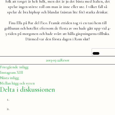
folk att torget är helt fullt, men det är ju det bästa med Italien, det
spelar ingen större roll om man är inne eller ute. I vilket fall så
spelar de bra hiphop och blandar (nästan lite för) starka drinkar.
Fina Ella på Bar del Fico. Framåt ettiden tog vi en taxi hem till
golfbanan och hotellet eftersom de flesta av oss hade gått upp vid 4-
5-tiden på morgonen och hade svårt att hålla gäspningarna tillbaka.
Därmed var den första dagen i Rom slut!
Publicerat
Publicerat
2013-05-22
Resor
av
i
Julia
Inläggsnavigering
Föregående
Föregående inlägg
inlägg:
Instagram XIII
Nästa
Nästa inlägg
inlägg:
Mellan hägg och syren
Delta i diskussionen