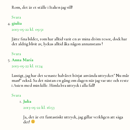
Rom, det är et ställe i Italien jag vill!
Svara
säger:
giulia
2013-05-22 kl. 09:51
Jätte fina bilder, rom har alltid varit en av mina dröm resor, dock har
det aldrig blivit av, lyckas alltid åka någon annanstans !
Svara
säger:
Anna María
2013-05-22 kl. 11:24
Lustigt, jag har det senaste halvåret börjat använda uttrycket" Nu mår
man!" också. Sa det nästan en gång om dagen när jag var ute och reste
i Asien med min kille. Himla bra uttryck i alla fall!
Svara
säger:
Julia
2013-05-22 kl. 16:53
Ja, det är ett fantastiskt uttryck, jag gillar verkligen att säga
det!