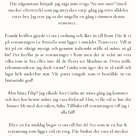
Här någonstans började jag säga mitt eviga
”Nu mår man!”
(med
mycket eftertryck) som jag uttrycker varje gång jag trivs alldeles
extra bra. Jag tror jag sa det ungefär en gång i timmen denna
semester…
Framåt kvällen gjorde vi oss i ordning och åkte in till Rom. Där åt vi
på restaurangen
La Botticella
som ligger i området Trastevere. Vill ni
äta på ett riktigt mysigt och genuint italienskt ställe så måste ni gå
hit! Det kryllar ju av restauranger i Rom men det är svårt att veta
vilka som är bra eller inte då de flesta ser likadana ut. Detta ställe
rekommenderar jag dock varmt! Giulia som äger det är så snäll och
lagar helt underbar mat. Vår pasta vongole som vi beställde in var
fantastiskt god!
Min bästa Filip! Jag råkade lova Giulia att nästa gång jag kommer
och äter hos henne måste jag vara förlovad. Hm, vi får väl se hur det
hinner bli med den saken, haha. Tillbaka till restaurangen vill jag i
alla fall!
Efter en fin middag begav vi oss till
Bar del Fico
som är en bar &
restaurang som ligger vid ett torg. Där brukar det vara så mycket