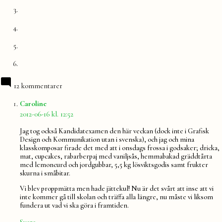
12 kommentarer
säger:
Caroline
2012-06-16 kl. 12:52
Jag tog också Kandidatexamen den här veckan (dock inte i Grafisk
Design och Kommunikation utan i svenska), och jag och mina
klasskomposar firade det med att i onsdags frossa i godsaker; dricka,
mat, cupcakes, rabarberpaj med vaniljsås, hemmabakad gräddtårta
med lemoncurd och jordgubbar, 5,5 kg lösviktsgodis samt frukter
skurna i småbitar.
Vi blev proppmätta men hade jättekul! Nu är det svårt att inse att vi
inte kommer gå till skolan och träffa alla längre, nu måste vi liksom
fundera ut vad vi ska göra i framtiden.
Svara