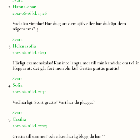
säger:
Hanna-chan
2012-06-16 kl. 15:26
Vad söta vimplar! Har du gjort dem själv eller har du köpt dem
någonstans? :3
Svara
säger:
Helenasofia
2012-06-16 kl. 16:51
Härligt examenskalas! Kan inte längta mer till min kandidat om två år.
Hoppas att det går fort men blir kul! Grattis grattis grattis!
Svara
säger:
Sofia
2012-06-16 kl. 21:31
Vad härligt. Stort grattis! Vart har du pluggat?
Svara
säger:
Cecilia
2012-06-16 kl. 22:03
Grattis till examen! och vilken härlig blogg du har ^^