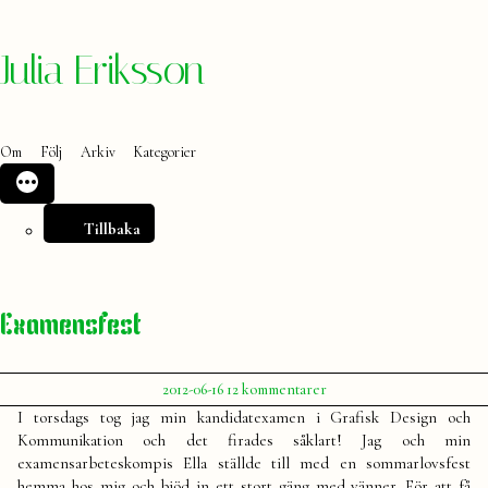
Hoppa
Julia Eriksson
till
innehåll
Om
Följ
Arkiv
Kategorier
Tillbaka
Examensfest
Publicerat
till
2012-06-16
12 kommentarer
av
Examensfest
Julia
I torsdags tog jag min kandidatexamen i Grafisk Design och
Kommunikation och det firades såklart! Jag och min
examensarbeteskompis Ella ställde till med en sommarlovsfest
hemma hos mig och bjöd in ett stort gäng med vänner. För att få