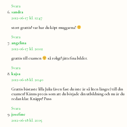
Svara
säger:
sandra
2012-06-17 kl. 12:47
stort grattis! var har du köpt muggarna?
Svara
säger:
angelina
2012-06-17 kl. 20:02
grattis till examen
så roligt! jättefina bilder.
Svara
säger:
kajsa
2012-06-18 kl. 20:40
Grattis bästaste lilla Julia (även fast du inte är så liten längre) till din
examen! Känns precis som att du började din utbildning och nu är du
redan klar. Knäppt! Puss
Svara
säger:
josefine
2012-06-18 kl. 21:05