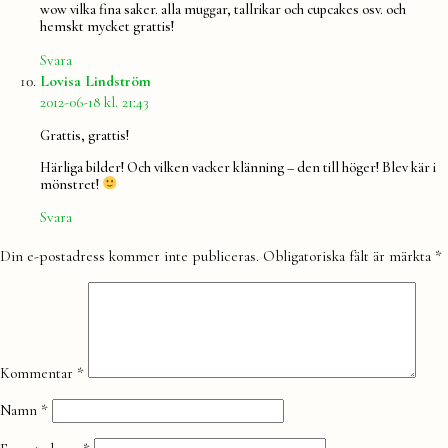
wow vilka fina saker. alla muggar, tallrikar och cupcakes osv. och
hemskt mycket grattis!
Svara
säger:
Lovisa Lindström
2012-06-18 kl. 21:43
Grattis, grattis!
Härliga bilder! Och vilken vacker klänning – den till höger! Blev kär i
mönstret!
Svara
Lämna
Din e-postadress kommer inte publiceras.
Obligatoriska fält är märkta
*
en
kommentar
Kommentar
*
Namn
*