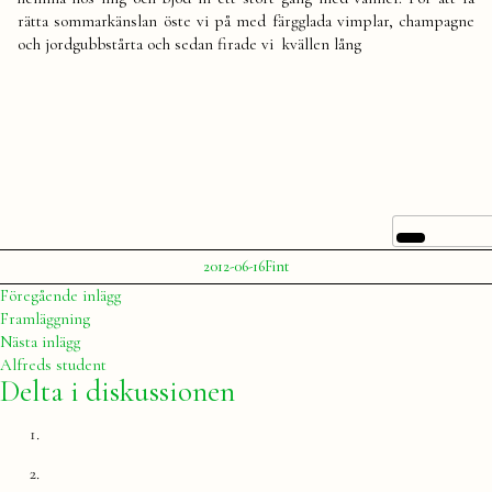
rätta sommarkänslan öste vi på med färgglada vimplar, champagne
och jordgubbstårta och sedan firade vi kvällen lång
Publicerat
Publicerat
2012-06-16
Fint
av
i
Julia
Inläggsnavigering
Föregående
Föregående inlägg
inlägg:
Framläggning
Nästa
Nästa inlägg
inlägg:
Alfreds student
Delta i diskussionen