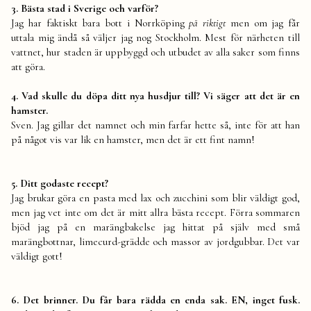
3. Bästa stad i Sverige och varför?
Jag har faktiskt bara bott i Norrköping
på riktigt
men om jag får
uttala mig ändå så väljer jag nog Stockholm. Mest för närheten till
vattnet, hur staden är uppbyggd och utbudet av alla saker som finns
att göra.
4. Vad skulle du döpa ditt nya husdjur till? Vi säger att det är en
hamster.
Sven. Jag gillar det namnet och min farfar hette så, inte för att han
på något vis var lik en hamster, men det är ett fint namn!
5. Ditt godaste recept?
Jag brukar göra en pasta med lax och zucchini som blir väldigt god,
men jag vet inte om det är mitt allra bästa recept. Förra sommaren
bjöd jag på en marängbakelse jag hittat på själv med små
marängbottnar, limecurd-grädde och massor av jordgubbar. Det var
väldigt gott!
6. Det brinner. Du får bara rädda en enda sak. EN, inget fusk.