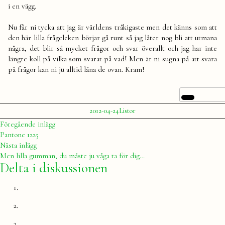
i en vägg.
Nu får ni tycka att jag är världens tråkigaste men det känns som att
den här lilla frågeleken börjar gå runt så jag låter nog bli att utmana
några, det blir så mycket frågor och svar överallt och jag har inte
längre koll på vilka som svarat på vad! Men är ni sugna på att svara
på frågor kan ni ju alltid låna de ovan. Kram!
Publicerat
Publicerat
2012-04-24
Listor
av
i
Julia
Inläggsnavigering
Föregående
Föregående inlägg
inlägg:
Pantone 1225
Nästa
Nästa inlägg
inlägg:
Men lilla gumman, du måste ju våga ta för dig…
Delta i diskussionen