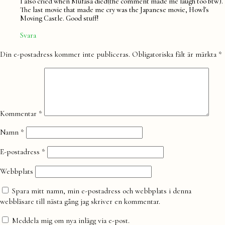
I also cried when Mufasa died(the comment made me laugh too btw).
The last movie that made me cry was the Japanese movie, Howl's
Moving Castle. Good stuff!
Svara
Lämna
Din e-postadress kommer inte publiceras.
Obligatoriska fält är märkta
*
en
kommentar
Kommentar
*
Namn
*
E-postadress
*
Webbplats
Spara mitt namn, min e-postadress och webbplats i denna
webbläsare till nästa gång jag skriver en kommentar.
Meddela mig om nya inlägg via e-post.