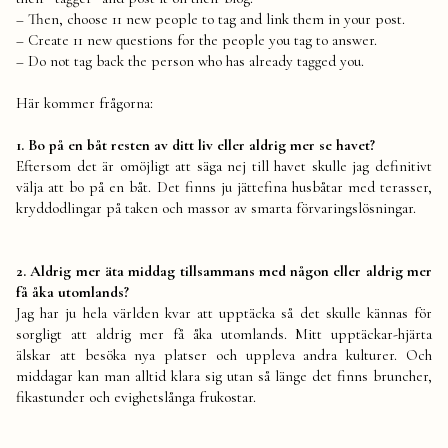
– Then, choose 11 new people to tag and link them in your post.
– Create 11 new questions for the people you tag to answer.
– Do not tag back the person who has already tagged you.
Här kommer frågorna:
1. Bo på en båt resten av ditt liv eller aldrig mer se havet?
Eftersom det är omöjligt att säga nej till havet skulle jag definitivt
välja att bo på en båt. Det finns ju jättefina husbåtar med terasser,
kryddodlingar på taken och massor av smarta förvaringslösningar.
2. Aldrig mer äta middag tillsammans med någon eller aldrig mer
få åka utomlands?
Jag har ju hela världen kvar att upptäcka så det skulle kännas för
sorgligt att aldrig mer få åka utomlands. Mitt upptäckar-hjärta
älskar att besöka nya platser och uppleva andra kulturer. Och
middagar kan man alltid klara sig utan så länge det finns bruncher,
fikastunder och evighetslånga frukostar.