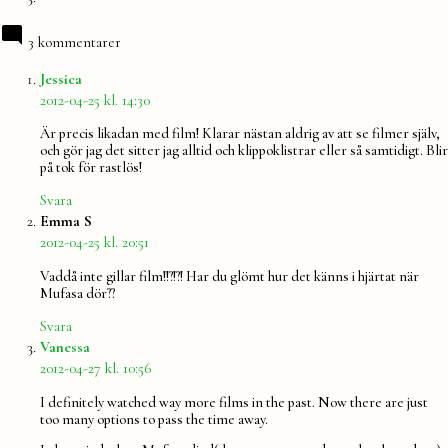
3 kommentarer
säger:
Jessica
2012-04-25 kl. 14:30
Är precis likadan med film! Klarar nästan aldrig av att se filmer själv,
och gör jag det sitter jag alltid och klippoklistrar eller så samtidigt. Blir
på tok för rastlös!
Svara
säger:
Emma S
2012-04-25 kl. 20:51
Vaddå inte gillar film!!?!?! Har du glömt hur det känns i hjärtat när
Mufasa dör??
Svara
säger:
Vanessa
2012-04-27 kl. 10:56
I definitely watched way more films in the past. Now there are just
too many options to pass the time away.