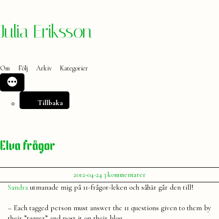
Hoppa
Julia Eriksson
till
innehåll
Om
Följ
Arkiv
Kategorier
Tillbaka
Elva frågor
Publicerat
till
2012-04-24
3 kommentarer
av
Elva
Julia
Sandra
utmanade mig på 11-frågor-leken och såhär går den till!
frågor
– Each tagged person must answer the 11 questions given to them by
their ”tagger” and post it on their blog.