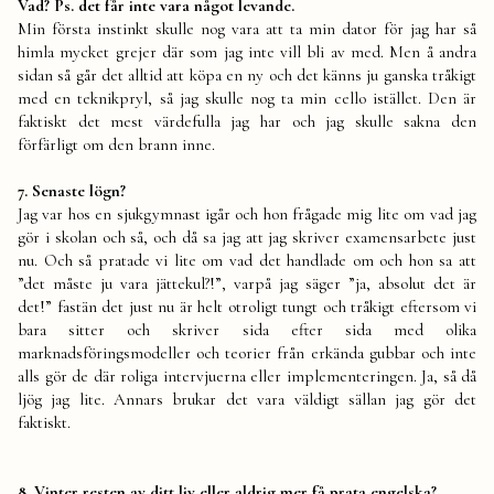
Vad? Ps. det får inte vara något levande.
Min första instinkt skulle nog vara att ta min dator för jag har så
himla mycket grejer där som jag inte vill bli av med. Men å andra
sidan så går det alltid att köpa en ny och det känns ju ganska tråkigt
med en teknikpryl, så jag skulle nog ta min cello istället. Den är
faktiskt det mest värdefulla jag har och jag skulle sakna den
förfärligt om den brann inne.
7. Senaste lögn?
Jag var hos en sjukgymnast igår och hon frågade mig lite om vad jag
gör i skolan och så, och då sa jag att jag skriver examensarbete just
nu. Och så pratade vi lite om vad det handlade om och hon sa att
”det måste ju vara jättekul?!”, varpå jag säger ”ja, absolut det är
det!” fastän det just nu är helt otroligt tungt och tråkigt eftersom vi
bara sitter och skriver sida efter sida med olika
marknadsföringsmodeller och teorier från erkända gubbar och inte
alls gör de där roliga intervjuerna eller implementeringen. Ja, så då
ljög jag lite. Annars brukar det vara väldigt sällan jag gör det
faktiskt.
8. Vinter resten av ditt liv eller aldrig mer få prata engelska?