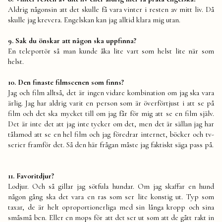
Aldrig någonsin att det skulle få vara vinter i resten av mitt liv. Då
skulle jag krevera. Engelskan kan jag alltid klara mig utan.
9. Sak du önskar att någon ska uppfinna?
En teleportör så man kunde åka lite vart som helst lite när som
helst.
10. Den finaste filmscenen som finns?
Jag och film alltså, det är ingen vidare kombination om jag ska vara
ärlig. Jag har aldrig varit en person som är överförtjust i att se på
film och det ska mycket till om jag får för mig att se en film själv.
Det är inte det att jag inte tycker om det, men det är sällan jag har
tålamod att se en hel film och jag föredrar internet, böcker och tv-
serier framför det. Så den här frågan måste jag faktiskt säga pass på.
11. Favoritdjur?
Lodjur. Och så gillar jag sötfula hundar. Om jag skaffar en hund
någon gång ska det vara en ras som ser lite konstig ut. Typ som
taxar, de är helt oproportionerliga med sin långa kropp och sina
småsmå ben. Eller en mops för att det ser ut som att de gått rakt in