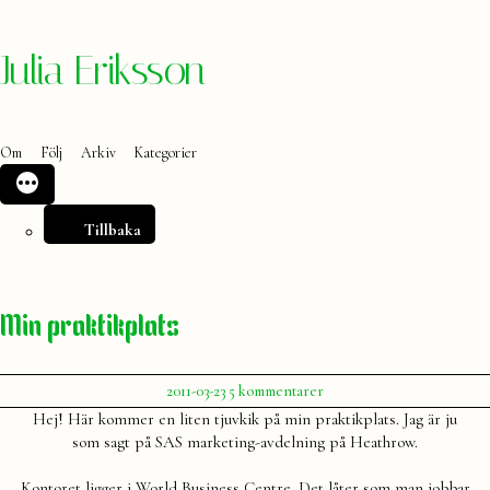
Hoppa
Julia Eriksson
till
innehåll
Om
Följ
Arkiv
Kategorier
Tillbaka
Min praktikplats
Publicerat
till
2011-03-23
5 kommentarer
av
Min
Julia
Hej! Här kommer en liten tjuvkik på min praktikplats. Jag är ju
praktikplats
som sagt på SAS marketing-avdelning på Heathrow.
Kontoret ligger i World Business Centre. Det låter som man jobbar