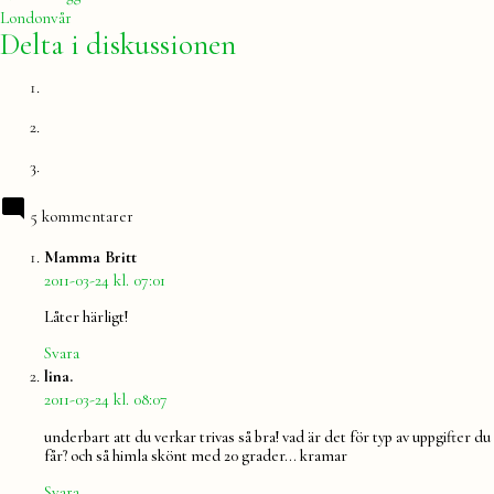
inlägg:
Londonvår
Delta i diskussionen
5 kommentarer
säger:
Mamma Britt
2011-03-24 kl. 07:01
Låter härligt!
Svara
säger:
lina.
2011-03-24 kl. 08:07
underbart att du verkar trivas så bra! vad är det för typ av uppgifter du
får? och så himla skönt med 20 grader… kramar
Svara