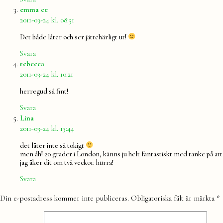
säger:
emma ce
2011-03-24 kl. 08:51
Det både låter och ser jättehärligt ut!
Svara
säger:
rebecca
2011-03-24 kl. 10:21
herregud så fint!
Svara
säger:
Lina
2011-03-24 kl. 13:44
det låter inte så tokigt
men åh! 20 grader i London, känns ju helt fantastiskt med tanke på att
jag åker dit om två veckor. hurra!
Svara
Lämna
Din e-postadress kommer inte publiceras.
Obligatoriska fält är märkta
*
en
kommentar