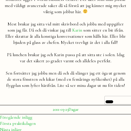
med väldigt avancerade saker då så förstå att jag känner mig mycket
viktig som jobbar här.
Mest brukar jag sitta vid mitt skrivbord och jobba med uppgifter
som jag får. Då och då vinkar jag till
Karin
som sitter en bit ifrån.
Eller skrattar åt alla konstiga konversationer som hålls här. Eller blir
bjuden på glass av chefen. Mycket trevligt är det i alla fall!
På lunchen brukar jag och Karin passa på att sitta ute i solen. Idag
var det säkert 20 grader varmt och alldeles perfekt.
Sen fortsätter jag jobba men då och då slänger jag ett öga ut genom
de stora fönstren och kikar (med en femårings nyfikenhet) på alla
flygplan som lyfter härifrån. Lite så ser mina dagar ut nu för tiden!
Publicerat
Publicerat
2011-03-23
Dagar
av
i
Julia
Inläggsnavigering
Föregående
Föregående inlägg
inlägg:
Första praktikdagen
Nästa
Nästa inlägg