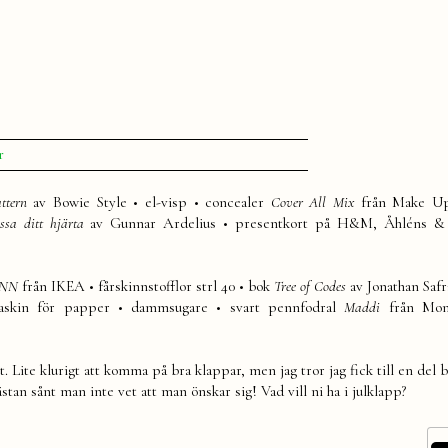
till
r
Önskelista
2010
ttern
av Bowie Style • el-visp • concealer
Cover All Mix
från Make Up
ssa ditt hjärta
av Gunnar Ardelius • presentkort på H&M, Åhléns &
ÖNN
från IKEA • fårskinnstofflor strl 40 • bok
Tree of Codes
av Jonathan Safr
skin för papper • dammsugare • svart pennfodral
Maddi
från Mo
. Lite klurigt att komma på bra klappar, men jag tror jag fick till en del br
 nästan sånt man inte vet att man önskar sig! Vad vill ni ha i julklapp?