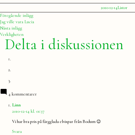
Publicerat
Publicerat
2010-12-14
Listor
av
i
Julia
Inläggsnavigering
Föregående
Föregående inlägg
inlägg:
Jag ville vara Lucia
Nästa
Nästa inlägg
inlägg:
Verkligheten
Delta i diskussionen
4 kommentarer
säger:
Linn
2010-12-14 kl. 01:37
Vi har bra pris på färgglada elvispar från Bodum 😉
Svara