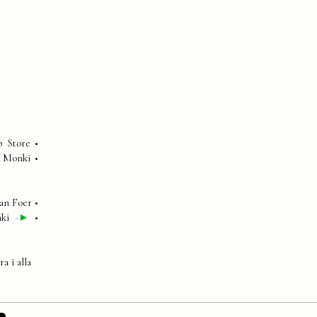
 Store •
 Monki •
an Foer •
nki
-►
•
a i alla