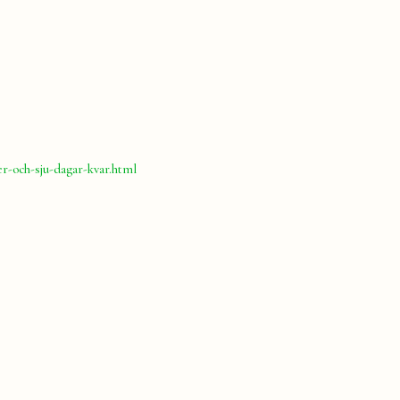
er-och-sju-dagar-kvar.html