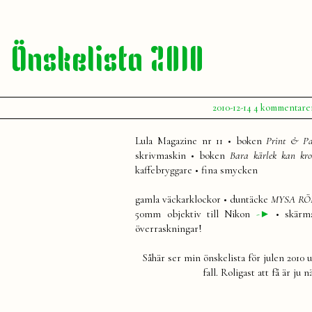
Önskelista 2010
Publicerat
2010-12-14
4 kommentare
av
Julia
Lula Magazine nr 11 • boken
Print & Pa
skrivmaskin • boken
Bara kärlek kan kro
kaffebryggare
• fina smycken
gamla väckarklockor • duntäcke
MYSA R
50mm objektiv till Nikon
-►
• skärma
överraskningar!
Såhär ser min önskelista för julen 2010 ut
fall. Roligast att få är ju