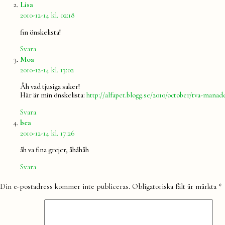
säger:
Lisa
2010-12-14 kl. 02:18
fin önskelista!
Svara
säger:
Moa
2010-12-14 kl. 13:02
Åh vad tjusiga saker!
Här är min önskelista:
http://alfapet.blogg.se/2010/october/tva-manad
Svara
säger:
bea
2010-12-14 kl. 17:26
åh va fina grejer, åhåhåh
Svara
Lämna
Din e-postadress kommer inte publiceras.
Obligatoriska fält är märkta
*
en
kommentar