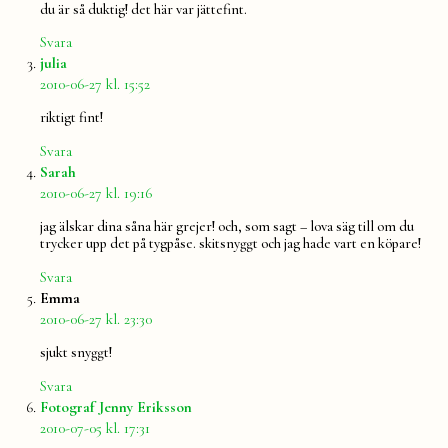
du är så duktig! det här var jättefint.
Svara
säger:
julia
2010-06-27 kl. 15:52
riktigt fint!
Svara
säger:
Sarah
2010-06-27 kl. 19:16
jag älskar dina såna här grejer! och, som sagt – lova säg till om du
trycker upp det på tygpåse. skitsnyggt och jag hade vart en köpare!
Svara
säger:
Emma
2010-06-27 kl. 23:30
sjukt snyggt!
Svara
säger:
Fotograf Jenny Eriksson
2010-07-05 kl. 17:31