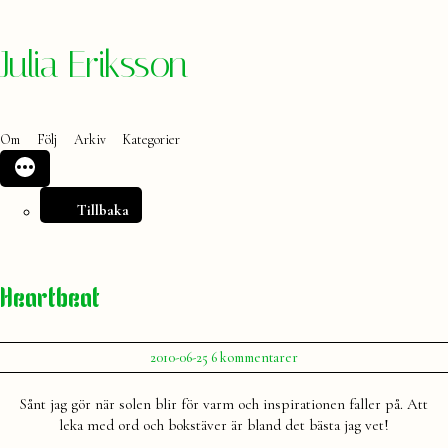
Hoppa
Julia Eriksson
till
innehåll
Om
Följ
Arkiv
Kategorier
Tillbaka
Heartbeat
Publicerat
till
2010-06-25
6 kommentarer
av
Heartbeat
Julia
Sånt jag gör när solen blir för varm och inspirationen faller på. Att
leka med ord och bokstäver är bland det bästa jag vet!