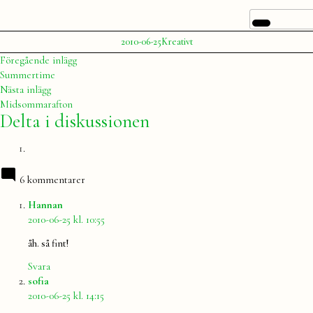
Publicerat
Publicerat
2010-06-25
Kreativt
av
i
Julia
Inläggsnavigering
Föregående
Föregående inlägg
inlägg:
Summertime
Nästa
Nästa inlägg
inlägg:
Midsommarafton
Delta i diskussionen
6 kommentarer
säger:
Hannan
2010-06-25 kl. 10:55
åh. så fint!
Svara
säger:
sofia
2010-06-25 kl. 14:15