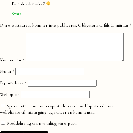
Fint blev det också!
Svara
Lämna
Din e-postadress kommer inte publiceras.
Obligatoriska fält är märkta
*
en
kommentar
Kommentar
*
Namn
*
E-postadress
*
Webbplats
Spara mitt namn, min e-postadress och webbplats i denna
webbläsare till nästa gång jag skriver en kommentar.
Meddela mig om nya inlägg via e-post.