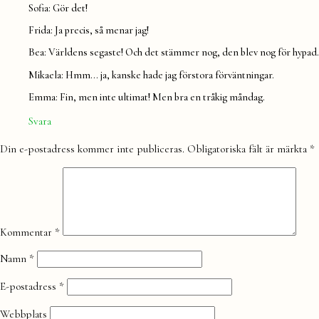
Sofia: Gör det!
Frida: Ja precis, så menar jag!
Bea: Världens segaste! Och det stämmer nog, den blev nog för hypad.
Mikaela: Hmm… ja, kanske hade jag förstora förväntningar.
Emma: Fin, men inte ultimat! Men bra en tråkig måndag.
Svara
Lämna
Din e-postadress kommer inte publiceras.
Obligatoriska fält är märkta
*
en
kommentar
Kommentar
*
Namn
*
E-postadress
*
Webbplats