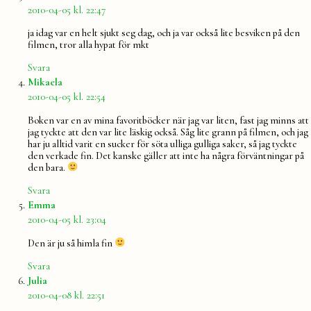
2010-04-05 kl. 22:47
ja idag var en helt sjukt seg dag, och ja var också lite besviken på den
filmen, tror alla hypat för mkt
Svara
säger:
Mikaela
2010-04-05 kl. 22:54
Boken var en av mina favoritböcker när jag var liten, fast jag minns att
jag tyckte att den var lite läskig också. Såg lite grann på filmen, och jag
har ju alltid varit en sucker för söta ulliga gulliga saker, så jag tyckte
den verkade fin. Det kanske gäller att inte ha några förväntningar på
den bara.
Svara
säger:
Emma
2010-04-05 kl. 23:04
Den är ju så himla fin
Svara
säger:
Julia
2010-04-08 kl. 22:51