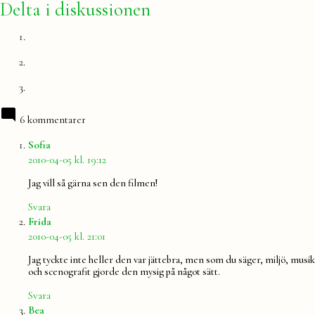
Delta i diskussionen
6 kommentarer
säger:
Sofia
2010-04-05 kl. 19:12
Jag vill så gärna sen den filmen!
Svara
säger:
Frida
2010-04-05 kl. 21:01
Jag tyckte inte heller den var jättebra, men som du säger, miljö, musik
och scenografit gjorde den mysig på något sätt.
Svara
säger:
Bea