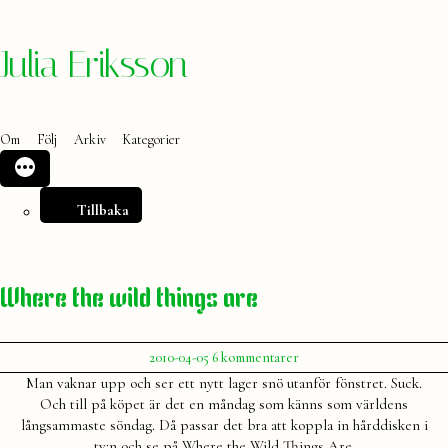
Hoppa
Julia Eriksson
till
innehåll
Om
Följ
Arkiv
Kategorier
Tillbaka
Where the wild things are
Publicerat
till
2010-04-05
6 kommentarer
av
Where
Julia
Man vaknar upp och ser ett nytt lager snö utanför fönstret. Suck.
the
Och till på köpet är det en måndag som känns som världens
wild
långsammaste söndag. Då passar det bra att koppla in hårddisken i
things
tv:n och se på Where the Wild Things Are.