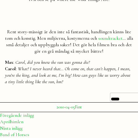
are
Rent story-mässigt är den inte så fantastisk, handlingen känns lite
tom och konstig. Men miljöerna, kostymerna och
soundtracket
… alla
små detaljer och uppbyggda saker! Det gör hela filmen bra och det
gör en grå måndag så mycket bättre!
Max
:
Carol, did you know the sun was gonna die?
Carol
:
What? I never heard that… Oh come on, that can’t happen, I mean,
you’re the king, and look at me, I’m big! How can guys like us worry about
a tiny little thing like the sun, hm?
Publicerat
Publicerat
2010-04-05
Fint
av
i
Julia
Inläggsnavigering
Föregående
Föregående inlägg
inlägg:
Aprilhimlen
Nästa
Nästa inlägg
inlägg:
Band of Horses