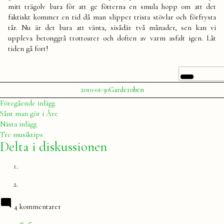
mitt trägolv bara för att ge fötterna en smula hopp om att det
faktiskt kommer en tid då man slipper trista stövlar och förfrysta
tår. Nu är det bara att vänta, sisådär två månader, sen kan vi
uppleva betonggrå trottoarer och doften av varm asfalt igen. Låt
tiden gå fort!
Publicerat
Publicerat
2010-01-30
Garderoben
av
i
Julia
Inläggsnavigering
Föregående
Föregående inlägg
inlägg:
Sånt man gör i Åre
Nästa
Nästa inlägg
inlägg:
Tre musiktips
Delta i diskussionen
4 kommentarer