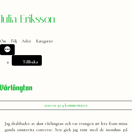
Hoppa
Julia Eriksson
till
innehåll
Om
Följ
Arkiv
Kategorier
Tillbaka
Vårlängtan
Publicerat
till
2010-01-30
4 kommentarer
av
Vårlängtan
Julia
Jag drabbades av akut vårlängtan och var tvungen att leta fram mina
gamla smutsvita converse. Sen gick jag runt med de inomhus på