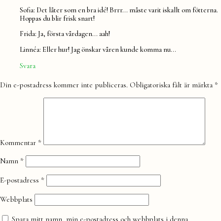
Sofia: Det låter som en bra idé! Brrr… måste varit iskallt om fötterna.
Hoppas du blir frisk snart!
Frida: Ja, första vårdagen… aah!
Linnéa: Eller hur! Jag önskar våren kunde komma nu…
Svara
Lämna
Din e-postadress kommer inte publiceras.
Obligatoriska fält är märkta
*
en
kommentar
Kommentar
*
Namn
*
E-postadress
*
Webbplats
Spara mitt namn, min e-postadress och webbplats i denna