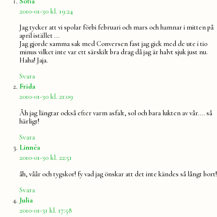
säger:
Sofia
2010-01-30 kl. 19:24
Jag tycker att vi spolar förbi februari och mars och hamnar i mitten på
april istället …
Jag gjorde samma sak med Conversen fast jag gick med de ute i tio
minus vilket inte var ett särskilt bra drag då jag är halvt sjuk just nu.
Haha! Jaja.
Svara
säger:
Frida
2010-01-30 kl. 21:09
Åh jag längtar också efter varm asfalt, sol och bara lukten av vår…. så
härligt!
Svara
säger:
Linnéa
2010-01-30 kl. 22:51
åh, våår och tygskor! fy vad jag önskar att det inte kändes så långt bort!
Svara
säger:
Julia
2010-01-31 kl. 17:58