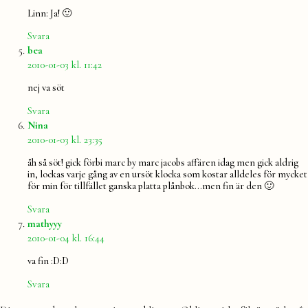
Linn: Ja! 🙂
Svara
säger:
bea
2010-01-03 kl. 11:42
nej va söt
Svara
säger:
Nina
2010-01-03 kl. 23:35
åh så söt! gick förbi marc by marc jacobs affären idag men gick aldrig
in, lockas varje gång av en ursöt klocka som kostar alldeles för mycket
för min för tillfället ganska platta plånbok…men fin är den 🙂
Svara
säger:
mathyyy
2010-01-04 kl. 16:44
va fin :D:D
Svara