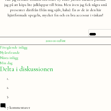
jag på att köpa lite julklappar till Stina. Men även jag fick några små
presenter därifrån (från mig själv, haha). En av de är den här
hjärtformade spegeln, mycket fin och en bra accesoar i väskan!
Publicerat
Publicerat
2010-01-02
Fint
av
i
Julia
Inläggsnavigering
Föregående
Föregående inlägg
inlägg:
Nyårsfirande
Nästa
Nästa inlägg
inlägg:
Min dag
Delta i diskussionen
7 kommentarer