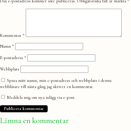
Lämna
Din e-postadress kommer inte publiceras.
Obligatoriska fält är märkta
*
en
kommentar
Kommentar
*
Namn
*
E-postadress
*
Webbplats
Spara mitt namn, min e-postadress och webbplats i denna
webbläsare till nästa gång jag skriver en kommentar.
Meddela mig om nya inlägg via e-post.
Lämna en kommentar