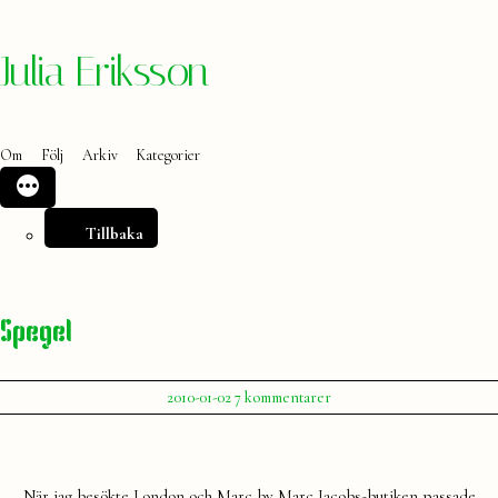
Hoppa
Julia Eriksson
till
innehåll
Om
Följ
Arkiv
Kategorier
Tillbaka
Spegel
Publicerat
till
2010-01-02
7 kommentarer
av
Spegel
Julia
När jag besökte London och Marc by Marc Jacobs-butiken passade