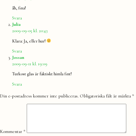
åh, fina!
Svara
säger:
Julia
2009-09-05 kl. 20:43
Klara: Ja, eller hur!
Svara
säger:
Jossan
2009-09-11 kl. 19:09
Turkost glas är faktiskt himla fint!
Svara
Lämna
Din e-postadress kommer inte publiceras.
Obligatoriska fält är märkta
*
en
kommentar
Kommentar
*