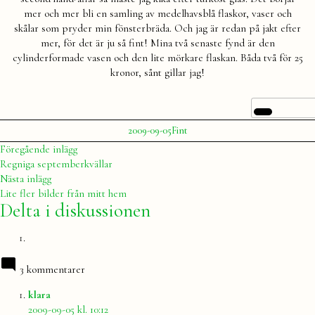
mer och mer bli en samling av medelhavsblå flaskor, vaser och
skålar som pryder min fönsterbräda. Och jag är redan på jakt efter
mer, för det är ju så fint! Mina två senaste fynd är den
cylinderformade vasen och den lite mörkare flaskan. Båda två för 25
kronor, sånt gillar jag!
Publicerat
Publicerat
2009-09-05
Fint
av
i
Julia
Inläggsnavigering
Föregående
Föregående inlägg
inlägg:
Regniga septemberkvällar
Nästa
Nästa inlägg
inlägg:
Lite fler bilder från mitt hem
Delta i diskussionen
3 kommentarer
säger:
klara
2009-09-05 kl. 10:12