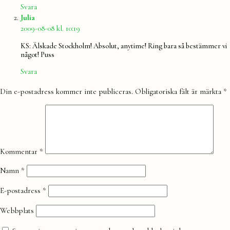
Svara
säger:
Julia
2009-08-08 kl. 10:19
KS: Älskade Stockholm! Absolut, anytime! Ring bara så bestämmer vi
något! Puss
Svara
Lämna
Din e-postadress kommer inte publiceras.
Obligatoriska fält är märkta
*
en
kommentar
Kommentar
*
Namn
*
E-postadress
*
Webbplats