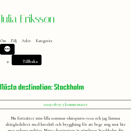
Hoppa
Julia Eriksson
till
innehåll
Om
Följ
Arkiv
Kategorier
Tillbaka
Nästa destination: Stockholm
Publicerat
till
2009-08-07
2 kommentarer
av
Nästa
Julia
destination:
Nu fortsätter min lilla sommar-slutspurts-resa och jag lämnar
Stockholm
skärgårdslivet med havsluft och brygghäng för att bege mig mot lite
mer urbana miljöer. Nästa destination är nämligen Stockholm där