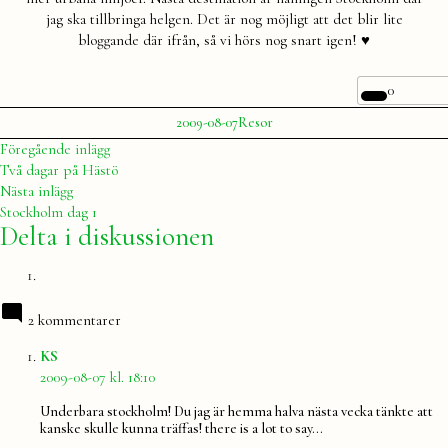
jag ska tillbringa helgen. Det är nog möjligt att det blir lite
bloggande där ifrån, så vi hörs nog snart igen! ♥
0
Publicerat
Publicerat
2009-08-07
Resor
av
i
Julia
Inläggsnavigering
Föregående
Föregående inlägg
inlägg:
Två dagar på Hästö
Nästa
Nästa inlägg
inlägg:
Stockholm dag 1
Delta i diskussionen
2 kommentarer
säger:
KS
2009-08-07 kl. 18:10
Underbara stockholm! Du jag är hemma halva nästa vecka tänkte att
kanske skulle kunna träffas! there is a lot to say…