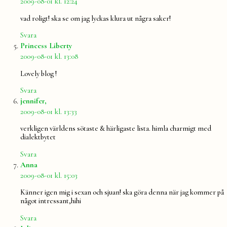
2009-08-01 kl. 12:24
vad roligt! ska se om jag lyckas klura ut några saker!
Svara
säger:
Princess Liberty
2009-08-01 kl. 13:08
Lovely blog !
Svara
säger:
jennifer,
2009-08-01 kl. 13:33
verkligen världens sötaste & härligaste lista. himla charmigt med
dialektbytet
Svara
säger:
Anna
2009-08-01 kl. 15:03
Känner igen mig i sexan och sjuan! ska göra denna när jag kommer på
något intressant,hihi
Svara