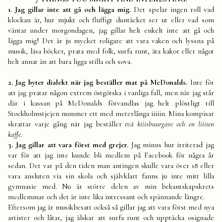
1. Jag gillar inte att gå och lägga mig.
Det spelar ingen roll vad
klockan är, hur mjukt och fluffigt duntäcket ser ut eller vad som
väntar under morgondagen, jag gillar helt enkelt inte att gå och
lägga mig! Det är ju mycket roligare att vara vaken och lyssna på
musik, läsa böcker, prata med folk, surfa runt, äta kakor eller något
helt annat än att bara ligga stilla och sova.
2. Jag byter dialekt när jag beställer mat på McDonalds.
Inte för
att jag pratar någon extrem östgötska i vanliga fall, men när jag står
där i kassan på McDonalds förvandlas jag helt plöstligt till
Stockholmstjejen nummer ett med meterlånga iiiiin. Mina kompisar
skrattar varje gång när jag beställer
två
kiiisbuurgare och en liiiten
kaffe
.
3. Jag gillar att vara först med grejer.
Jag minns hur irriterad jag
var för att jag inte kunde bli medlem på Facebook för några år
sedan. Det var på den tiden man antingen skulle vara över 18 eller
vara ansluten via sin skola och självklart fanns ju inte mitt lilla
gymnasie med. Nu är större delen av min bekantskapskrets
medlemmar och det är inte lika intressant och spännande längre.
Eftersom jag är musikbesatt också så gillar jag att vara först med nya
artister och låtar, jag älskar att surfa runt och upptäcka osignade