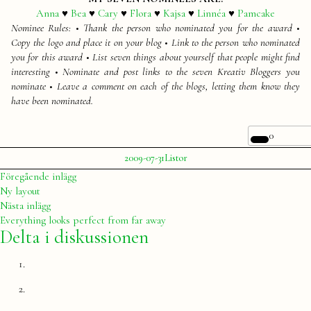
Anna
♥
Bea
♥
Cary
♥
Flora
♥
Kajsa
♥
Linnéa
♥
Pamcake
Nominee Rules: • Thank the person who nominated you for the award •
Copy the logo and place it on your blog • Link to the person who nominated
you for this award • List seven things about yourself that people might find
interesting • Nominate and post links to the seven Kreativ Bloggers you
nominate • Leave a comment on each of the blogs, letting them know they
have been nominated.
0
Publicerat
Publicerat
2009-07-31
Listor
av
i
Julia
Inläggsnavigering
Föregående
Föregående inlägg
inlägg:
Ny layout
Nästa
Nästa inlägg
inlägg:
Everything looks perfect from far away
Delta i diskussionen