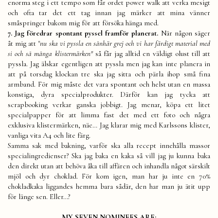
enorma steg i ett tempo som får ordet power walk att verka mesigt
och ofta tar det ett tag innan jag märker att mina vänner
småspringer bakom mig för att försöka hänga med.
7. Jag föredrar spontant pyssel framför planerat.
När någon säger
åt mig att "
nu ska vi pyssla en sånhär grej och vi har färdigt material med
si och så många klistermärken"
så får jag alltid en väldigt olust till att
pyssla. Jag älskar egentligen att pyssla men jag kan inte planera in
att på torsdag klockan tre ska jag sitta och pärla ihop små fina
armband. För mig måste det vara spontant och helst utan en massa
konstiga, dyra specialprodukter. Därför kan jag tycka att
scrapbooking verkar ganska jobbigt. Jag menar, köpa ett litet
specialpapper för att limma fast det med ett foto och några
exklusiva klistermärken, näe… Jag klarar mig med Karlssons klister,
vanliga vita A4 och lite färg.
Samma sak med bakning, varför ska alla recept innehålla massor
specialingredienser? Ska jag baka en kaka så vill jag ju kunna baka
den direkt utan att behöva åka till affären och inhandla något särskilt
mjöl och dyr choklad. För kom igen, man har ju inte en 70%
chokladkaka liggandes hemma bara sådär, den har man ju ätit upp
för länge sen. Eller…?
MY SEVEN NOMINEES ARE: