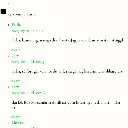
14 kommentarer
säger:
Frida
2009-07-31 kl. 21:42
Haha, känner igen mig i den första. Jag är världens största nattuggla.
Svara
säger:
cary
2009-08-01 kl. 00:35
Haha, så fort går väl inte du? Eller så går jag bsra ännu snabbare O.o
Svara
säger:
cary
2009-08-01 kl. 00:36
ska f.ö. försöka samla kraft till att göra listan jag med. snart…haha
<3
Svara
säger:
Linnéa