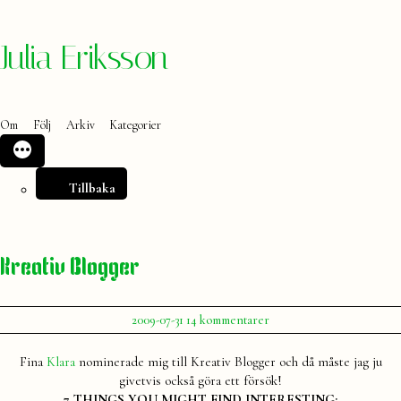
Hoppa
Julia Eriksson
till
innehåll
Om
Följ
Arkiv
Kategorier
Tillbaka
Kreativ Blogger
Publicerat
till
2009-07-31
14 kommentarer
av
Kreativ
Julia
Blogger
Fina
Klara
nominerade mig till Kreativ Blogger och då måste jag ju
givetvis också göra ett försök!
7 THINGS YOU MIGHT FIND INTERESTING: