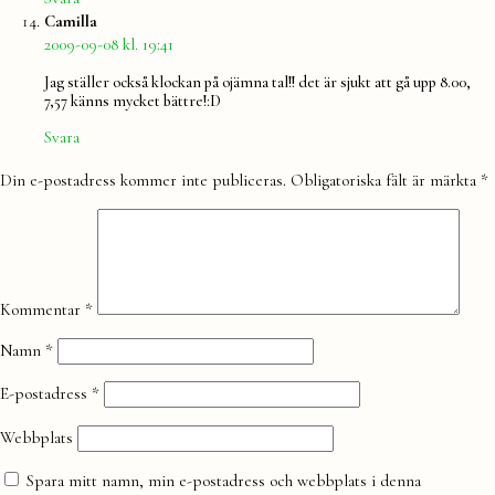
säger:
Camilla
2009-09-08 kl. 19:41
Jag ställer också klockan på ojämna tal!! det är sjukt att gå upp 8.00,
7,57 känns mycket bättre!:D
Svara
Lämna
Din e-postadress kommer inte publiceras.
Obligatoriska fält är märkta
*
en
kommentar
Kommentar
*
Namn
*
E-postadress
*
Webbplats
Spara mitt namn, min e-postadress och webbplats i denna