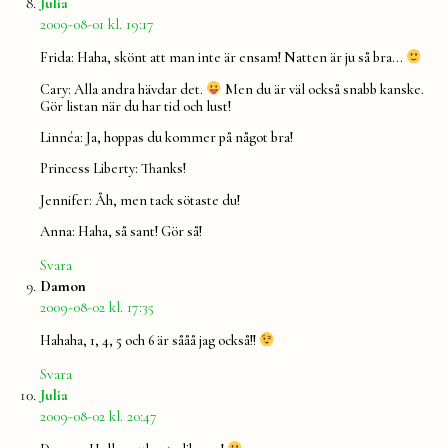
säger:
Julia
2009-08-01 kl. 19:17
Frida: Haha, skönt att man inte är ensam! Natten är ju så bra…
Cary: Alla andra hävdar det.
Men du är väl också snabb kanske.
Gör listan när du har tid och lust!
Linnéa: Ja, hoppas du kommer på något bra!
Princess Liberty: Thanks!
Jennifer: Åh, men tack sötaste du!
Anna: Haha, så sant! Gör så!
Svara
säger:
Damon
2009-08-02 kl. 17:35
Hahaha, 1, 4, 5 och 6 är sååå jag också!!
Svara
säger:
Julia
2009-08-02 kl. 20:47