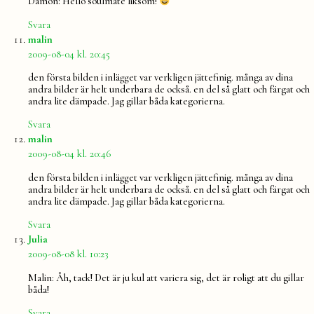
Damon: Hello soulmate liksom!
Svara
säger:
malin
2009-08-04 kl. 20:45
den första bilden i inlägget var verkligen jättefinig. många av dina
andra bilder är helt underbara de också. en del så glatt och färgat och
andra lite dämpade. Jag gillar båda kategorierna.
Svara
säger:
malin
2009-08-04 kl. 20:46
den första bilden i inlägget var verkligen jättefinig. många av dina
andra bilder är helt underbara de också. en del så glatt och färgat och
andra lite dämpade. Jag gillar båda kategorierna.
Svara
säger:
Julia
2009-08-08 kl. 10:23
Malin: Åh, tack! Det är ju kul att variera sig, det är roligt att du gillar
båda!
Svara