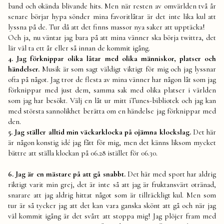
band och okända blivande hits. Men när resten av omvärlden två år
senare börjar hypa sönder mina favoritlåtar är det inte lika kul att
lyssna på de. Tur då att det finns massor nya saker att upptäcka!
Och ja, nu väntar jag bara på att mina vänner ska börja twittra, det
lär väl ta ett år eller så innan de kommit igång.
4. Jag förknippar olika låtar med olika människor, platser och
händelser.
Musik är som sagt väldigt viktigt för mig och jag lyssnar
ofta på något. Jag tror de flesta av mina vänner har någon låt som jag
förknippar med just dem, samma sak med olika platser i världen
som jag har besökt. Välj en låt ur mitt iTunes-bibliotek och jag kan
med största sannolikhet berätta om en händelse jag förknippar med
den.
5. Jag ställer alltid min väckarklocka på ojämna klockslag.
Det här
är någon konstig idé jag fått för mig, men det känns liksom mycket
bättre att ställa klockan på 06.28 istället för 06.30.
6. Jag är en mästare på att gå snabbt.
Det här med sport har aldrig
riktigt varit min grej, det är inte så att jag är fruktansvärt otränad,
snarare att jag aldrig hittat något som är tillräckligt kul. Men som
tur är så tycker jag att det kan vara ganska skönt att gå och när jag
väl kommit igång är det svårt att stoppa mig! Jag plöjer fram med