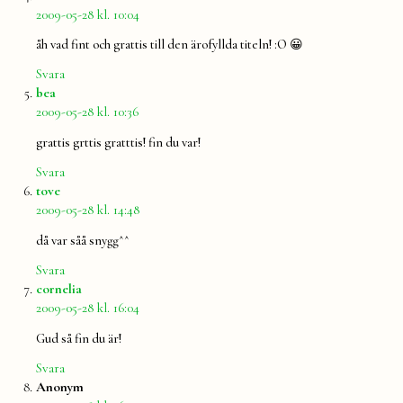
2009-05-28 kl. 10:04
åh vad fint och grattis till den ärofyllda titeln! :O 😀
Svara
säger:
bea
2009-05-28 kl. 10:36
grattis grttis gratttis! fin du var!
Svara
säger:
tove
2009-05-28 kl. 14:48
då var såå snygg^^
Svara
säger:
cornelia
2009-05-28 kl. 16:04
Gud så fin du är!
Svara
säger:
Anonym