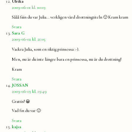
säger:
Ulrika
2009-06-01 kl. 10:03
Sååå fiiin du var Julia… verkligen värd drottningtiteln 🙂 Kram kram
Svara
säger:
Sara G
2009-06-02 kl. 21:05
Vackra Julia, som en riktig prinsessa :-).
Men, nu är du inte längre bara en prinsessa, nu är du drottning!
Kram
Svara
säger:
JOSSAN
2009-06-03 kl. 19:49
Grattis! 😀
Vad fin du var 🙂
Svara
säger:
kajsa