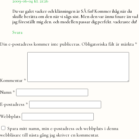
2009-06-04 kl. 21:26
Du var galet vacker och klänningen är SÅ fin! Kommer ihåg när du
skulle berätta om den när vi sågs sist. Men den var ännu finare än vad
jag föreställt mig den. och modellen passar dig perfekt. vackraste du!
Svara
Lämna
Din e-postadress kommer inte publiceras.
Obligatoriska fält är märkta
*
en
kommentar
Kommentar
*
Namn
*
E-postadress
*
Webbplats
Spara mitt namn, min e-postadress och webbplats i denna
webbläsare till nästa gång jag skriver en kommentar.