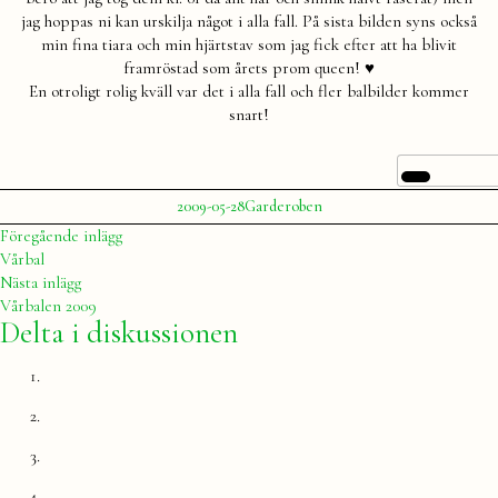
Prom
jag hoppas ni kan urskilja något i alla fall. På sista bilden syns också
Queen
min fina tiara och min hjärtstav som jag fick efter att ha blivit
framröstad som årets prom queen! ♥
En otroligt rolig kväll var det i alla fall och fler balbilder kommer
snart!
Publicerat
Publicerat
2009-05-28
Garderoben
av
i
Julia
Inläggsnavigering
Föregående
Föregående inlägg
inlägg:
Vårbal
Nästa
Nästa inlägg
inlägg:
Vårbalen 2009
Delta i diskussionen