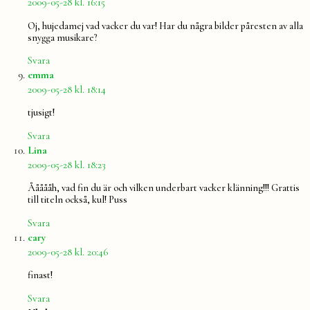
2009-05-28 kl. 16:15
Oj, hujedamej vad vacker du var! Har du några bilder påresten av alla
snygga musikare?
Svara
säger:
emma
2009-05-28 kl. 18:14
tjusigt!
Svara
säger:
Lina
2009-05-28 kl. 18:23
Åååååh, vad fin du är och vilken underbart vacker klänning!!! Grattis
till titeln också, kul! Puss
Svara
säger:
cary
2009-05-28 kl. 20:46
finast!
Svara