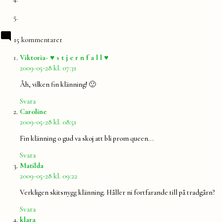
15 kommentarer
säger:
Viktoria- ♥ s t j e r n f a l l ♥
2009-05-28 kl. 07:31
Åh, vilken fin klänning! 🙂
Svara
säger:
Caroline
2009-05-28 kl. 08:51
Fin klänning o gud va skoj att bli prom queen…
Svara
säger:
Matilda
2009-05-28 kl. 09:22
Verkligen skitsnygg klänning. Håller ni fortfarande till på tradgårn?
Svara
säger:
klara