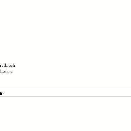
rella och
absoluta
0