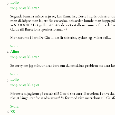
säger:
Lollo
2009-01-05 kl. 18:58
Segrada Familia måste ni ju se, Las Ramblas, Corte Inglés och stranden
men då köpte man biljett för en vecka, och sedan kunde man hoppa på och
är STOOORT! Det gäller att hitta de rätta ställena, annars finns det 
Guide till Barcelona i pocketformat =)
Men strunta i Park De Güell, det är skittrist, tyckte jag i vilket fall…
Svara
säger:
Alina
2009-01-05 kl. 18:58
So sorry om jag stör, undrar bara om du också har problem med att 
Svara
säger:
Lollo
2009-01-05 kl. 19:01
Förresten, jag kom på en sak till! Om ni ska vara i Barcelona i en vec
riktigt långt utanför stadskärnan! Vi for med vårt metrokort till Calaf
Svara
säger:
KS