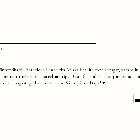
till
er
Barcelona
nner åka till Barcelona i en vecka. Vi ska fira lite födelsedagar, vara kultu
er om ni har några bra
Barcelona-tips
. Bästa fikastället, shoppingparadis, 
n har roligast, godaste maten osv. Så ös på med tips! ♥