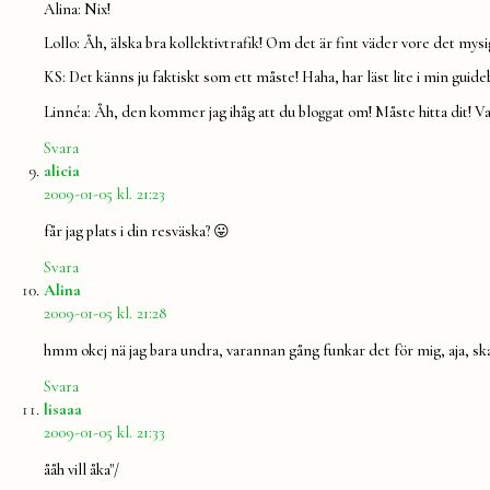
Alina: Nix!
Lollo: Åh, älska bra kollektivtrafik! Om det är fint väder vore det mysi
KS: Det känns ju faktiskt som ett måste! Haha, har läst lite i min guide
Linnéa: Åh, den kommer jag ihåg att du bloggat om! Måste hitta dit! Va
Svara
säger:
alicia
2009-01-05 kl. 21:23
får jag plats i din resväska? 😛
Svara
säger:
Alina
2009-01-05 kl. 21:28
hmm okej nä jag bara undra, varannan gång funkar det för mig, aja, ska
Svara
säger:
lisaaa
2009-01-05 kl. 21:33
ååh vill åka"/