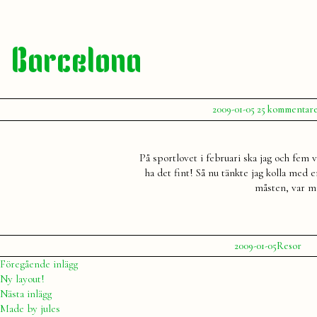
Barcelona
Publicerat
2009-01-05
25 kommentar
av
Julia
På sportlovet i februari ska jag och fem vä
ha det fint! Så nu tänkte jag kolla med 
måsten, var ma
Publicerat
Publicerat
2009-01-05
Resor
av
i
Julia
Inläggsnavigering
Föregående
Föregående inlägg
inlägg:
Ny layout!
Nästa
Nästa inlägg
inlägg:
Made by jules