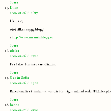
Svara
säger:
Dilan
2009-01-06 kl. 16:17
Hejjjs <3
ojoj vilken snygg blogg!
/
http://www.mramin.blogg.se
Svara
säger:
ulrika
2009-01-06 kl. 17:22
Fy så skoj. Har inte vart där…än.
Svara
säger:
S as in Sofia
2009-01-06 kl. 19:22
Barcelona är så himla fint, var där för någon månad sedan!!! kärlek på
Svara
säger:
hanna
2009-01-07 kl. 01:01