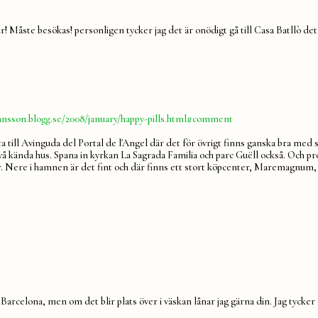
ur! Måste besökas! personligen tycker jag det är onödigt gå till Casa Batllò det 
hansson.blogg.se/2008/january/happy-pills.html#comment
a till Avinguda del Portal de l'Angel där det för övrigt finns ganska bra med 
två kända hus. Spana in kyrkan La Sagrada Familia och parc Guëll också. Och p
r. Nere i hamnen är det fint och där finns ett stort köpcenter, Maremagnum, 
Barcelona, men om det blir plats över i väskan lånar jag gärna din. Jag tycker