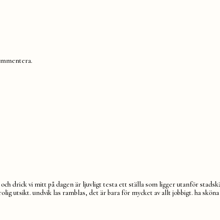
 kommentera.
ch drick vi mitt på dagen är ljuvligt testa ett ställa som ligger utanför stadskä
rolig utsikt. undvik las ramblas, det är bara för mycket av allt jobbigt. ha sk