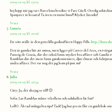
2009-01-05 kl. 19:02
hej hopp när jag var i Barcelona besökte vi Parc Güell. Otrolig arkitekt
Spanjorer är besatta! Ta även en turist buss!! Mycket lärorikt!
Svara
säger:
Linnéa
2009-01-05 kl. 20:06
Ett sött ställe är den pyttelilla godisaffären Happy Pills.
http://linnea
Den är ganska lätt att missa, men ligger på Carrer del Arcs, en tvärgat
Passeig de Gracia, där det också finns mycket bra affärer och Gaudís 
Ramblan där det mest finns gatukonstnärer, djur i burar och ficktjuva
andra affärer. Det var nog det jag kom på just nu!
Svara
säger:
Julia
2009-01-05 kl. 20:54
Citty: Ja, det ska jag se till! 🙂
Sofia: Las Ramblas måste vi kolla in och saluhallen lät fint!
LollO: Åh vad många bra tips! Tack! Jag har precis fått en guidebok om 