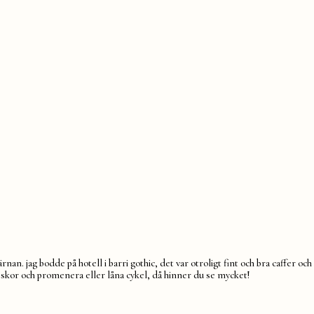
rnan. jag bodde på hotell i barri gothic, det var otroligt fint och bra caffer och
öna skor och promenera eller låna cykel, då hinner du se mycket!