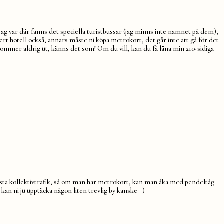
jag var där fanns det speciella turistbussar (jag minns inte namnet på dem),
ert hotell också, annars måste ni köpa metrokort, det går inte att gå för det
kommer aldrig ut, känns det som! Om du vill, kan du få låna min 210-sidiga
s bästa kollektivtrafik, så om man har metrokort, kan man åka med pendeltåg
kan ni ju upptäcka någon liten trevlig by kanske =)