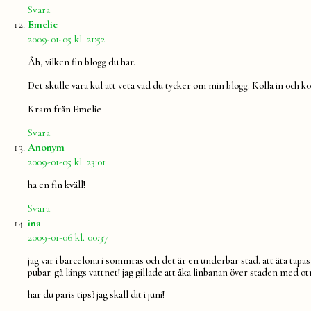
Svara
säger:
Emelie
2009-01-05 kl. 21:52
Åh, vilken fin blogg du har.
Det skulle vara kul att veta vad du tycker om min blogg. Kolla in och
Kram från Emelie
Svara
säger:
Anonym
2009-01-05 kl. 23:01
ha en fin kväll!
Svara
säger:
ina
2009-01-06 kl. 00:37
jag var i barcelona i sommras och det är en underbar stad. att äta tapas o
pubar. gå längs vattnet! jag gillade att åka linbanan över staden med ot
har du paris tips? jag skall dit i juni!