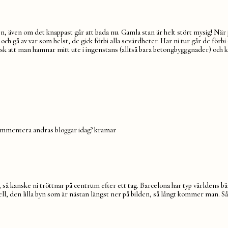
, även om det knappast går att bada nu. Gamla stan är helt stört mysig! När 
 gå av var som helst, de gick förbi alla sevärdheter. Har ni tur går de förbi 
risk att man hamnar mitt ute i ingenstans (alltså bara betongbygggnader) och 
kommentera andras bloggar idag? kramar
ka, så kanske ni tröttnar på centrum efter ett tag. Barcelona har typ världen
ell, den lilla byn som är nästan längst ner på bilden, så långt kommer man. Så 