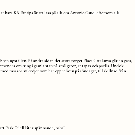
är bara Kö. Ett tips är att läsa på allt om Antonio Gaudi eftersom alla
shoppingställen. På andra sidan det stora torget Placa Catalunya går en gata,
romenera omkring i gamla stan på små gator, ät tapas och paella. Undvik
med massor av kedjor som har öppet även på söndagar, till skillnad från
 att Park Güell låter spännande, haha!