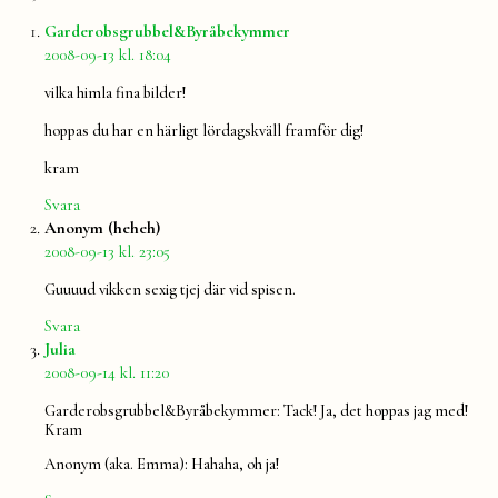
säger:
Garderobsgrubbel&Byråbekymmer
2008-09-13 kl. 18:04
vilka himla fina bilder!
hoppas du har en härligt lördagskväll framför dig!
kram
Svara
säger:
Anonym (heheh)
2008-09-13 kl. 23:05
Guuuud vikken sexig tjej där vid spisen.
Svara
säger:
Julia
2008-09-14 kl. 11:20
Garderobsgrubbel&Byråbekymmer: Tack! Ja, det hoppas jag med!
Kram
Anonym (aka. Emma): Hahaha, oh ja!