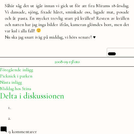
Såhär såg det ut igår innan vi gick ut för att fira Mirams 18-årsdag.
Vi dansade, sjöng, fixade håret, sminkade oss, lagade mat, posade
och åt pasta. En mycket trevlig start på kvällen! Resten av kvällen
och natten har jag inga bilder ifrån, kameran glömdes bort, men det
var kul i alla fall!
Nu ska jag snart iväg på middag, vi hörs senare! ♥
Publicerat
Publicerat
2008-09-13
Foto
av
i
Julia
Inläggsnavigering
Föregående
Föregående inlägg
inlägg:
Picknick i parken
Nästa
Nästa inlägg
inlägg:
Middag hos Stina
Delta i diskussionen
9 kommentarer