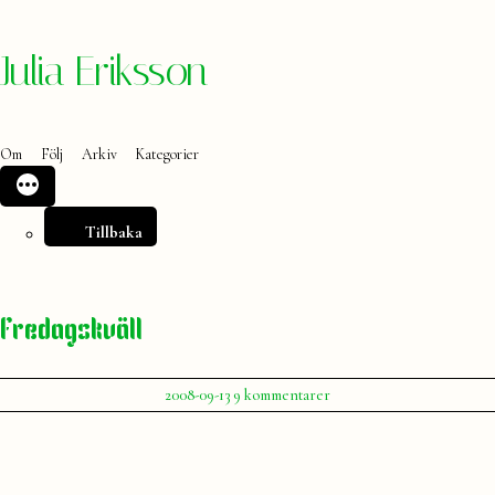
Hoppa
Julia Eriksson
till
innehåll
Om
Följ
Arkiv
Kategorier
Tillbaka
Fredagskväll
Publicerat
till
2008-09-13
9 kommentarer
av
Fredagskväll
Julia