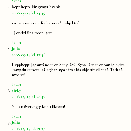
Svara
säger:
hepphepp. långväga besök.
2008-09-14 kl. 14:45
vad använder du för kamera? …objektiv?
=) endel fina foton. gott.=)
Svara
säger:
Julia
2008-09-14 kl. 17:46
Hepphepp: Jag använder en Sony DSC-S700. Det är en vanlig digital
kompaktkamera, så jag har inga särskilda objektiv eller så. Tack så
mycket!
Svara
säger:
vicky
2008-09-14 kl. 22:47
Vilken översnygg kristallkrona!
Svara
säger:
Julia
2008-09-19 kl. 21:37