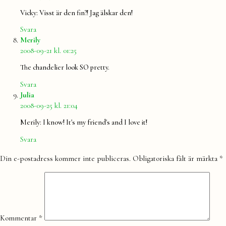
Vicky: Visst är den fin?! Jag älskar den!
Svara
säger:
Merily
2008-09-21 kl. 01:25
The chandelier look SO pretty.
Svara
säger:
Julia
2008-09-25 kl. 21:04
Merily: I know! It's my friend's and I love it!
Svara
Lämna
Din e-postadress kommer inte publiceras.
Obligatoriska fält är märkta
*
en
kommentar
Kommentar
*