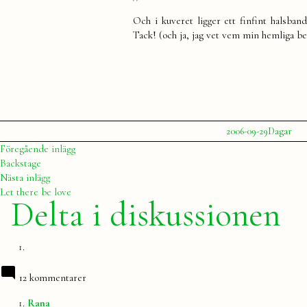
Och i kuveret ligger ett finfint halsban
Tack! (och ja, jag vet vem min hemliga b
Publicerat
Publicerat
2006-09-29
Dagar
av
i
Julia
Inläggsnavigering
Föregående
Föregående inlägg
inlägg:
Backstage
Nästa
Nästa inlägg
inlägg:
Let there be love
Delta i diskussionen
12 kommentarer
säger:
Rana