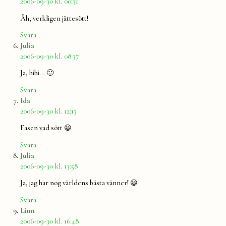
2006-09-30 kl. 00:31
Åh, verkligen jättesött!
Svara
säger:
Julia
2006-09-30 kl. 08:37
Ja, hihi… 🙂
Svara
säger:
Ida
2006-09-30 kl. 12:13
Fasen vad sött 😀
Svara
säger:
Julia
2006-09-30 kl. 13:58
Ja, jag har nog världens bästa vänner! 😀
Svara
säger:
Linn
2006-09-30 kl. 16:48