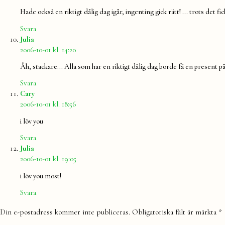
Hade också en riktigt dålig dag igår, ingenting gick rätt! … trots det fi
Svara
säger:
Julia
2006-10-01 kl. 14:20
Åh, stackare… Alla som har en riktigt dålig dag borde få en present 
Svara
säger:
Cary
2006-10-01 kl. 18:56
i löv you
Svara
säger:
Julia
2006-10-01 kl. 19:05
i löv you most!
Svara
Lämna
Din e-postadress kommer inte publiceras.
Obligatoriska fält är märkta
*
en