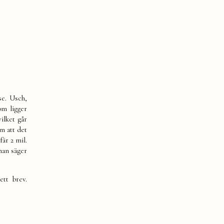
se. Usch,
om ligger
ilket går
om att det
fär 2 mil.
man säger
ett brev.