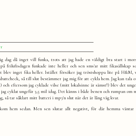
till
er
You
made
ig dag då inget vill funka, trots att jag hade en väldigt bra start i mor
my
på friluftsdagen funkade inte heller och sen sms'ar mitt fikasällskap s
day!
lev inget fika heller. Istället försöker jag tröstshoppa lite på H&M, v
battcheck, så till slut bestämmer jag mig för att cykla hem. Jag kan tala 
l) och eftersom jag cyklade vilse (mitt lokalsinne är sämst!) blev det unge
ar jag cyklat ungefär 3,5 mil idag. Det känns i både benen och rumpan om 
 så tar såklart mitt batteri i mp3'n slut när det är lång väg kvar.
 kom hem sedan. Men sen slutar allt negativt, för där hemma väntar 