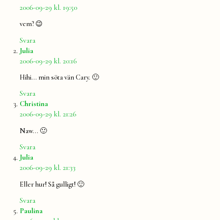
2006-09-29 kl. 19:50
vem? 😉
Svara
säger:
Julia
2006-09-29 kl. 20:16
Hihi… min söta vän Cary. 🙂
Svara
säger:
Christina
2006-09-29 kl. 21:26
Naw… 🙂
Svara
säger:
Julia
2006-09-29 kl. 21:33
Eller hur! Så gulligt! 🙂
Svara
säger:
Paulina