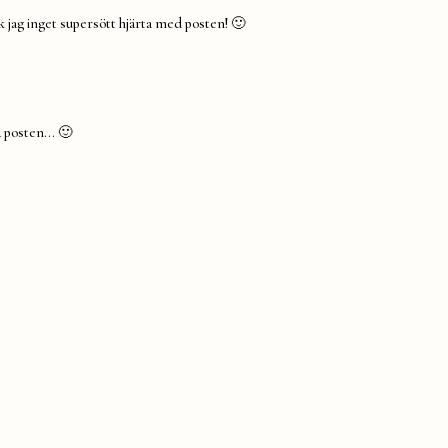
ck jag inget supersött hjärta med posten! 🙂
på posten… 🙂